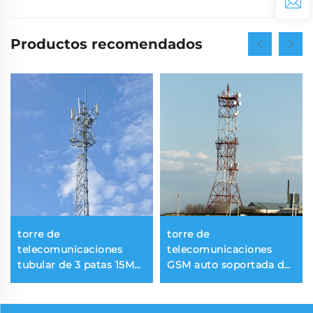
Productos recomendados
torre de
torre de
telecomunicaciones
telecomunicaciones
tubular de 3 patas 15M
GSM auto soportada de
20M 25M 30M 35M 40M
4 patas, torre de
45M 50M torre tubular
comunicación de acero
autoportante
galvanizado