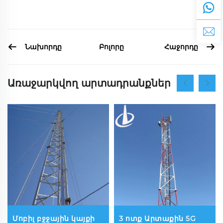
Նախորդը
Հաջորդը
Բոլորը
Առաջարկվող արտադրանքներ
Մոբիլ բջջային կայքի
3 ոտք Արտաքին 5G