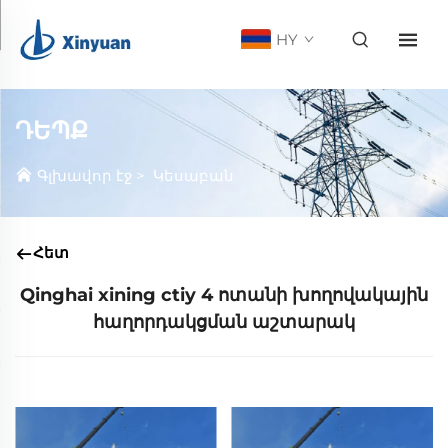
HY
ԴԵՊՔ
Գլխավոր էջ
>
Կեսաբան
Հետ
Qinghai xining ctiy 4 ոտանի խողովակային
հաղորդակցման աշտարակ