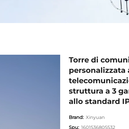
Torre di comun
personalizzata 
telecomunicazio
struttura a 3 g
allo standard I
Xinyuan
Brand:
1601536805532
Spu: