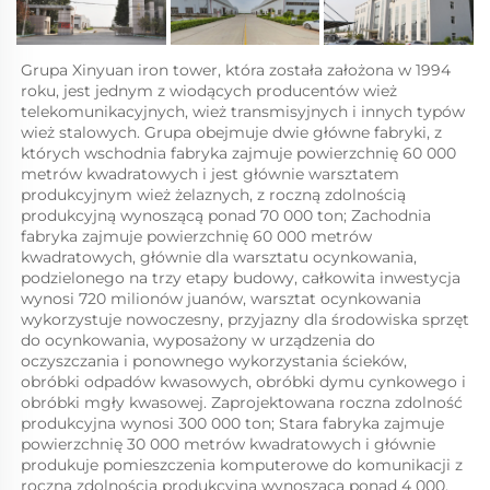
Grupa Xinyuan iron tower, która została założona w 1994 
roku, jest jednym z wiodących producentów wież 
telekomunikacyjnych, wież transmisyjnych i innych typów 
wież stalowych. Grupa obejmuje dwie główne fabryki, z 
których wschodnia fabryka zajmuje powierzchnię 60 000 
metrów kwadratowych i jest głównie warsztatem 
produkcyjnym wież żelaznych, z roczną zdolnością 
produkcyjną wynoszącą ponad 70 000 ton; Zachodnia 
fabryka zajmuje powierzchnię 60 000 metrów 
kwadratowych, głównie dla warsztatu ocynkowania, 
podzielonego na trzy etapy budowy, całkowita inwestycja 
wynosi 720 milionów juanów, warsztat ocynkowania 
wykorzystuje nowoczesny, przyjazny dla środowiska sprzęt 
do ocynkowania, wyposażony w urządzenia do 
oczyszczania i ponownego wykorzystania ścieków, 
obróbki odpadów kwasowych, obróbki dymu cynkowego i 
obróbki mgły kwasowej. Zaprojektowana roczna zdolność 
produkcyjna wynosi 300 000 ton; Stara fabryka zajmuje 
powierzchnię 30 000 metrów kwadratowych i głównie 
produkuje pomieszczenia komputerowe do komunikacji z 
roczną zdolnością produkcyjną wynoszącą ponad 4 000. 