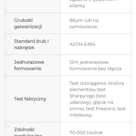
klienta
Grubość
86um lub na
galwanizacji
zamówienie.
Standard śrub i
ASTM A394
nakrętek
Jednorazowe
12m jednorazowe
formowanie
formowanie bez złącza
Test rozciągania, analiza
elementów, test
Sharpy'ego (test
Test fabryczny
udarowy), gięcie na
zimno, test Preece'a, test
młotkowy
Zdolność
70 000 ton/rok
produkcyjna