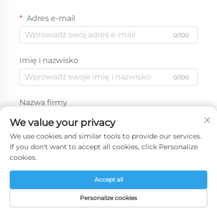
Adres e-mail
0/100
Imię i nazwisko
0/100
Nazwa firmy
0/200
We value your privacy
We use cookies and similar tools to provide our services.
Wiadomość
If you don't want to accept all cookies, click Personalize
cookies.
Accept all
0/1000
Personalize cookies