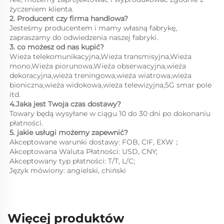
życzeniem klienta. 
2. Producent czy firma handlowa? 
Jesteśmy producentem i mamy własną fabrykę, 
zapraszamy do odwiedzenia naszej fabryki. 
3. co możesz od nas kupić?   
Wieża telekomunikacyjna,Wieża transmisyjna,Wieża 
mono,Wieża piorunowa,Wieża obserwacyjna,wieża 
dekoracyjna,wieża treningowa,wieża wiatrowa,wieża 
bioniczna,wieża widokowa,wieża telewizyjna,5G smar pole 
itd. 
4.Jaka jest Twoja czas dostawy? 
Towary będą wysyłane w ciągu 10 do 30 dni po dokonaniu 
płatności. 
5. jakie usługi możemy zapewnić?   
Akceptowane warunki dostawy: FOB, CIF, EXW；   
Akceptowana Waluta Płatności: USD, CNY; 
Akceptowany typ płatności: T/T, L/C;   
Język mówiony: angielski, chiński   
Więcej produktów