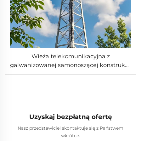
Wieża telekomunikacyjna z
galwanizowanej samonoszącej konstrukcji
kratownicowej dla 4G/5G z 3 lub 4 nogami
wraz z akcesoriami
Uzyskaj bezpłatną ofertę
Nasz przedstawiciel skontaktuje się z Państwem
wkrótce.