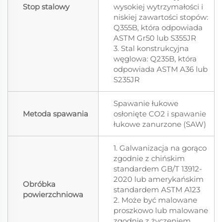
Stop stalowy
wysokiej wytrzymałości i
niskiej zawartości stopów:
Q355B, która odpowiada
ASTM Gr50 lub S355JR
3. Stal konstrukcyjna
węglowa: Q235B, która
odpowiada ASTM A36 lub
S235JR
Spawanie łukowe
Metoda spawania
osłonięte CO2 i spawanie
łukowe zanurzone (SAW)
1. Galwanizacja na gorąco
zgodnie z chińskim
standardem GB/T 13912-
2020 lub amerykańskim
Obróbka
standardem ASTM A123
powierzchniowa
2. Może być malowane
proszkowo lub malowane
zgodnie z życzeniem