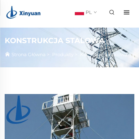
PL
KONSTRUKCJA STALOWA
Strona Główna
>
Produkty
>
Konstrukcja Stalowa