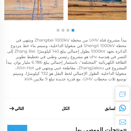
يبدأ مشروع قناة UHV من محطة Zhangbei 1000kV وينتهي في
محطة Shengli 1000kV في منغوليا الداخلية، وسيتم بناء خط مزدوج
الدائرة بجهد 1000kV بطول إجمالي يبلغ 140 كيلومترًا. Zhang Bei إلى
النصر في هندسة uhv هو مشروع رئيسي وطني في تخطيط تطوير
الطاقة الكهربائية "المختلفة"، باستثمار إجمالي يبلغ 6.786 مليار يوان. يبدأ
المشروع في Zhangjiakou، مقاطعة خبي وينتهي في Xilin Hot،
منغوليا الداخلية. الطول الإجمالي لخط النقل هو 732 كيلومترًا، وسيتم
توسيع ثلاث محطات UHV، مع قدرة جديدة تبلغ 9 ملايين kVA.
السابق
التالي
الكل
المنتجات الموصى بها