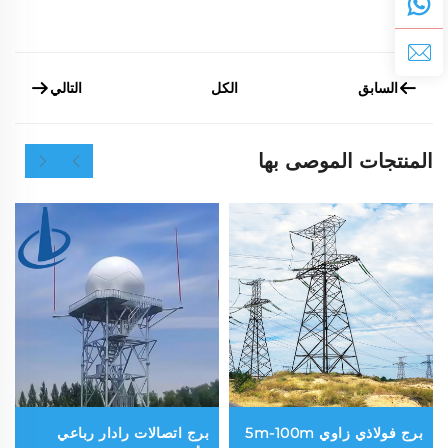
السابق
التالي
الكل
المنتجات الموصى بها
برج فولاذي زاوي 5m-100m
برج اتصالات رادار رباعي