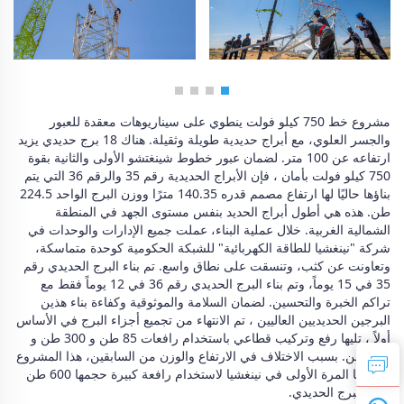
مشروع خط 750 كيلو فولت ينطوي على سيناريوهات معقدة للعبور 
والجسر العلوي، مع أبراج حديدية طويلة وثقيلة. هناك 18 برج حديدي يزيد 
ارتفاعه عن 100 متر. لضمان عبور خطوط شينغتشو الأولى والثانية بقوة 
750 كيلو فولت بأمان ، فإن الأبراج الحديدية رقم 35 والرقم 36 التي يتم 
بناؤها حاليًا لها ارتفاع مصمم قدره 140.35 مترًا ووزن البرج الواحد 224.5 
طن. هذه هي أطول أبراج الحديد بنفس مستوى الجهد في المنطقة 
الشمالية الغربية. خلال عملية البناء، عملت جميع الإدارات والوحدات في 
شركة "نينغشيا للطاقة الكهربائية" للشبكة الحكومية كوحدة متماسكة، 
وتعاونت عن كثب، وتنسقت على نطاق واسع. تم بناء البرج الحديدي رقم 
35 في 15 يوماً، وتم بناء البرج الحديدي رقم 36 في 12 يوماً فقط مع 
تراكم الخبرة والتحسين. لضمان السلامة والموثوقية وكفاءة بناء هذين 
البرجين الحديديين العاليين ، تم الانتهاء من تجميع أجزاء البرج في الأساس 
أولاً ، تليها رفع وتركيب قطاعي باستخدام رافعات 85 طن و 300 طن و 
600 طن. بسبب الاختلاف في الارتفاع والوزن من السابقين، هذا المشروع 
هو أيضا المرة الأولى في نينغشيا لاستخدام رافعة كبيرة حجمها 600 طن 
لرفع البرج الحديدي. 