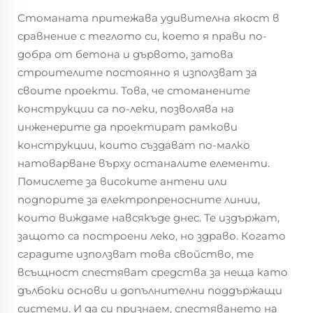
Стоманата притежава удивителна якост в
сравнение с теглото си, което я прави по-
добра от бетона и дървото, затова
строителите постоянно я използват за
своите проекти. Това, че стоманените
конструкции са по-леки, позволява на
инженерите да проектират рамкови
конструкции, които създават по-малко
натоварване върху останалите елементи.
Помислете за високите антени или
подпорите за електропреносните линии,
които виждаме навсякъде днес. Те издържат,
защото са построени леко, но здраво. Когато
сградите използват това свойство, те
всъщност спестяват средства за неща като
дълбоки основи и допълнителни поддържащи
системи. И да си признаем, спестяването на