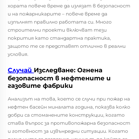
хората повече време да излязат в безопасност
и на пожарникарите – повече време да
изпълнят правилно работата си. Много
строителни проекти включват тези
покрития като стандартна практика,
защото те се представят отлично в реални
условия.
Случай
Изследване: Огнена
безопасност в нефтените и
газовите фабрики
Анализът на това, което се случи при пожар на
нефтен басейн миналата година, показва колко
добри са стоманените конструкции, когато
става въпрос за противопожарна безопасност
и готовност за извънредни ситуации. Когато