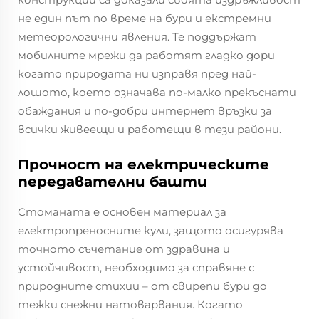
не един път по време на бури и екстремни
метеорологични явления. Те поддържат
мобилните мрежи да работят гладко дори
когато природата ни изправя пред най-
лошото, което означава по-малко прекъснати
обаждания и по-добри интернет връзки за
всички живеещи и работещи в тези райони.
Прочност на електрическите
передавателни башти
Стоманата е основен материал за
електропреносните кули, защото осигурява
точното съчетание от здравина и
устойчивост, необходимо за справяне с
природните стихии – от свирепи бури до
тежки снежни натоварвания. Когато