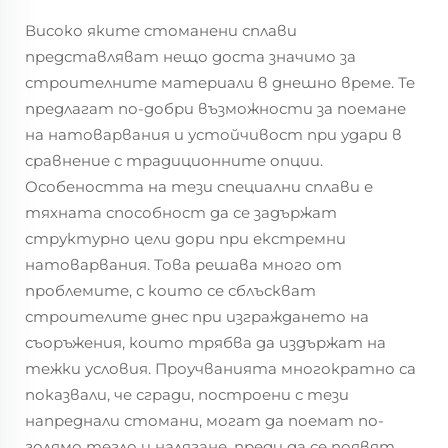
Високо яките стоманени сплави
представляват нещо доста значимо за
строителните материали в днешно време. Те
предлагат по-добри възможности за поемане
на натоварвания и устойчивост при удари в
сравнение с традиционните опции.
Особеността на тези специални сплави е
тяхната способност да се задържат
структурно цели дори при екстремни
натоварвания. Това решава много от
проблемите, с които се сблъскват
строителите днес при изграждането на
съоръжения, които трябва да издържат на
тежки условия. Проучванията многократно са
показвали, че сгради, построени с тези
напреднали стомани, могат да поемат по-
голямо тегло и налягане, преди да се появят