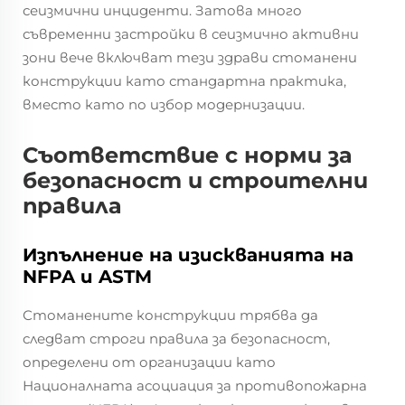
сеизмични инциденти. Затова много
съвременни застройки в сеизмично активни
зони вече включват тези здрави стоманени
конструкции като стандартна практика,
вместо като по избор модернизации.
Съответствие с норми за
безопасност и строителни
правила
Изпълнение на изискванията на
NFPA и ASTM
Стоманените конструкции трябва да
следват строги правила за безопасност,
определени от организации като
Националната асоциация за противопожарна