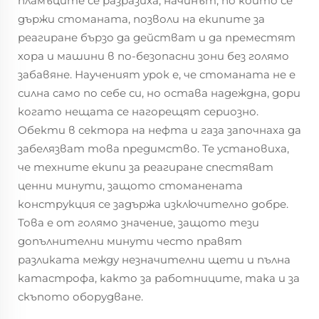
пламъците се разразиха, начинът, по който се
държи стоманата, позволи на екипите за
реагиране бързо да действат и да преместят
хора и машини в по-безопасни зони без голямо
забавяне. Наученият урок е, че стоманата не е
силна само по себе си, но остава надеждна, дори
когато нещата се нагорещят сериозно.
Обекти в сектора на нефта и газа започнаха да
забелязват това предимство. Те установиха,
че техните екипи за реагиране спестяват
ценни минути, защото стоманената
конструкция се задържа изключително добре.
Това е от голямо значение, защото тези
допълнителни минути често правят
разликата между незначителни щети и пълна
катастрофа, както за работниците, така и за
скъпото оборудване.