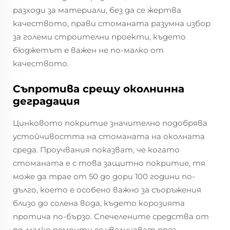
разходи за материали, без да се жертва
качеството, прави стоманата разумна избор
за големи строителни проекти, където
бюджетът е важен не по-малко от
качеството.
Съпротива срещу околнинна
деградация
Цинковото покритие значително подобрява
устойчивостта на стоманата на околната
среда. Проучвания показват, че когато
стоманата е с това защитно покритие, тя
може да трае от 50 до дори 100 години по-
дълго, което е особено важно за съоръжения
близо до солена вода, където корозията
протича по-бързо. Спечелените средства от
по-малко ремонти се увеличават през