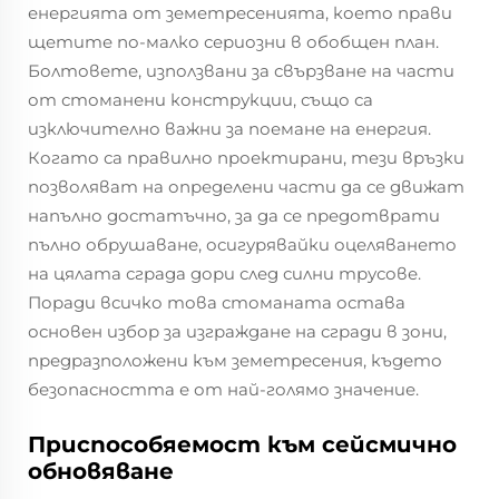
енергията от земетресенията, което прави
щетите по-малко сериозни в обобщен план.
Болтовете, използвани за свързване на части
от стоманени конструкции, също са
изключително важни за поемане на енергия.
Когато са правилно проектирани, тези връзки
позволяват на определени части да се движат
напълно достатъчно, за да се предотврати
пълно обрушаване, осигурявайки оцеляването
на цялата сграда дори след силни трусове.
Поради всичко това стоманата остава
основен избор за изграждане на сгради в зони,
предразположени към земетресения, където
безопасността е от най-голямо значение.
Приспособяемост към сейсмично
обновяване