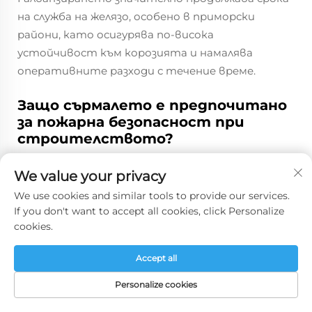
на служба на желязо, особено в приморски
райони, като осигурява по-висока
устойчивост към корозията и намалява
оперативните разходи с течение време.
Защо сърмалето е предпочитано
за пожарна безопасност при
строителството?
Негоримите свойства на сърмалето
We value your privacy
намаляват разпространението на огнената
We use cookies and similar tools to provide our services.
пламтва, запазвайки дължително цялостта на
If you don't want to accept all cookies, click Personalize
сградата по време на пожари, което осигурява
cookies.
критичен времеви интервал за евакуация и
подобрява общата безопасност.
Accept all
Personalize cookies
Каква роля играят
интумесцентните покрития при