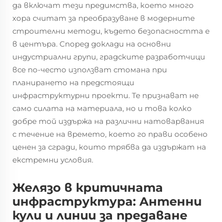
да включат тези предимства, което много
хора считат за преобразуване в модерните
строителни методи, където безопасността е
в центъра. Според доклади на основни
индустриални групи, градските разработчици
все по-често използват стомана при
планирането на предстоящи
инфраструктурни проекти. Те признават не
само силата на материала, но и това колко
добре той издържа на различни натоварвания
с течение на времето, което го прави особено
ценен за сгради, които трябва да издържат на
екстремни условия.
Желязо в критичната
инфраструктура: Антенни
кули и линии за предаване