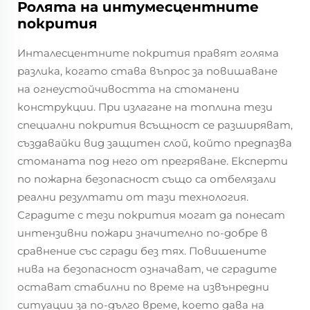
Ролята на интумесцентните
покрития
Инталесцентните покрития правят голяма
разлика, когато става въпрос за повишаване
на огнеустойчивостта на стоманени
конструкции. При излагане на топлина тези
специални покрития всъщност се разширяват,
създавайки вид защитен слой, който предпазва
стоманата под него от прегряване. Експерти
по пожарна безопасност също са отбелязали
реални резултати от тази технология.
Сградите с тези покрития могат да понесат
интензивни пожари значително по-добре в
сравнение със сгради без тях. Повишените
нива на безопасност означават, че сградите
остават стабилни по време на извънредни
ситуации за по-дълго време, което дава на