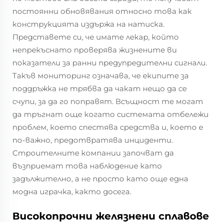
постоянни обновявания относно това как
конструкцията издържа на натиска.
Представете си, че имате лекар, който
непрекъснато проверява жизнените ви
показатели за ранни предупредителни сигнали.
Такъв мониторинг означава, че екипите за
поддръжка не трябва да чакат нещо да се
счупи, за да го поправят. Всъщност те могат
да тръгнат още когато системата отбележи
проблем, което спестява средства и, което е
по-важно, предотвратява инциденти.
Строителните компании започват да
възприемат това наблюдение като
задължително, а не просто като още една
модна играчка, както досега.
Високопрочни желязнени сплавове