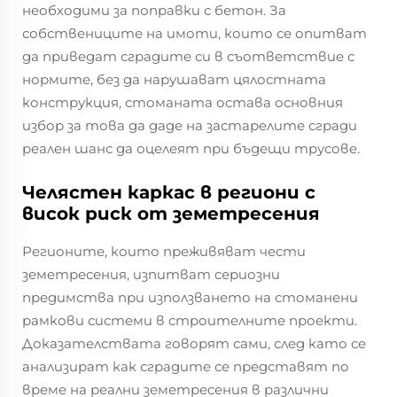
необходими за поправки с бетон. За
собствениците на имоти, които се опитват
да приведат сградите си в съответствие с
нормите, без да нарушават цялостната
конструкция, стоманата остава основния
избор за това да даде на застарелите сгради
реален шанс да оцелеят при бъдещи трусове.
Челястен каркас в региони с
висок риск от земетресения
Регионите, които преживяват чести
земетресения, изпитват сериозни
предимства при използването на стоманени
рамкови системи в строителните проекти.
Доказателствата говорят сами, след като се
анализират как сградите се представят по
време на реални земетресения в различни