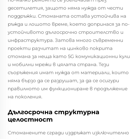
десетилетия, защото няма нужда от чести
поддръжки. Стоманата остава устойчива на
ръжда и лошото време, което допринася за по-
устойчивото дългосрочно строителство и
инфраструктура. Затова много съвременни
проекти разчитат на цинково покрита
стомана за неща като 5G комуникационни кули
и мобилни мрежи в цялата страна. Тези
съоръжения имат нужда от материали, които
няма бързо да се разрушат, за да се осигури
правилното им функциониране в продължение
на поколения.
Дългосрочна структурна
целостност
Стоманените сгради издръжат изключително