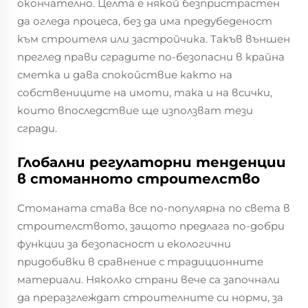
окончателно. Целта е някой безпристрастен
да огледа процеса, без да има предубеденост
към строителя или застройчика. Такъв външен
преглед прави сградите по-безопасни в крайна
сметка и дава спокойствие както на
собствениците на имоти, така и на всички,
които впоследствие ще използват тези
сгради.
Глобални регулаторни тенденции
в стоманното строителство
Стоманата става все по-популярна по света в
строителството, защото предлага по-добри
функции за безопасност и екологични
придобивки в сравнение с традиционните
материали. Няколко страни вече са започнали
да преразглеждат строителните си норми, за