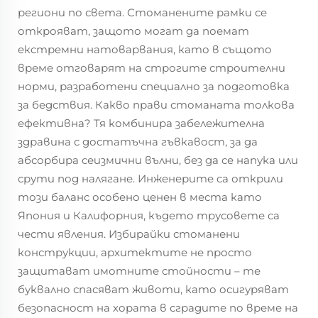
региони по света. Стоманените рамки се
открояват, защото могат да поемат
екстремни натоварвания, като в същото
време отговарят на строгите строителни
норми, разработени специално за подготовка
за бедствия. Какво прави стоманата толкова
ефективна? Тя комбинира забележителна
здравина с достатъчна гъвкавост, за да
абсорбира сеизмични вълни, без да се напука или
срути под налягане. Инженерите са открили
този баланс особено ценен в места като
Япония и Калифорния, където трусовете са
чести явления. Избирайки стоманени
конструкции, архитектите не просто
защитават имотните стойности – те
буквално спасяват животи, като осигуряват
безопасност на хората в сградите по време на