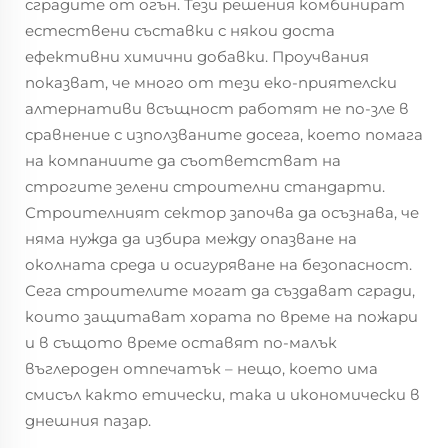
сградите от огън. Тези решения комбинират
естествени съставки с някои доста
ефективни химични добавки. Проучвания
показват, че много от тези еко-приятелски
алтернативи всъщност работят не по-зле в
сравнение с използваните досега, което помага
на компаниите да съответстват на
строгите зелени строителни стандарти.
Строителният сектор започва да осъзнава, че
няма нужда да избира между опазване на
околната среда и осигуряване на безопасност.
Сега строителите могат да създават сгради,
които защитават хората по време на пожари
и в същото време оставят по-малък
въглероден отпечатък – нещо, което има
смисъл както етически, така и икономически в
днешния пазар.