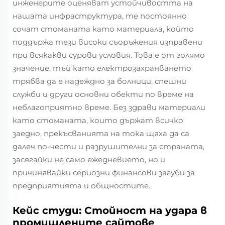
инженерите оценяват устойчивостта на
нашата инфраструктура, те постоянно
сочат стоманата като материала, който
поддържа тези високи съоръжения изправени
при всякакви сурови условия. Това е от голямо
значение, тъй като електрозахранването
трябва да е надеждно за болници, спешни
служби и други основни обекти по време на
неблагоприятно време. Без здрави материали
като стоманата, които държат всичко
заедно, прекъсванията на тока щяха да са
далеч по-чести и разрушителни за страната,
засягайки не само ежедневието, но и
причинявайки сериозни финансови загуби за
предприятията и общностите.
Кейс студи: Стойност на удара в
промишлените сайтове