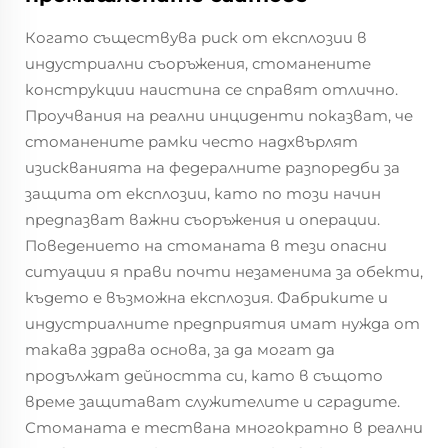
Когато съществува риск от експлозии в
индустриални съоръжения, стоманените
конструкции наистина се справят отлично.
Проучвания на реални инциденти показват, че
стоманените рамки често надхвърлят
изискванията на федералните разпоредби за
защита от експлозии, като по този начин
предпазват важни съоръжения и операции.
Поведението на стоманата в тези опасни
ситуации я прави почти незаменима за обекти,
където е възможна експлозия. Фабриките и
индустриалните предприятия имат нужда от
такава здрава основа, за да могат да
продължат дейността си, като в същото
време защитават служителите и сградите.
Стоманата е тествана многократно в реални