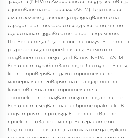
защита (NFPA) и Американското дружество за
изпитване на материали (ASTM). Тези насоки
имат голямо значение за предпазването на
сградите от пожари и осигуряването, че те
ще останат здрави с течение на времето.
Проверките за безопасност и получаването на
разрешения за строеж също зависят от
спазването на тези изисквания. NFPA и ASTM
всъщност изработват подробни изпитвания,
които проверяват дали строителните
материали отговарят на стандартното
качество. Когато строителите и
архитектите спазват тези стандарти, те
всъщност следват най-добрите практики в
индустрията при създаването на своите
проекти. Това не само прави сградите по-
безопасни, но също така помага те да служат
по-дълго, преди да се наложи сериозен ремонт