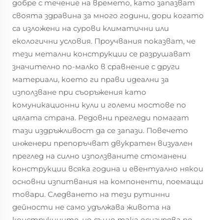
добре с течение на времето, като запазват
своята здравина за много години, дори когато
са изложени на сурови климатични или
екологични условия. Проучвания показват, че
тези метални конструкции се разрушават
значително по-малко в сравнение с други
материали, което ги прави идеални за
използване при съоръжения като
комуникационни кули и големи мостове по
цялата страна. Редовни прегледи помагат
тази издръжливост да се запази. Повечето
инженери препоръчват двукратен визуален
преглед на силно използваните стоманени
конструкции всяка година и евентуално някои
основни изпитвания на компоненти, поемащи
товари. Следването на тези рутинни
дейности не само удължава живота на
конструкциите, но също така осигурява по-