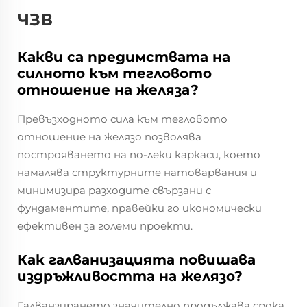
ЧЗВ
Какви са предимствата на
силното към тегловото
отношение на желяза?
Превъзходното сила към тегловото
отношение на желязо позволява
построяването на по-леки каркаси, което
намалява структурните натоварвания и
минимизира разходите свързани с
фундаментите, правейки го икономически
ефективен за големи проекти.
Как галванизацията повишава
издръжливостта на желязо?
Галванзирането значително продължава срока