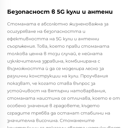
Безопасност в 5G кули и антени
Стоманата е абсолютно жизненоважна за
осигуряване на безопасността и
ефективността на 5G кули и антенни
съоръжения. Това, което прави стоманата
толкова ценна в този случай, е нейната
изключителна здравина, комбинирана с
възможността ѝ да се моделира лесно за
различни конструкции на кули. Проучвания
показват, че когато става въпрос за
устойчивост на вятърни натоварвания,
стоманата наистина се отличава, което е от
особено значение в градовете, където
сградите трябва да останат стабилни на
значителна височина. Стоманените
конструкции са доказали своята издръжливост