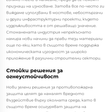
признаци на износване. Затова все по-често ги
виждаме използвани в мостове, небостъргачи
и други инфраструктурни проекти, където
издръжливостта е от решаващо значение.
Стоманената индустрия непрекъснато
намира нови начини да прави тези материали
още по-яки, като в същото време поддържа
икономическата изгодност за широко
приложение в различни строителни сектори.
Стойки решения за
огнеустойчивост
Нови зелени решения за противопожарна
защита целят да намалят вредното
въздействие върху околната среда, като в
същото време осигуряват защита на