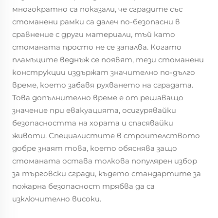
многократно са показали, че сградите със
стоманени рамки са далеч по-безопасни в
сравнение с други материали, тъй като
стоманата просто не се запалва. Когато
пламъците веднъж се появят, тези стоманени
конструкции издържат значително по-дълго
време, което забавя рухването на сградата.
Това допълнително време е от решаващо
значение при евакуацията, осигурявайки
безопасността на хората и спасявайки
животи. Специалистите в строителството
добре знаят това, което обяснява защо
стоманата остава толкова популярен избор
за търговски сгради, където стандартите за
пожарна безопасност трябва да са
изключително високи.