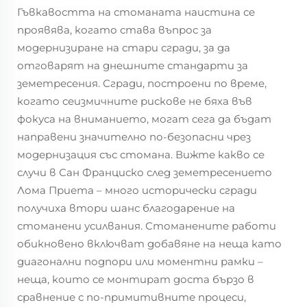
Гъвкавостта на стоманата наистина се
проявява, когато става въпрос за
модернизиране на стари сгради, за да
отговарят на днешните стандарти за
земетресения. Сгради, построени по време,
когато сеизмичните рискове не бяха във
фокуса на вниманието, могат сега да бъдат
направени значително по-безопасни чрез
модернизация със стомана. Вижте какво се
случи в Сан Франциско след земетресението
Лома Приета – много исторически сгради
получиха втори шанс благодарение на
стоманени усилвания. Стоманените работи
обикновено включват добавяне на неща като
диагонални подпори или моментни рамки –
неща, които се монтират доста бързо в
сравнение с по-примитивните процеси,