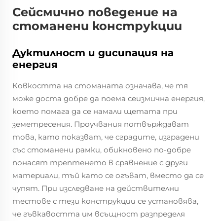
Сейсмично поведение на
стоманени конструкции
Дуктилност и дисипация на
енергия
Ковкостта на стоманата означава, че тя
може доста добре да поема сеизмична енергия,
което помага да се намали щетата при
земетресения. Проучвания потвърждават
това, като показват, че сградите, изградени
със стоманени рамки, обикновено по-добре
понасят трептенето в сравнение с други
материали, тъй като се огъват, вместо да се
чупят. При изследване на действителни
тестове с тези конструкции се установява,
че гъвкавостта им всъщност разпределя