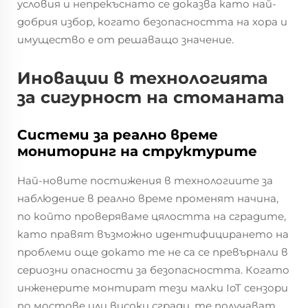
условия и непрекъснато се доказва като най-
добрия избор, когато безопасността на хора и
имущество е от решаващо значение.
Иновации в технологията
за сигурност на стоманата
Системи за реално време
мониторинг на структурите
Най-новите постижения в технологиите за
наблюдение в реално време променят начина,
по който проверяваме цялостта на сградите,
като правят възможно идентифицирането на
проблеми още докато те не са се превърнали в
сериозни опасности за безопасността. Когато
инженерите монтират тези малки IoT сензори
по мостове или високи сгради, те получават