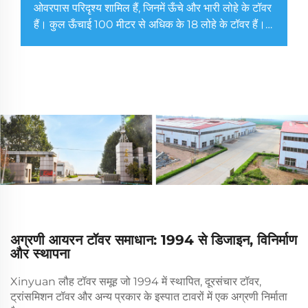
ओवरपास परिदृश्य शामिल हैं, जिनमें ऊँचे और भारी लोहे के टॉवर
हैं। कुल ऊँचाई 100 मीटर से अधिक के 18 लोहे के टॉवर हैं।
750kV शिंगझोउ I और II लाइनों के सुरक्षित क्रॉसिंग को
सुनिश्चित करने के लिए, ...
अग्रणी आयरन टॉवर समाधान: 1994 से डिजाइन, विनिर्माण
और स्थापना
Xinyuan लौह टॉवर समूह जो 1994 में स्थापित, दूरसंचार टॉवर,
ट्रांसमिशन टॉवर और अन्य प्रकार के इस्पात टावरों में एक अग्रणी निर्माता