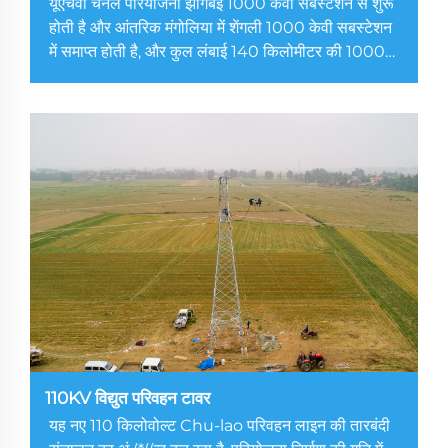
यूएचवी चैनल परियोजना झांगबेई 1000 केवी सबस्टेशन से शुरू
होती है और आंतरिक मंगोलिया में शेंगली 1000 केवी सबस्टेशन
में समाप्त होती है, और कुल लंबाई 140 किलोमीटर की 1000
केवी डबल-सर्किट लाइन का निर्माण करेगी। झेंग बे को यूएचवी
इंजीनियरिंग में जीत के लिए...
110KV विद्युत परिवहन टावर
यह नए 110 किलोवोल्ट Chu-lao परिवहन लाइन की तारबंदी