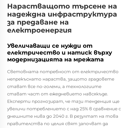
Нарастващото търсене на
надеждна инфраструктура
за предаване на
електроенергия
Увеличаващи се нужди от
електричество и натиск върху
модернизацията на мрежата
Световната потребност от електричество
непрекъснато нараства, защото градовете
стават все по-големи, а технологиите
стават част от ежедневието навсякъде.
Експерти прогнозират, че тази тенденция ще
увеличи потреблението с над 25% в сравнение с
днешните нива до 2040 г. В резултат на това
правителства по целия свят започват да