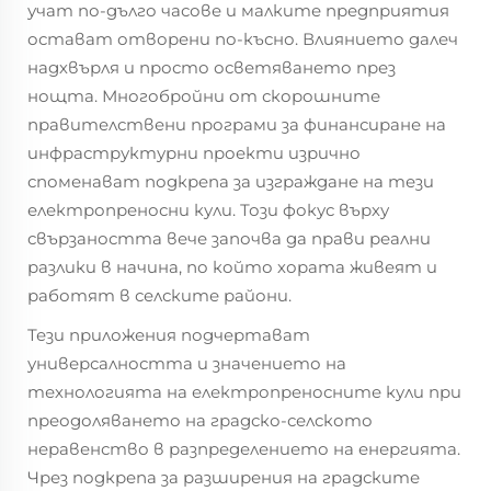
учат по-дълго часове и малките предприятия
остават отворени по-късно. Влиянието далеч
надхвърля и просто осветяването през
нощта. Многобройни от скорошните
правителствени програми за финансиране на
инфраструктурни проекти изрично
споменават подкрепа за изграждане на тези
електропреносни кули. Този фокус върху
свързаността вече започва да прави реални
разлики в начина, по който хората живеят и
работят в селските райони.
Тези приложения подчертават
универсалността и значението на
технологията на електропреносните кули при
преодоляването на градско-селското
неравенство в разпределението на енергията.
Чрез подкрепа за разширения на градските