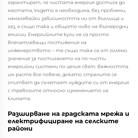
гарантират, че чистата енергия достига до
местата, където е необходима, без проблеми,
намалявайки зависимостта ни от въглища и
газ, а също така и общото ниво на въглеродни
емисии. Енергийните кули не са просто
впечатляващи постижения на
инженерството – те също така са от голямо
значение за постигането на по-чисти
енергийни системи по целия свят. Важността
им расте все повече, докато страните се
опитват да съчетаят нуждите си от енергия
с тревогите относно изменението на
климата.
Разширване на градската мрежа и
електрифициране на селските
райони