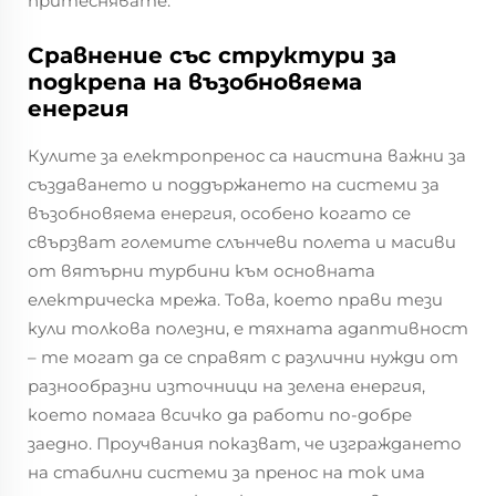
притеснявате.
Сравнение със структури за
подкрепа на възобновяема
енергия
Кулите за електропренос са наистина важни за
създаването и поддържането на системи за
възобновяема енергия, особено когато се
свързват големите слънчеви полета и масиви
от вятърни турбини към основната
електрическа мрежа. Това, което прави тези
кули толкова полезни, е тяхната адаптивност
– те могат да се справят с различни нужди от
разнообразни източници на зелена енергия,
което помага всичко да работи по-добре
заедно. Проучвания показват, че изграждането
на стабилни системи за пренос на ток има