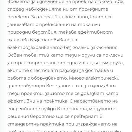
времето за изпълнение на проекта с около 40%,
според наблюденията ни от последните
проекти. За енергийни компании, които се
занимават с прекъсвания на тока или
природни бедствия, такава ефективност
означава възстановяване на
електрозахранването без големи закъснения.
Освен това, тъй като тези модули са по-лесни
за транспортиране от една локация към друга,
екипите спестяват разходи за доставка и
работа с оборудването. Много електрически
дистрибутори вече започнаха да използват
тези проекти, защото те се доказват като
ефективни на практика. С нарастването на
енергийните нужди в страната, модулните
решения вероятно ще се превърнат в
стандартна практика при изграждането на
нова енергийна инфраструктура, която може