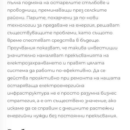
пълна подмяна на остарелите стълбове и
проводници, преминаващи през селските
райони. Парите, похарчени за по-нови
технологии за предаване на енергия, решават
съществуващите проблеми, като същото
време спестяват средства в бъдеще.
Проучвания показват, че такива инвестиции
значително намаляват прекъсванията на
електрозахранването и правят цялата
система да работи по-ефективно. Да се
действа проактивно при ремонта на нашата
остаряваща електроенергийна
инфраструктура не е просто разумна бизнес
стратегия, а е от съществено значение, ако
искаме да се справим с днешните растежни
енергийни нужди без постоянни прекъсвания.