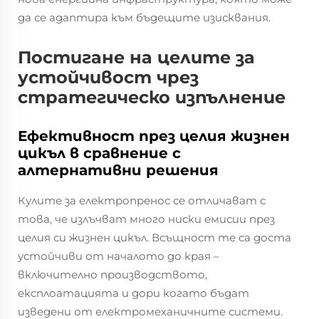
да се адаптира към бъдещите изисквания.
Постигане на целите за
устойчивост чрез
стратегическо изпълнение
Ефективност през целия жизнен
цикъл в сравнение с
алтернативни решения
Кулите за електропренос се отличават с
това, че излъчват много ниски емисии през
целия си жизнен цикъл. Всъщност те са доста
устойчиви от началото до края –
включително производството,
експлоатацията и дори когато бъдат
изведени от електромеханичните системи.