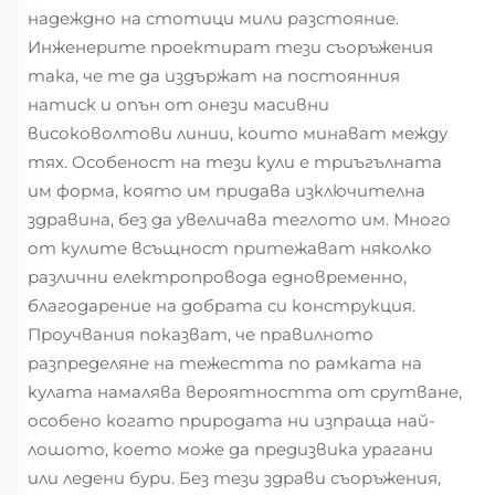
надеждно на стотици мили разстояние.
Инженерите проектират тези съоръжения
така, че те да издържат на постоянния
натиск и опън от онези масивни
високоволтови линии, които минават между
тях. Особеност на тези кули е триъгълната
им форма, която им придава изключителна
здравина, без да увеличава теглото им. Много
от кулите всъщност притежават няколко
различни електропровода едновременно,
благодарение на добрата си конструкция.
Проучвания показват, че правилното
разпределяне на тежестта по рамката на
кулата намалява вероятността от срутване,
особено когато природата ни изпраща най-
лошото, което може да предизвика урагани
или ледени бури. Без тези здрави съоръжения,