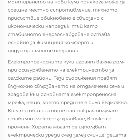
монтирането на нови кули понякога може да
срещне местно съпротивление, тяхното
присъствие обикновено е свързано с
икономически напредък, тъй като
стабилното енергоснабдяване остава
основно за жилищния комфорт и
индустриалните операции.
Електропреносните кули играят важна роля
при осигуряването на електричество за
селските райони. Тези съоръжения правят
възможно свързването на отдалечени села и
градове към основната електропреносна
мрежа, нещо, което преди не е било възможно.
Когато общностите най-накрая получат
стабилно електрозахранване, всичко се
променя. Хората могат да използват
електрически уреди след залез слънце, децата