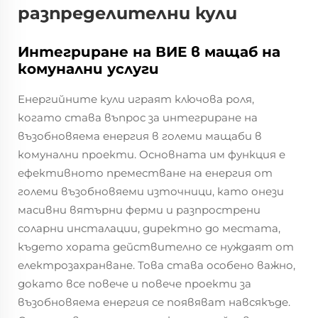
разпределителни кули
Интегриране на ВИЕ в мащаб на
комунални услуги
Енергийните кули играят ключова роля,
когато става въпрос за интегриране на
възобновяема енергия в големи мащаби в
комунални проекти. Основната им функция е
ефективното преместване на енергия от
големи възобновяеми източници, като онези
масивни вятърни ферми и разпрострени
соларни инсталации, директно до местата,
където хората действително се нуждаят от
електрозахранване. Това става особено важно,
докато все повече и повече проекти за
възобновяема енергия се появяват навсякъде.