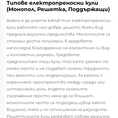
Типове електропреносни кули
(Монопол, Решетка, Поддържащи)
Важно е да знаете какъв тип електропреносни
кули работят най-добре, защото всеки вид
предлага различни предимства. Монополите са
станали доста популярни в градовете
напоследък благодарение на елегантния си вид
и компактни размери. Градовете
предпочитат тези кули, тъй като заемат по-
малко място и не създават големи трудности
при ремонти или модернизации. За райони с
ограничено пространство между сгради или
исторически зони, където големите
съоръжения просто няма да се впишат,
монополите често са подходящ избор както
визуално, така и по отношение на разходите.
Решетъчните кули разказват съвсем различна