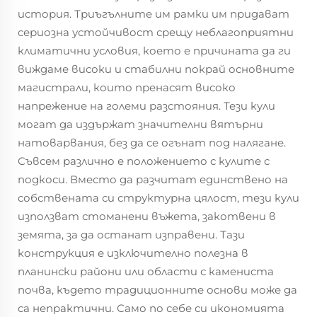
история. Триъгълните им рамки им придават
сериозна устойчивост срещу неблагоприятни
климатични условия, което е причината да ги
виждаме високи и стабилни покрай основните
магистрали, които пренасят високо
напрежение на големи разстояния. Тези кули
могат да издържат значителни вятърни
натоварвания, без да се огънат под налягане.
Съвсем различно е положението с кулите с
подкоси. Вместо да разчитат единствено на
собствената си структурна цялост, тези кули
използват стоманени въжета, закотвени в
земята, за да останат изправени. Тази
конструкция е изключително полезна в
планински райони или области с камениста
почва, където традиционните основи може да
са непрактични. Само по себе си икономията