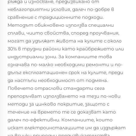
ръжда и износване, предизвикано от
неблагоприятни условия, далеч по-добре в
сравнение с традиционните подходи.
Методът обикновено използва специални
сплави, чиито свойства, според проучвания,
могат да удължат живота на кулите с около
30% в трудни райони като крайбрежието или
индустриални зони. За компаниите това
означава по-малко необходими ремонти и по-
дълъг експлоатационен срок на кулите, преди
да настъпи необходимост от подмяна.
Повечето отраслови стандарти сега
препоръчват използването на тези по-нови
методи за цинково покритие, защото с
течение на времето те се доказват като
далеч по-ефективни. Компаниите, които
искат електроинсталациите им да издържат
на всички природни предизвикателства,