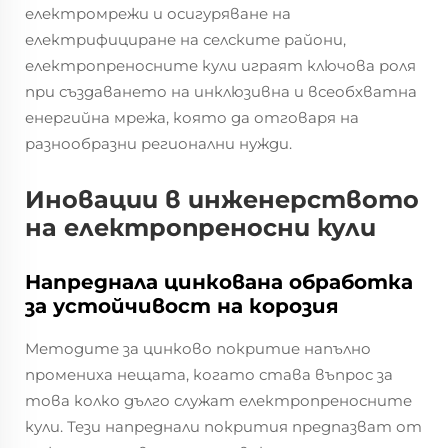
електромрежи и осигуряване на
електрифициране на селските райони,
електропреносните кули играят ключова роля
при създаването на инклюзивна и всеобхватна
енергийна мрежа, която да отговаря на
разнообразни регионални нужди.
Иновации в инженерството
на електропреносни кули
Напреднала цинкована обработка
за устойчивост на корозия
Методите за цинково покритие напълно
промениха нещата, когато става въпрос за
това колко дълго служат електропреносните
кули. Тези напреднали покрития предпазват от