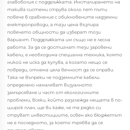
главоболия с поддръжката. Инсталирането на
такива системи струва около пет пъти
повече в сравнение с обикновените надземни
електропроводи, а тази цена възпира
повечето общности да изберат този
вариант. Поддръжката им също не е лесна
работа. За да се достигнат тези заровени
кабели, е необходима специална техника, която
никой не иска да купува, а когато нещо се
повреди, отнема цяла вечност да се оправи.
Така че въпреки че подземните кабели
определено намаляват визуалното
замърсяване и част от екологичните
проблеми, всеки, който разглежда нещата в по-
широк план, ще ви каже, че те рядко си
струват инвестициите, освен ако бюджетът
не е последното, за което трябва да се