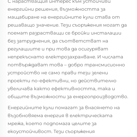
С нарастващия интерес към устойчиви
енергийни решения, възможността за
мащабиране на енергийните кули става от
решаващо значение. Тези съоръжения могат да
поемат разрастващи се бройки инсталации
без затруднения, да съответстват на
регулациите и при това да осигуряват
непрекъснато електрозахранване. И числата
потвърждават това – добро трансмисионно
устройство не само прави тези зелени
проекти по-ефективни, но действително
увеличава както ефективността, така и
общите възможности за енергопроизводство.
Енергийните кули помагат за внасянето на
възобновяема енергия в електрическата
мрежа, което подпомага целите за
екоустойчивост. Тези съоръжения