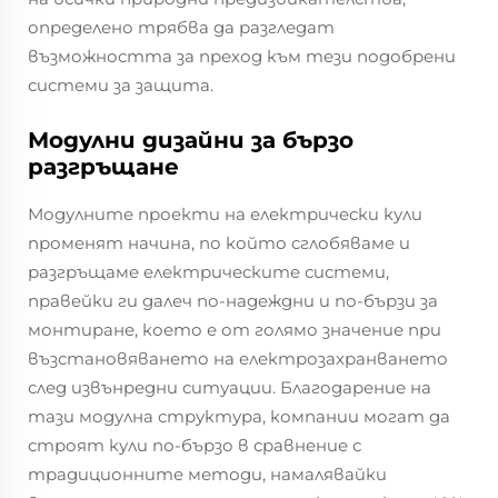
определено трябва да разгледат
възможността за преход към тези подобрени
системи за защита.
Модулни дизайни за бързо
разгръщане
Модулните проекти на електрически кули
променят начина, по който сглобяваме и
разгръщаме електрическите системи,
правейки ги далеч по-надеждни и по-бързи за
монтиране, което е от голямо значение при
възстановяването на електрозахранването
след извънредни ситуации. Благодарение на
тази модулна структура, компании могат да
строят кули по-бързо в сравнение с
традиционните методи, намалявайки