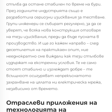
стълба да остане стабилен по време на бури.
През годините индустрията също е
разработила сериозни изисквания за тестване.
Групи инженери се събират регулярно, за да се
уверят, че всяка нова конструкция отговаря
на тези изисквания, преди да бъде пусната в
производство. И ще го кажем направо – след
десетилетия на практикаен опит, ние
нееднократно сме виждали как тези стълбове
издържат на екстремни условия. Те не само
стоят стабилно и изглеждат добре – те
всъщност осигуряват непрекъснатото
захранване на цялата ни електрическа мрежа,
независимо от времето.
Отраслеви приложения на
технологията на