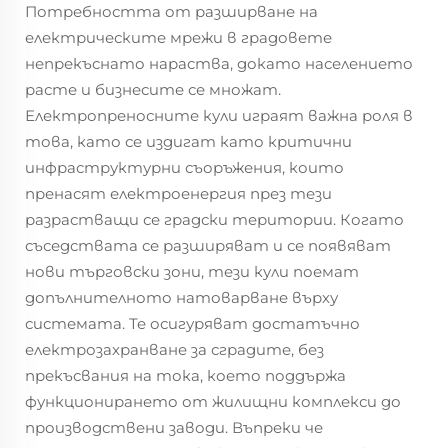
Потребността от разширване на
електрическите мрежи в градовете
непрекъснато нараства, докато населението
расте и бизнесите се множат.
Електропреносните кули играят важна роля в
това, като се издигат като критични
инфраструктурни съоръжения, които
пренасят електроенергия през тези
разрастващи се градски територии. Когато
съседствата се разширяват и се появяват
нови търговски зони, тези кули поемат
допълнителното натоварване върху
системата. Те осигуряват достатъчно
електрозахранване за сградите, без
прекъсвания на тока, което поддържа
функционирането от жилищни комплекси до
производствени заводи. Въпреки че