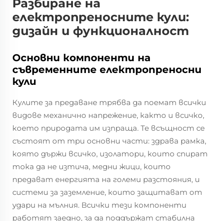
Разбиране на
електропреносните кули:
дизайн и функционалност
Основни компоненти на
съвременните електропреносни
кули
Кулите за предаване трябва да поемат всички
видове механично напрежение, както и всичко,
което природата им изпраща. Те всъщност се
състоят от три основни части: здрава рамка,
която държи всичко, изолатори, които спират
тока да не изтича, медни жици, които
предават енергията на големи разстояния, и
системи за заземление, които защитават от
удари на мълния. Всички тези компоненти
работят заедно, за да поддържат стабилна