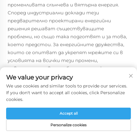
променливата слънчева и вятърна енергия.
Според индустриални доклади тези
предварително проектирани енергийни
решения решават съществуващите
проблеми, но също така подготвят и за това,
което предстои. За енергийните дружества,
които се опитват да укрепят мрежите си в
условията на всички тези промени,
инвестицията в мащабируеми проекти не е
просто разумна бизнес стратегия – тя е
We value your privacy
практически задължителна.
We use cookies and similar tools to provide our services.
If you don't want to accept all cookies, click Personalize
cookies.
ЧЗВ
Accept all
Какви са основните компоненти
Personalize cookies
на енергийни предавателни кули?