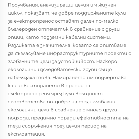
Проучвания, анализиращи целия им жизнен
цикъл, показват, че добре поддържаните кули
за електропренос оставят далеч по-малко
въглероден отпечатък в сравнение с други
опции, като подземни кабелни системи.
Разликата е значителна, когато се опитваме
да съгласуваме инфраструктурните проекти с
глобалните цели за устойчивост. Наскоро
екологични изследователски групи също
набелязаха това. Намирането им подчертава
как инвестирането в пренос на
електроенергия чрез кули всъщност
съответства по-добре на тези глобални
екологични цели в сравнение с много други
подходи, предимно поради ефективността на
тези съоръжения през целия период на
експлоатация.