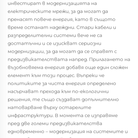
инвестират в модернизацията на
електрическите мрежи, за да могат да
пренасят повече енергия, като в същото
време останат надеждни. Стари кабели и
разпределителни системи вече не са
достатъчни и се изискват сериозни
модернизации, за да могат да се справят с
предизвикателствата напред. Прилагането на
възобновяема енергия добавя още един сложен
елемент към този процес. Въпреки че
политиките за чиста енергия определено
насърчават прехода към по-екологични
решения, те също създават допълнително
натоварване върху остарелите
инфраструктури. В момента се изправяме
пред две големи предизвикателства
едновременно – модернизация на системите и