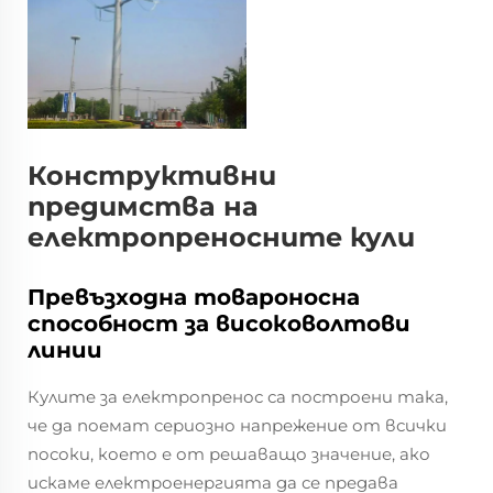
Конструктивни
предимства на
електропреносните кули
Превъзходна товароносна
способност за високоволтови
линии
Кулите за електропренос са построени така,
че да поемат сериозно напрежение от всички
посоки, което е от решаващо значение, ако
искаме електроенергията да се предава