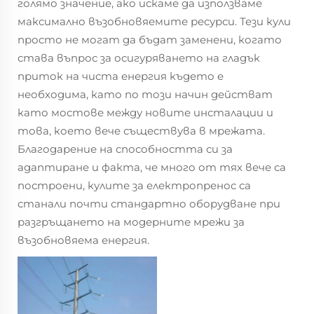
голямо значение, ако искаме да използваме
максимално възобновяемите ресурси. Тези кули
просто не могат да бъдат заменени, когато
става въпрос за осигуряването на гладък
приток на чиста енергия където е
необходима, като по този начин действат
като мостове между новите инсталации и
това, което вече съществува в мрежата.
Благодарение на способността си за
адаптиране и факта, че много от тях вече са
построени, кулите за електропренос са
станали почти стандартно оборудване при
разгръщането на модерните мрежи за
възобновяема енергия.