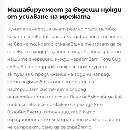
Мащабируемост за бъдещи нужди
от усилване на мрежата
Кулите за енергия имат реално предимство,
когато става въпрос за мащабиране с течение
на времето, което означава, че те могат да се
справят с модернизации и подобрения, докато
нашите енергийни нужди нарастват. Този вид
гъвкавост поддържа инфраструктурата
актуална в продължение на години напред,
като позволява на операторите да
настройват системите според
нарастващото търсене. Вече наблюдаваме как
това става все по-важно с прехода към
възобновяеми източници, тъй като
традиционните електропрени мрежи просто
не са проектирани да се справят с