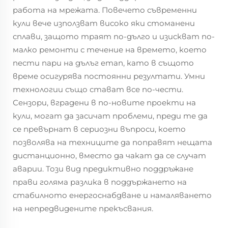
работа на мрежата. Повечето съвременни
кули вече използват високо яки стоманени
сплави, защото траят по-дълго и изискват по-
малко ремонти с течение на времето, което
пести пари на дълъг етап, като в същото
време осигурява постоянни резултати. Умни
технологии също стават все по-чести.
Сензори, вградени в по-новите проекти на
кули, могат да засичат проблеми, преди те да
се превърнат в сериозни въпроси, което
позволява на техниците да поправят нещата
дистанционно, вместо да чакат да се случат
аварии. Този вид предиктивно поддръжане
прави голяма разлика в поддържането на
стабилното енергоснабдване и намаляването
на непредвидените прекъсвания.