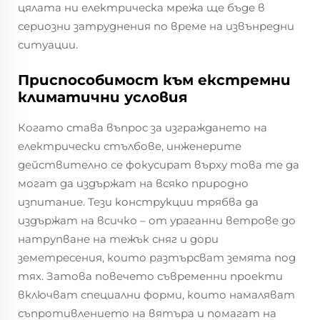
цялата ни електрическа мрежа ще бъде в
сериозни затруднения по време на извънредни
ситуации.
Приспособимост към екстремни
климатични условия
Когато става въпрос за изграждането на
електрически стълбове, инженерите
действително се фокусират върху това те да
могат да издържат на всяко природно
изпитание. Тези конструкции трябва да
издържат на всичко – от ураганни ветрове до
натрупване на тежък сняг и дори
земетресения, които разтърсват земята под
тях. Затова повечето съвременни проекти
включват специални форми, които намаляват
съпротивлението на вятъра и помагат на