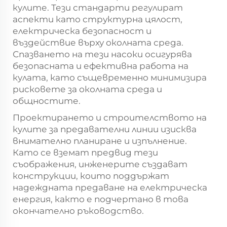
кулите. Тези стандарти регулират
аспекти като структурна цялост,
електрическа безопасност и
въздействие върху околната среда.
Спазването на тези насоки осигурява
безопасната и ефективна работа на
кулата, като същевременно минимизира
рисковете за околната среда и
общностите.
Проектирането и строителството на
кулите за предавателни линии изисква
внимателно планиране и изпълнение.
Като се вземат предвид тези
съображения, инженерите създават
конструкции, които поддържат
надеждната предаване на електрическа
енергия, както е подчертано в това
окончателно ръководство.