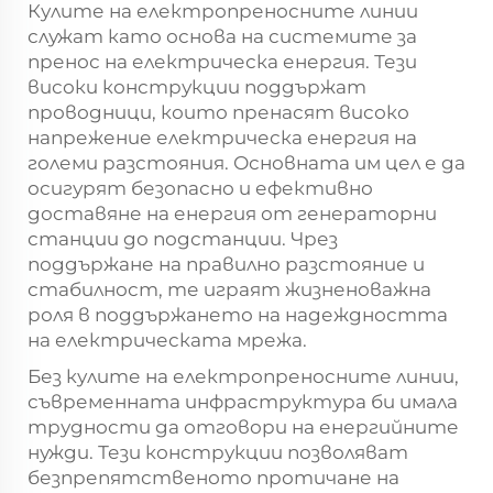
Кулите на електропреносните линии
служат като основа на системите за
пренос на електрическа енергия. Тези
високи конструкции поддържат
проводници, които пренасят високо
напрежение електрическа енергия на
големи разстояния. Основната им цел е да
осигурят безопасно и ефективно
доставяне на енергия от генераторни
станции до подстанции. Чрез
поддържане на правилно разстояние и
стабилност, те играят жизненоважна
роля в поддържането на надеждността
на електрическата мрежа.
Без кулите на електропреносните линии,
съвременната инфраструктура би имала
трудности да отговори на енергийните
нужди. Тези конструкции позволяват
безпрепятственото протичане на