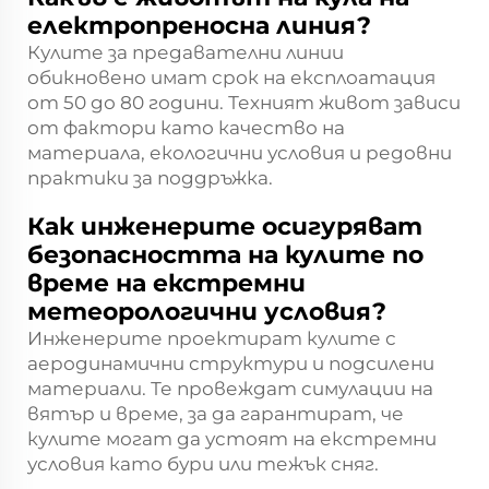
електропреносна линия?
Кулите за предавателни линии
обикновено имат срок на експлоатация
от 50 до 80 години. Техният живот зависи
от фактори като качество на
материала, екологични условия и редовни
практики за поддръжка.
Как инженерите осигуряват
безопасността на кулите по
време на екстремни
метеорологични условия?
Инженерите проектират кулите с
аеродинамични структури и подсилени
материали. Те провеждат симулации на
вятър и време, за да гарантират, че
кулите могат да устоят на екстремни
условия като бури или тежък сняг.