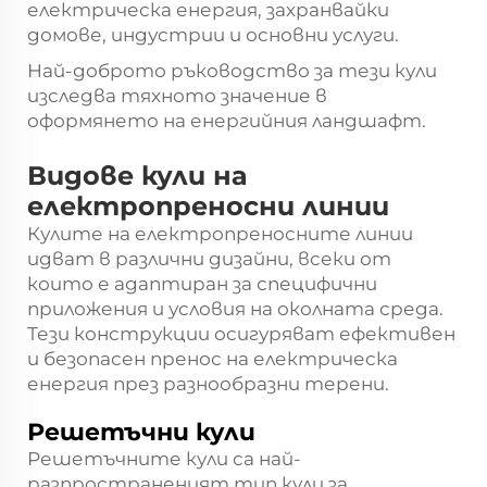
електрическа енергия, захранвайки
домове, индустрии и основни услуги.
Най-доброто ръководство за тези кули
изследва тяхното значение в
оформянето на енергийния ландшафт.
Видове кули на
електропреносни линии
Кулите на електропреносните линии
идват в различни дизайни, всеки от
които е адаптиран за специфични
приложения и условия на околната среда.
Тези конструкции осигуряват ефективен
и безопасен пренос на електрическа
енергия през разнообразни терени.
Решетъчни кули
Решетъчните кули са най-
разпространеният тип кули за