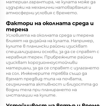
материал гарантира, че кулата може да
издържи на механични натоварвания и
атмосферни условия с времето.
Фактори на околната среда и
терена
Условията на околната среда и терена
влияят на дизайна на кулата. Например,
кулите в планински райони изискват
специализирани основи, за да се справят с
неравния терен. Прибрежните райони
изискват корозионноустойчиви
материали, за да се справят с излагането
на сол. Инженерите трябва също да
вземат предвид типа на почвата,
сеизмичната активност и близостта до
водни тела при планирането на
инсталации на кулите.
Устойчивост на вятър и време