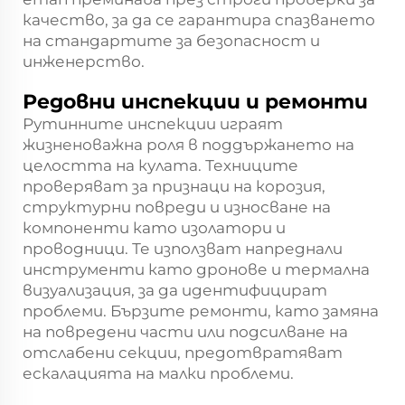
качество, за да се гарантира спазването
на стандартите за безопасност и
инженерство.
Редовни инспекции и ремонти
Рутинните инспекции играят
жизненоважна роля в поддържането на
целостта на кулата. Техниците
проверяват за признаци на корозия,
структурни повреди и износване на
компоненти като изолатори и
проводници. Те използват напреднали
инструменти като дронове и термална
визуализация, за да идентифицират
проблеми. Бързите ремонти, като замяна
на повредени части или подсилване на
отслабени секции, предотвратяват
ескалацията на малки проблеми.