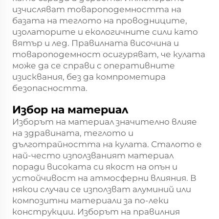
изчисляват товароподемността на
базата на теглото на проводниците,
изолаторите и екологичните сили като
вятър и лед. Правилната височина и
товароподемност осигуряват, че кулата
може да се справи с оперативните
изисквания, без да компрометира
безопасността.
Избор на материал
Изборът на материал значително влияе
на здравината, теглото и
дълготрайността на кулата. Сталото е
най-често използваният материал
поради високата си якост на опън и
устойчивост на атмосферни влияния. В
някои случаи се използват алуминий или
композитни материали за по-леки
конструкции. Изборът на правилния