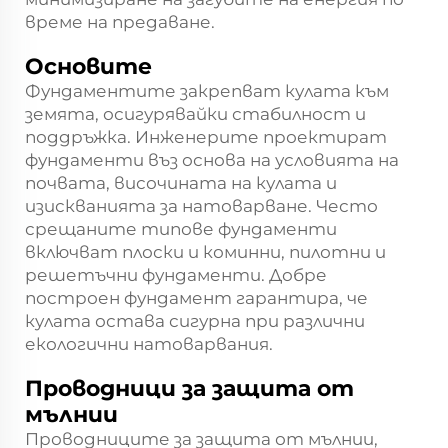
време на предаване.
Основите
Фундаментите закрепват кулата към
земята, осигурявайки стабилност и
поддръжка. Инженерите проектират
фундаменти въз основа на условията на
почвата, височината на кулата и
изискванията за натоварване. Често
срещаните типове фундаменти
включват плоски и коминни, пилотни и
решетъчни фундаменти. Добре
построен фундамент гарантира, че
кулата остава сигурна при различни
екологични натоварвания.
Проводници за защита от
мълнии
Проводниците за защита от мълнии,