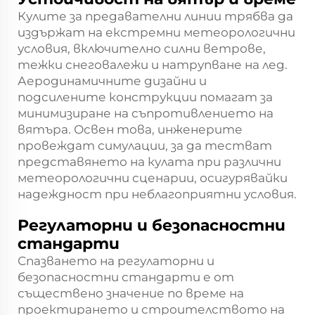
Кулите за предавателни линии трябва да
издържат на екстремни метеорологични
условия, включително силни ветрове,
тежки снеговалежи и натрупване на лед.
Аеродинамичните дизайни и
подсилените конструкции помагат за
минимизиране на съпротивлението на
вятъра. Освен това, инженерите
провеждат симулации, за да тестват
представянето на кулата при различни
метеорологични сценарии, осигурявайки
надеждност при неблагоприятни условия.
Регулаторни и безопасностни
стандарти
Спазването на регулаторни и
безопасностни стандарти е от
съществено значение по време на
проектирането и строителството на