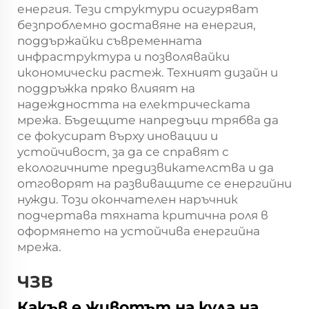
енергия. Тези структури осигуряват
безпроблемно доставяне на енергия,
поддържайки съвременната
инфраструктура и позволявайки
икономически растеж. Техният дизайн и
поддръжка пряко влияят на
надеждността на електрическата
мрежа. Бъдещите напредъци трябва да
се фокусират върху иновации и
устойчивост, за да се справят с
екологичните предизвикателства и да
отговорят на развиващите се енергийни
нужди. Този окончателен наръчник
подчертава тяхната критична роля в
оформянето на устойчива енергийна
мрежа.
ЧЗВ
Какъв е животът на кула на