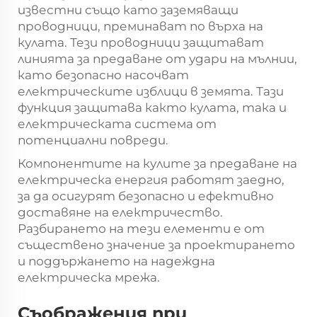
известни също като заземяващи
проводници, преминават по върха на
кулата. Тези проводници защитават
линията за предаване от удари на мълнии,
като безопасно насочват
електрическите изблици в земята. Тази
функция защитава както кулата, така и
електрическата система от
потенциални повреди.
Компонентите на кулите за предаване на
електрическа енергия работят заедно,
за да осигурят безопасно и ефективно
доставяне на електричество.
Разбирането на тези елементи е от
съществено значение за проектирането
и поддържането на надеждна
електрическа мрежа.
Съображения при