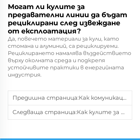
Могат ли кулите за
предавателни линии да бъдат
рециклирани след извеждане
от експлоатация?
Да, повечето материали за кули, като
стомана и алуминий, са рециклируеми.
Рециклирането намалява въздействието
върху околната среда и подкрепя
устойчивите практики в енергийната
индустрия.
Предишна страница:
Как комуникационните кули революционизират глобалните мрежи
Следваща страница:
Как кулите за пренос на електрическа енергия захранват съвременните градове