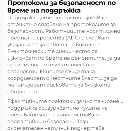
Протоколи за безопасност по
време на поддръжка
Поддържащите дейности изискват
стриктно спазване на протоколите за
безопасност. Работниците носят лични
предпазни средства (ЛПС) и следват
указанията за работа на височина.
Електрическите линии често се
изключват по време на ремонтите, за да
се елиминират електрическите
опасности. Екипите също така
координират с местните власти, за да
минимизират рисковете за близките
общности.
Ефективните практики за инсталиране и
поддръжка осигуряват, че кулите на
предавателните линии остават
оперативни и безопасни. Този
окончателен наръчник подчертава