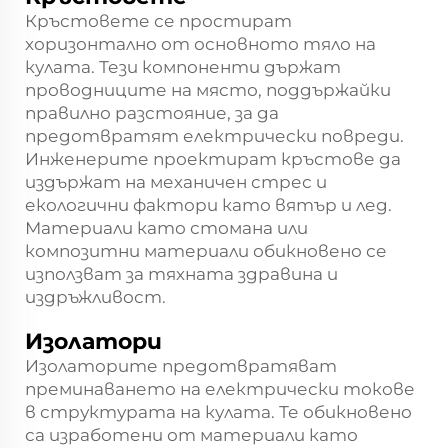
Кръстовете се простират
хоризонтално от основното тяло на
кулата. Тези компоненти държат
проводниците на място, поддържайки
правилно разстояние, за да
предотвратят електрически повреди.
Инженерите проектират кръстове да
издържат на механичен стрес и
екологични фактори като вятър и лед.
Материали като стомана или
композитни материали обикновено се
използват за тяхната здравина и
издръжливост.
Изолатори
Изолаторите предотвратяват
преминаването на електрически токове
в структурата на кулата. Те обикновено
са изработени от материали като