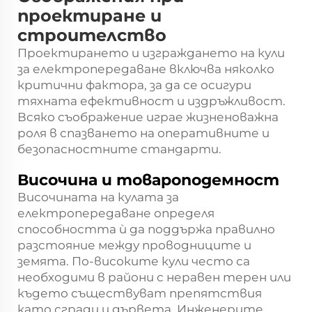
проектиране и
строителство
Проектирането и изграждането на кули
за електропередаване включва няколко
критични фактора, за да се осигури
тяхната ефективност и издръжливост.
Всяко съображение играе жизненоважна
роля в спазването на оперативните и
безопасностните стандарти.
Височина и товароподемност
Височината на кулата за
електропередаване определя
способността ѝ да поддържа правилно
разстояние между проводниците и
земята. По-високите кули често са
необходими в райони с неравен терен или
където съществуват препятствия
като сгради и дървета. Инженерите