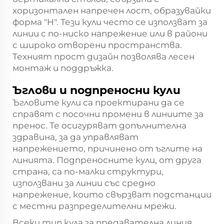
хоризонтален напречен лост, образувайки
форма "H". Тези кули често се използват за
линии с по-ниско напрежение или в райони
с широко отворени пространства.
Техният прост дизайн позволява лесен
монтаж и поддръжка.
Ъглови и подпреносни кули
Ъгловите кули са проектирани да се
справят с посочни промени в линиите за
пренос. Те осигуряват допълнителна
здравина, за да управляват
напрежението, причинено от ъглите на
линията. Подпреносните кули, от друга
страна, са по-малки структури,
използвани за линии със средно
напрежение, които свързват подстанции
с местни разпределителни мрежи.
Всеки тип кула за предавателна линия