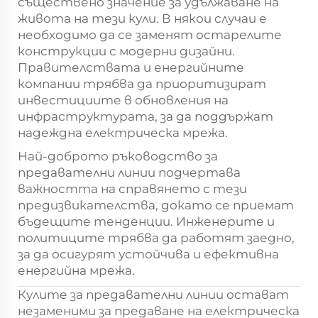
съществено значение за удължаване на
живота на тези кули. В някои случаи е
необходимо да се заменят остарелите
конструкции с модерни дизайни.
Правителствата и енергийните
компании трябва да приоритизират
инвестициите в обновления на
инфраструктурата, за да поддържат
надеждна електрическа мрежа.
Най-доброто ръководство за
предавателни линии подчертава
важността на справянето с тези
предизвикателства, докато се приемат
бъдещите тенденции. Инженерите и
политиците трябва да работят заедно,
за да осигурят устойчива и ефективна
енергийна мрежа.
Кулите за предавателни линии остават
незаменими за предаване на електрическа