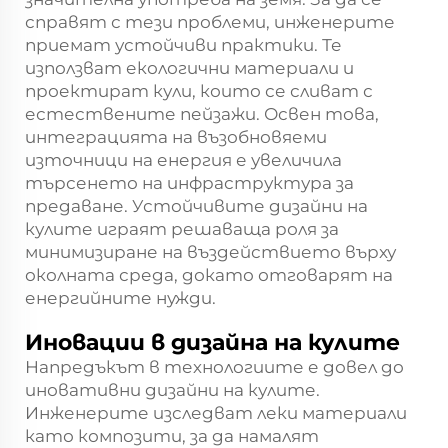
справят с тези проблеми, инженерите
приемат устойчиви практики. Те
използват екологични материали и
проектират кули, които се сливат с
естествените пейзажи. Освен това,
интеграцията на възобновяеми
източници на енергия е увеличила
търсенето на инфраструктура за
предаване. Устойчивите дизайни на
кулите играят решаваща роля за
минимизиране на въздействието върху
околната среда, докато отговарят на
енергийните нужди.
Иновации в дизайна на кулите
Напредъкът в технологиите е довел до
иновативни дизайни на кулите.
Инженерите изследват леки материали
като композити, за да намалят