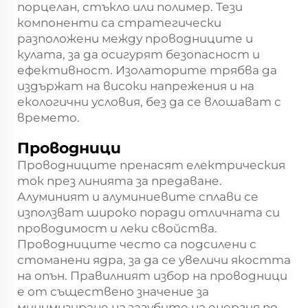
порцелан, стъкло или полимер. Тези
компоненти са стратегически
разположени между проводниците и
кулата, за да осигурят безопасност и
ефективност. Изолаторите трябва да
издържат на високи напрежения и на
екологични условия, без да се влошават с
времето.
Проводници
Проводниците пренасят електрическия
ток през линията за предаване.
Алуминият и алуминиевите сплави се
използват широко поради отличната си
проводимост и леки свойства.
Проводниците често са подсилени с
стоманени ядра, за да се увеличи якостта
на опън. Правилният избор на проводници
е от съществено значение за
минимизиране на загубите на енергия по