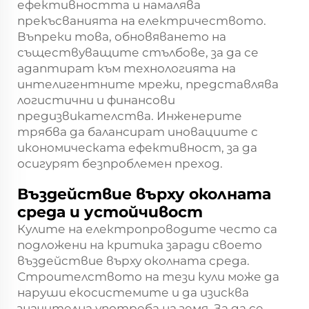
ефективността и намалява
прекъсванията на електричеството.
Въпреки това, обновяването на
съществуващите стълбове, за да се
адаптират към технологията на
интелигентните мрежи, представлява
логистични и финансови
предизвикателства. Инженерите
трябва да балансират иновациите с
икономическата ефективност, за да
осигурят безпроблемен преход.
Въздействие върху околната
среда и устойчивост
Кулите на електропроводите често са
подложени на критика заради своето
въздействие върху околната среда.
Строителството на тези кули може да
наруши екосистемите и да изисква
значителна употреба на земя. За да се