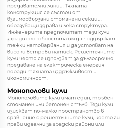
предавателни линии. Тяхната
конструкция се състои от
взаимосвързани стоманени секции,
образуващи здрава и лека структура.
Инженерите предпочитат тези кули
заради способността им да поддържат
тежки натоварвания и да устояват на
високи ветрови натиск. Решетъчните
кули често се използват за дългосрочно
предаване на електрическа енергия
поради тяхната издръжливост и
икономичност.
Монополови кули
Монополовите кули имат един, тръбен
стоманен или бетонен стълб. Тези кули
изискват по-малко пространство в
сравнение с решетъчните кули, което ги
прави идеални за градски райони или