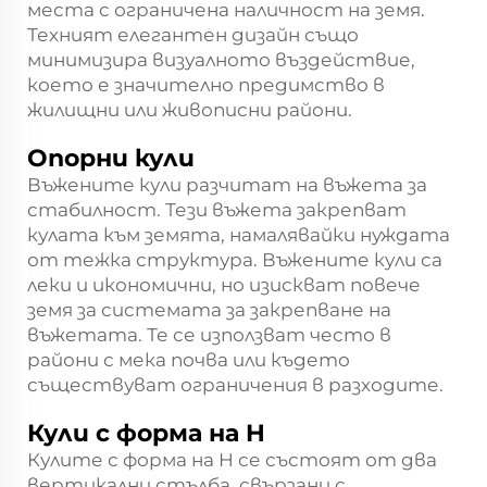
места с ограничена наличност на земя.
Техният елегантен дизайн също
минимизира визуалното въздействие,
което е значително предимство в
жилищни или живописни райони.
Опорни кули
Въжените кули разчитат на въжета за
стабилност. Тези въжета закрепват
кулата към земята, намалявайки нуждата
от тежка структура. Въжените кули са
леки и икономични, но изискват повече
земя за системата за закрепване на
въжетата. Те се използват често в
райони с мека почва или където
съществуват ограничения в разходите.
Кули с форма на H
Кулите с форма на H се състоят от два
вертикални стълба, свързани с