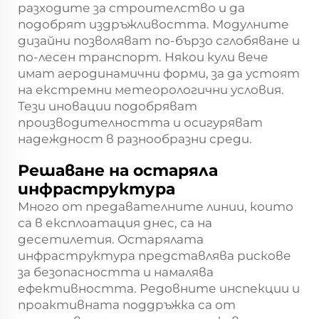
разходите за строителство и да
подобрят издръжливостта. Модулните
дизайни позволяват по-бързо сглобяване и
по-лесен транспорт. Някои кули вече
имат аеродинамични форми, за да устоят
на екстремни метеорологични условия.
Тези иновации подобряват
производителността и осигуряват
надеждност в разнообразни среди.
Решаване на остаряла
инфраструктура
Много от предавателните линии, които
са в експлоатация днес, са на
десетилетия. Остарялата
инфраструктура представлява рискове
за безопасността и намалява
ефективността. Редовните инспекции и
проактивната поддръжка са от