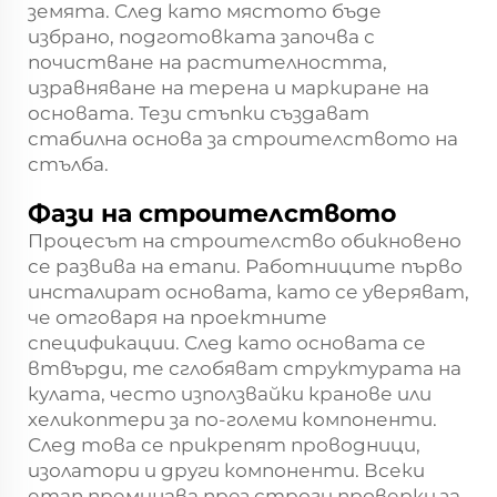
земята. След като мястото бъде
избрано, подготовката започва с
почистване на растителността,
изравняване на терена и маркиране на
основата. Тези стъпки създават
стабилна основа за строителството на
стълба.
Фази на строителството
Процесът на строителство обикновено
се развива на етапи. Работниците първо
инсталират основата, като се уверяват,
че отговаря на проектните
спецификации. След като основата се
втвърди, те сглобяват структурата на
кулата, често използвайки кранове или
хеликоптери за по-големи компоненти.
След това се прикрепят проводници,
изолатори и други компоненти. Всеки
етап преминава през строги проверки за