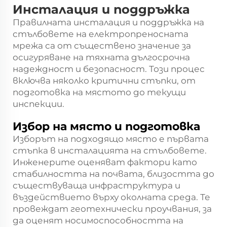
Инсталация и поддръжка
Правилната инсталация и поддръжка на
стълбовете на електропреносната
мрежа са от съществено значение за
осигуряване на тяхната дългосрочна
надеждност и безопасност. Този процес
включва няколко критични стъпки, от
подготовка на мястото до текущи
инспекции.
Избор на място и подготовка
Изборът на подходящо място е първата
стъпка в инсталацията на стълбовете.
Инженерите оценяват фактори като
стабилността на почвата, близостта до
съществуваща инфраструктура и
въздействието върху околната среда. Те
провеждат геотехнически проучвания, за
да оценят носимоспособността на