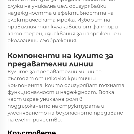
служи на уникална цел, осигурявайки
надеждността и ефективността на
електрическата мрежа. Изборът на
правилния тип кула зависи от фактори
като терен, изисквания за напрежение и
екологични съображения.
Компоненти на кулите за
предавателни линии
Кулите за предавателни линии се
състоят от няколко критични
компонента, които осигуряват тяхната
функционалност и надеждност. Всяка
част играе уникална роля в
поддържането на структурата и
улесняването на безопасното предаване
на електричество.
Кръстовете