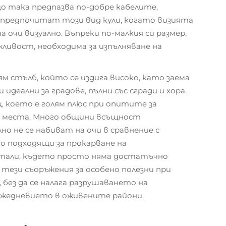
о така предпазва по-добре кабелите,
 предпочитат този вид кули, когато визията
а очи визуално. Въпреки по-малкия си размер,
ливост, необходима за изпълняване на
м стълб, който се издига високо, като заема
 идеални за градове, пълни със сгради и хора.
 което е голям плюс при опитите за
и места. Много общини всъщност
о не се набиват на очи в сравнение с
о подходящи за прокарване на
ртали, където просто няма достатъчно
тези съоръжения за особено полезни при
без да се налага разрушаването на
ежедневието в оживените райони.