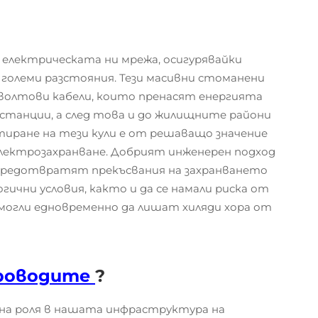
електрическата ни мрежа, осигурявайки
големи разстояния. Тези масивни стоманени
олтови кабели, които пренасят енергията
танции, а след това и до жилищните райони
иране на тези кули е от решаващо значение
електрозахранване. Добрият инженерен подход
 предотвратят прекъсвания на захранването
гични условия, както и да се намали риска от
 могли едновременно да лишат хиляди хора от
проводите
?
на роля в нашата инфраструктура на