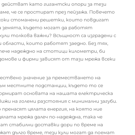
 действат като гигантски опори за тези
аме, че се простират през пейзажа. Повечето
соки стоманени решетки, които повдигат
а земята, където могат да работят
 кули толкова важни? Всъщност са изградени с
 области, които работят заедно. Без тях,
ече надеждно на стотици километри, би
домове и фирми зависят от тази мрежа всеки
ществено значение за преместването на
ъм местните подстанции, където то се
 формират основата на нашата електрическа
вижи на големи разстояния с минимални загуби.
 пренасят цялата енергия, на която ние
цялата мрежа далеч по-надеждна, така че
т стабилни доставки дори по време на
ржат дълго време, тези кули могат да поемат