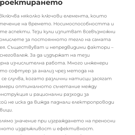
 проектирането
включва няколко ключови елемента, които
 течение на времето. Носимоспособността и
те аспекти. Тези кули изпитват всевъзможни
 Помислете за постоянното тегло на самата
 нея. Съществуват и непредвидими фактори –
снеговалеж. За да издържат на тези
рна изчислителна работа. Много инженери
то софтуер за анализ чрез метода на
 се случва, когато различни натисци засягат
 намери оптималното съчетание между
нструкция и рационални разходи за
й не иска да вижда паднали електропроводи
вици.
лямо значение при изграждането на преносни
яхното издръжливост и ефективност.