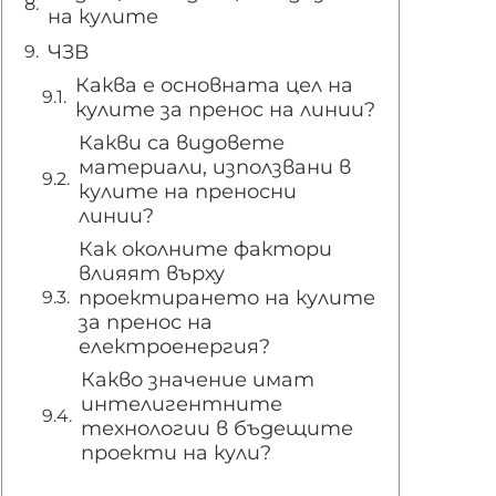
на кулите
ЧЗВ
Каква е основната цел на
кулите за пренос на линии?
Какви са видовете
материали, използвани в
кулите на преносни
линии?
Как околните фактори
влияят върху
проектирането на кулите
за пренос на
електроенергия?
Какво значение имат
интелигентните
технологии в бъдещите
проекти на кули?