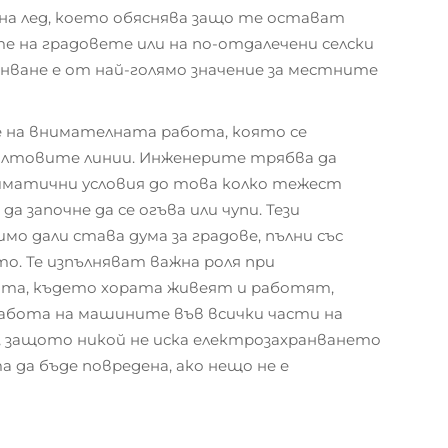
 на лед, което обяснява защо те остават
те на градовете или на по-отдалечени селски
ване е от най-голямо значение за местните
е на внимателната работа, която се
олтовите линии. Инженерите трябва да
иматични условия до това колко тежест
а започне да се огъва или чупи. Тези
мо дали става дума за градове, пълни със
то. Те изпълняват важна роля при
ата, където хората живеят и работят,
работа на машините във всички части на
, защото никой не иска електрозахранването
 да бъде повредена, ако нещо не е