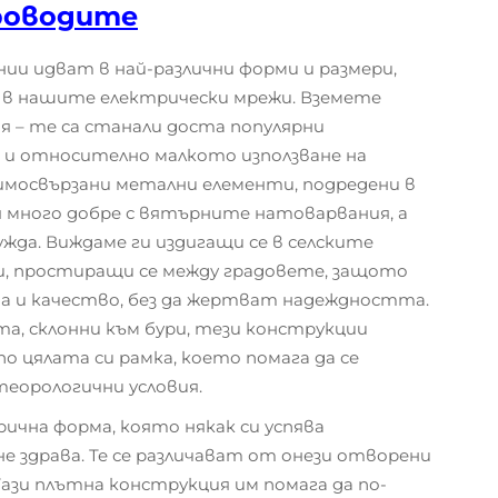
роводите
ии идват в най-различни форми и размери,
я в нашите електрически мрежи. Вземете
 – те са станали доста популярни
а и относително малкото използване на
имосвързани метални елементи, подредени в
 много добре с вятърните натоварвания, а
жда. Виждаме ги издигащи се в селските
и, простиращи се между градовете, защото
а и качество, без да жертват надеждността.
та, склонни към бури, тези конструкции
 цялата си рамка, което помага да се
еорологични условия.
рична форма, която някак си успява
не здрава. Те се различават от онези отворени
Тази плътна конструкция им помага да по-