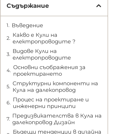
Съдържание
Въведение
Какво е Кули на
електропроводите ?
Видове Кули на
електропроводите
Основни съображения за
проектирането
Структурни компоненти на
Кула на далекопровод
Процес на проектиране и
инженерни принципи
Предизвикателства в Кула на
далекопровод Дизайн
Бъдещи тенденции в дизайна