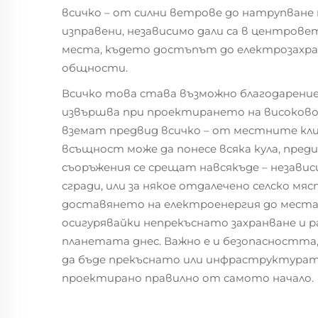
всичко – от силни ветрове до натрупване
изправени, независимо дали са в центрове
места, където достъпът до електрозахран
общности.
Всичко това става възможно благодарени
извършва при проектирането на високов
вземат предвид всичко – от местните кл
всъщност може да понесе всяка кула, преди д
съоръжения се срещат навсякъде – независи
сгради, или за някое отдалечено селско мяс
доставянето на електроенергия до мест
осигурявайки непрекъснато захранване и 
планетата днес. Важно е и безопасността
да бъде прекъснато или инфраструктурата
проектирано правилно от самото начало.