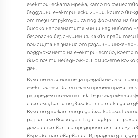
електрическата мрежа, като по същество
въздушни електрически линии, които вижд
от тези структури са под формата на ви
високо напрегнатите линии над нивото н
безопасно без смущения. Какво прави тези
помощта на знания от различни инженерни
поддържането на електричество, което т
било почти невъзможно. Помислете колко 
ден.
Кулите на линиите за предаване са от съ
електричество от електроцентралите к
разпределя по-нататък. Тези съоръжения
система, като позволяват на тока да се д
Кулите държат онези дебели кабели, които
разчитаме всеки ден. Тази подкрепа прави 
домакинствата и предприятията получава
върхови натоварвания. Изградени да издъ