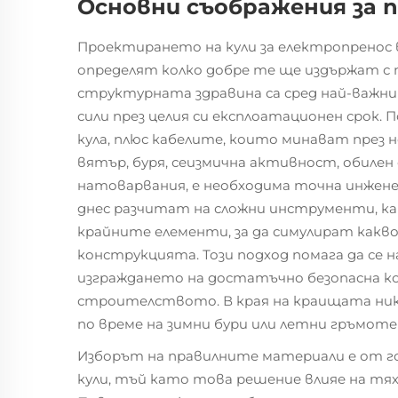
Основни съображения за
Проектирането на кули за електропренос 
определят колко добре те ще издържат с
структурната здравина са сред най-важни
сили през целия си експлоатационен срок.
кула, плюс кабелите, които минават през
вятър, буря, сеизмична активност, обилен 
натоварвания, е необходима точна инжене
днес разчитат на сложни инструменти, ка
крайните елементи, за да симулират какво
конструкцията. Този подход помага да се
изграждането на достатъчно безопасна ко
строителството. В края на краищата нико
по време на зимни бури или летни гръмоте
Изборът на правилните материали е от го
кули, тъй като това решение влияе на т