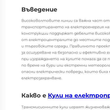
Въведение
Високоволтовите линии са важна част от 
транспортирането на електроенергия на 
конструкции поддържат дебелите високов
от електроцентралите до местните подс
и търговските сгради. Правилното проект
за осигуряване на безопасно и ефективно 
при изграждането на кулите помага да се
по време на бури или екстремни метеороло
опасни електрически повреди, които биха
електрозахранване.
Какво е
Кули на електро
Трансмисионните кули играят жизненоваж