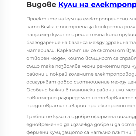
Видове
Кули на електроп
Проектите на кули за електропреносни лин
като всяка е построена за конкретна рол
например кулите с решетъчна конструкция
благодарение на баланса между здравинат
материали. Каркасът им се състои от вза
отворен модел, който всъщност се справя
също така позволява лесни ремонти при ну
райони и покрай големите електропровод
осигуряват добро съотношение между цен
Особено важни в планински райони или мес
равномерно разпределят натоварването по
предотвратят аварии при екстремни мет
Тръбните кули са с добре оформена цилинд
едновременно да изглежда добре и да оста
фермени кули, защото са напълно плътни. 