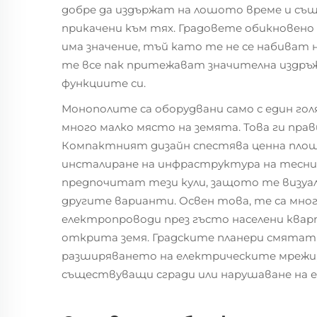
добре да издържат на лошото време и същ
прикачени към тях. Градовете обикновено
има значение, тъй като те не се набиват н
те все пак притежават значителна издръж
функциите си.
Монополите са оборудвани само с един голя
много малко място на земята. Това ги прави
Компактният дизайн спестява ценна площ,
инсталиране на инфраструктура на тесн
предпочитат тези кули, защото те визуалн
другите варианти. Освен това, те са мног
електропроводи през гъсто населени ква
открита земя. Градските планери смятат 
разширяването на електрическите мрежи, 
съществуващи сгради или нарушаване на 