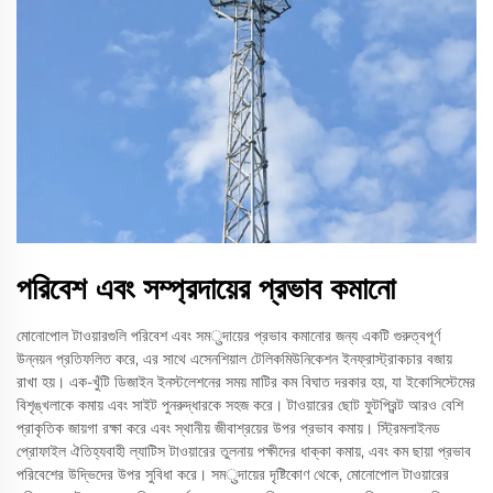
পরিবেশ এবং সম্প্রদায়ের প্রভাব কমানো
মোনোপোল টাওয়ারগুলি পরিবেশ এবং সমुদায়ের প্রভাব কমানোর জন্য একটি গুরুত্বপূর্ণ
উন্নয়ন প্রতিফলিত করে, এর সাথে এসেনশিয়াল টেলিকমিউনিকেশন ইনফ্রাস্ট্রাকচার বজায়
রাখা হয়। এক-খুঁটি ডিজাইন ইনস্টলেশনের সময় মাটির কম বিঘাত দরকার হয়, যা ইকোসিস্টেমের
বিশৃঙ্খলাকে কমায় এবং সাইট পুনরুদ্ধারকে সহজ করে। টাওয়ারের ছোট ফুটপ্রিন্ট আরও বেশি
প্রাকৃতিক জায়গা রক্ষা করে এবং স্থানীয় জীবাশ্রয়ের উপর প্রভাব কমায়। স্ট্রিমলাইনড
প্রোফাইল ঐতিহ্যবাহী ল্যাটিস টাওয়ারের তুলনায় পক্ষীদের ধাক্কা কমায়, এবং কম ছায়া প্রভাব
পরিবেশের উদ্ভিদের উপর সুবিধা করে। সমुদায়ের দৃষ্টিকোণ থেকে, মোনোপোল টাওয়ারের