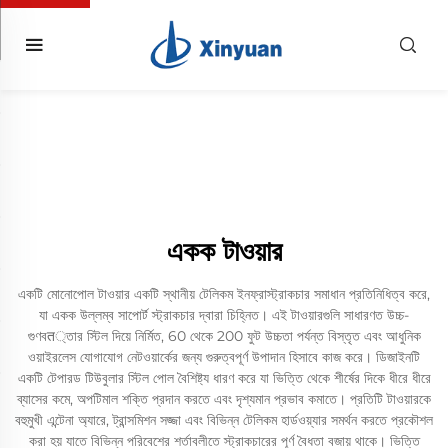
একক টাওয়ার
একটি মোনোপোল টাওয়ার একটি স্থানীয় টেলিকম ইনফ্রাস্ট্রাকচার সমাধান প্রতিনিধিত্ব করে,
যা একক উল্লম্ব সাপোর্ট স্ট্রাকচার দ্বারা চিহ্নিত। এই টাওয়ারগুলি সাধারণত উচ্চ-
গুণবत্তার স্টিল দিয়ে নির্মিত, 60 থেকে 200 ফুট উচ্চতা পর্যন্ত বিস্তৃত এবং আধুনিক
ওয়াইরলেস যোগাযোগ নেটওয়ার্কের জন্য গুরুত্বপূর্ণ উপাদান হিসাবে কাজ করে। ডিজাইনটি
একটি টেপারড টিউবুলার স্টিল পোল বৈশিষ্ট্য ধারণ করে যা ভিত্তি থেকে শীর্ষের দিকে ধীরে ধীরে
ব্যাসের কমে, অপটিমাল শক্তি প্রদান করতে এবং দৃশ্যমান প্রভাব কমাতে। প্রতিটি টাওয়ারকে
বহুমুখী এন্টেনা অ্যারে, ট্রান্সমিশন সজ্জা এবং বিভিন্ন টেলিকম হার্ডওয়্যার সমর্থন করতে প্রকৌশল
করা হয় যাতে বিভিন্ন পরিবেশের শর্তাবলীতে স্ট্রাকচারের পূর্ণ বৈধতা বজায় থাকে। ভিত্তি