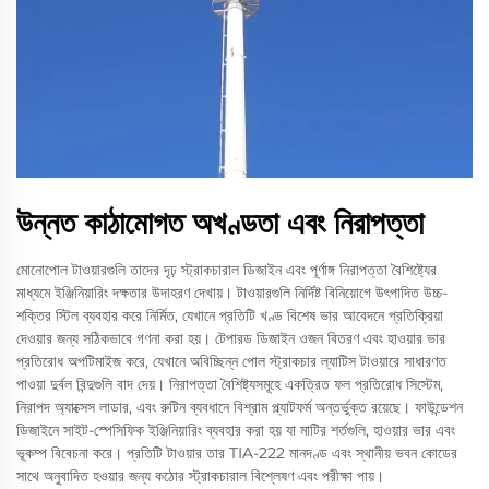
উন্নত কাঠামোগত অখণ্ডতা এবং নিরাপত্তা
মোনোপোল টাওয়ারগুলি তাদের দৃঢ় স্ট্রাকচারাল ডিজাইন এবং পূর্ণাঙ্গ নিরাপত্তা বৈশিষ্ট্যের
মাধ্যমে ইঞ্জিনিয়ারিং দক্ষতার উদাহরণ দেখায়। টাওয়ারগুলি নির্দিষ্ট বিনিয়োগে উৎপাদিত উচ্চ-
শক্তির স্টিল ব্যবহার করে নির্মিত, যেখানে প্রতিটি খণ্ড বিশেষ ভার আবেদনে প্রতিক্রিয়া
দেওয়ার জন্য সঠিকভাবে গণনা করা হয়। টেপারড ডিজাইন ওজন বিতরণ এবং হাওয়ার ভার
প্রতিরোধ অপটিমাইজ করে, যেখানে অবিচ্ছিন্ন পোল স্ট্রাকচার ল্যাটিস টাওয়ারে সাধারণত
পাওয়া দুর্বল বিন্দুগুলি বাদ দেয়। নিরাপত্তা বৈশিষ্ট্যসমূহে একত্রিত ফল প্রতিরোধ সিস্টেম,
নিরাপদ অ্যাক্সেস লাডার, এবং রুটিন ব্যবধানে বিশ্রাম প্ল্যাটফর্ম অন্তর্ভুক্ত রয়েছে। ফাউন্ডেশন
ডিজাইনে সাইট-স্পেসিফিক ইঞ্জিনিয়ারিং ব্যবহার করা হয় যা মাটির শর্তগুলি, হাওয়ার ভার এবং
ভূকম্প বিবেচনা করে। প্রতিটি টাওয়ার তার TIA-222 মানদণ্ড এবং স্থানীয় ভবন কোডের
সাথে অনুবাদিত হওয়ার জন্য কঠোর স্ট্রাকচারাল বিশ্লেষণ এবং পরীক্ষা পায়।