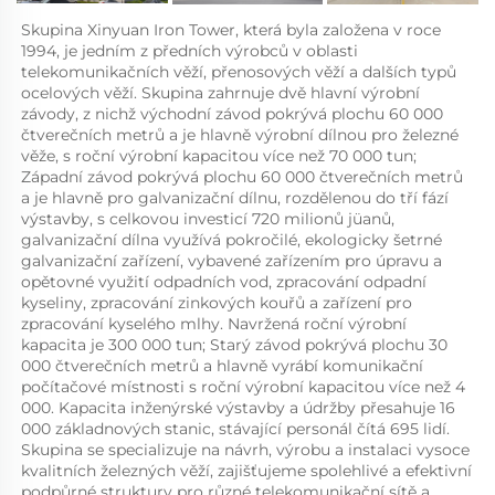
Skupina Xinyuan Iron Tower, která byla založena v roce 
1994, je jedním z předních výrobců v oblasti 
telekomunikačních věží, přenosových věží a dalších typů 
ocelových věží. Skupina zahrnuje dvě hlavní výrobní 
závody, z nichž východní závod pokrývá plochu 60 000 
čtverečních metrů a je hlavně výrobní dílnou pro železné 
věže, s roční výrobní kapacitou více než 70 000 tun; 
Západní závod pokrývá plochu 60 000 čtverečních metrů 
a je hlavně pro galvanizační dílnu, rozdělenou do tří fází 
výstavby, s celkovou investicí 720 milionů jüanů, 
galvanizační dílna využívá pokročilé, ekologicky šetrné 
galvanizační zařízení, vybavené zařízením pro úpravu a 
opětovné využití odpadních vod, zpracování odpadní 
kyseliny, zpracování zinkových kouřů a zařízení pro 
zpracování kyselého mlhy. Navržená roční výrobní 
kapacita je 300 000 tun; Starý závod pokrývá plochu 30 
000 čtverečních metrů a hlavně vyrábí komunikační 
počítačové místnosti s roční výrobní kapacitou více než 4 
000. Kapacita inženýrské výstavby a údržby přesahuje 16 
000 základnových stanic, stávající personál čítá 695 lidí. 
Skupina se specializuje na návrh, výrobu a instalaci vysoce 
kvalitních železných věží, zajišťujeme spolehlivé a efektivní 
podpůrné struktury pro různé telekomunikační sítě a 