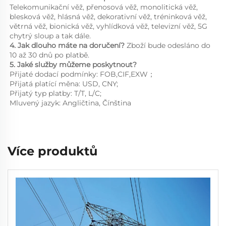
Telekomunikační věž, přenosová věž, monolitická věž, 
blesková věž, hlásná věž, dekorativní věž, tréninková věž, 
větrná věž, bionická věž, vyhlídková věž, televizní věž, 5G 
chytrý sloup a tak dále. 
4. 
Jak dlouho máte na doručení? 
Zboží bude odesláno do 
10 až 30 dnů po platbě. 
5. Jaké služby můžeme poskytnout?   
Přijaté dodací podmínky: FOB,CIF,EXW；   
Přijatá platící měna: USD, CNY; 
Přijatý typ platby: T/T, L/C;   
Mluvený jazyk: Angličtina, Čínština   
Více produktů