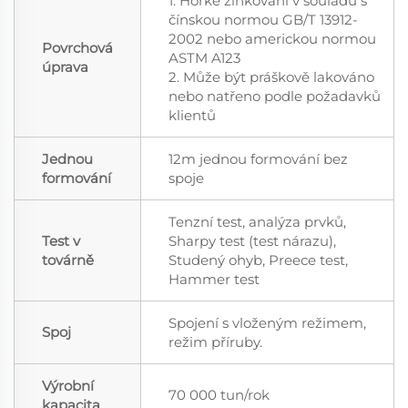
1. Horké zinkování v souladu s
čínskou normou GB/T 13912-
2002 nebo americkou normou
Povrchová
ASTM A123
úprava
2. Může být práškově lakováno
nebo natřeno podle požadavků
klientů
Jednou
12m jednou formování bez
formování
spoje
Tenzní test, analýza prvků,
Test v
Sharpy test (test nárazu),
továrně
Studený ohyb, Preece test,
Hammer test
Spojení s vloženým režimem,
Spoj
režim příruby.
Výrobní
70 000 tun/rok
kapacita