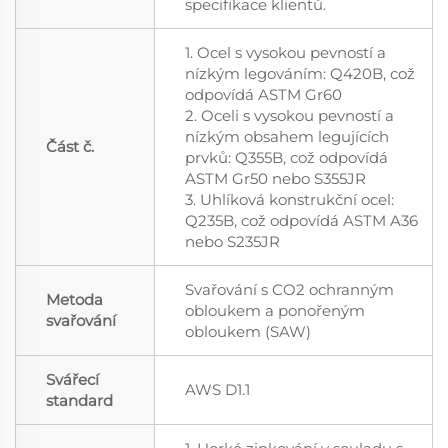
specifikace klientů.
1. Ocel s vysokou pevností a
nízkým legováním: Q420B, což
odpovídá ASTM Gr60
2. Oceli s vysokou pevností a
nízkým obsahem legujících
Část č.
prvků: Q355B, což odpovídá
ASTM Gr50 nebo S355JR
3. Uhlíková konstrukční ocel:
Q235B, což odpovídá ASTM A36
nebo S235JR
Svařování s CO2 ochranným
Metoda
obloukem a ponořeným
svařování
obloukem (SAW)
Svářecí
AWS D1.1
standard