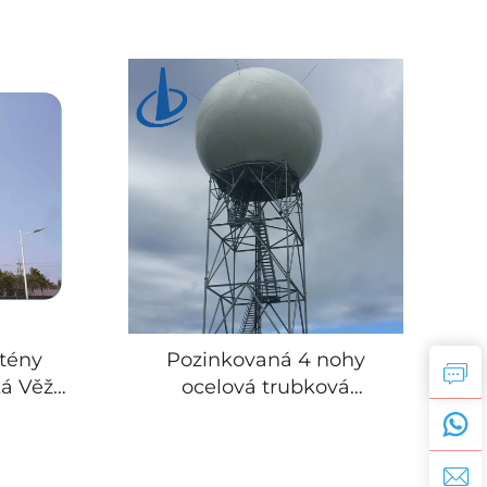
tény
Pozinkovaná 4 nohy
ká Věž
ocelová trubková
 Ocelová
meteorologická radarová
ová
věž samonosná ocelová
ková Věž
mřížková