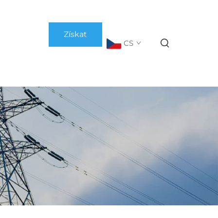
Získat
CS
nabídku