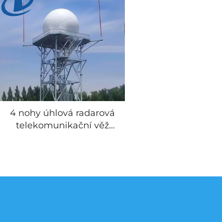
Přátelská K L
Mřížová Kons
4 nohy úhlová radarová
telekomunikační věž
horko pozinkovaná
ocelová mřížková
radarová věž