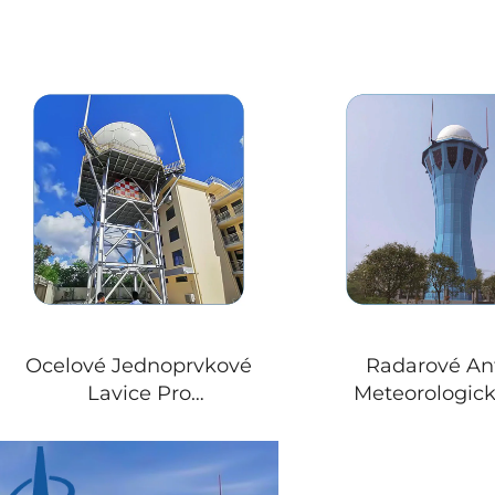
Ocelové Jednoprvkové
Radarové An
Lavice Pro
Meteorologic
Telekomunikace
Radarové Lavice
Meteorologická Věž S
Jednoprvk
Radarovými Anténami
Ekologická Užit