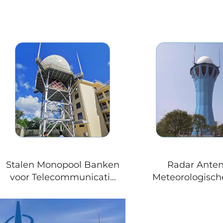
Stalen Monopool Banken
Radar Ante
voor Telecommunicatie
Meteorologisch
Meteorologische Toern
radar Banken 
met Radar Antennes
Monopoo
Milieuvriende