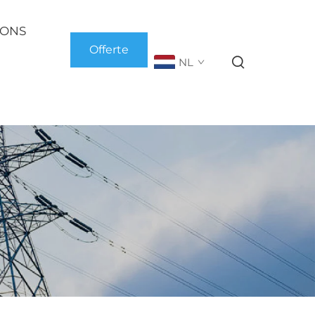
 ONS
Offerte
NL
aanvragen