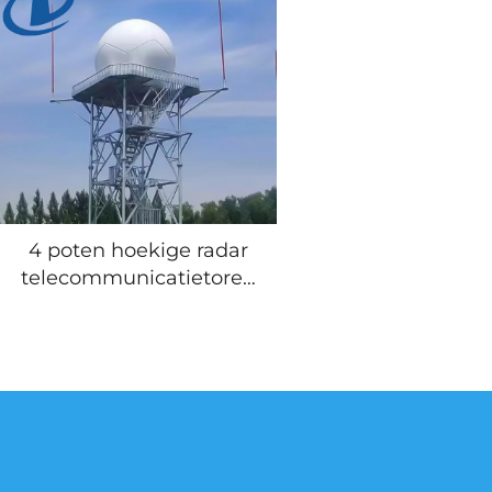
Netmas
Klimvriendel
Gestructure
Construct
4 poten hoekige radar
telecommunicatietoren
warmgedipte
galvaniserende stalen
lattice radar toren