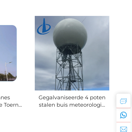
nnes
Gegalvaniseerde 4 poten
e Toern
stalen buis meteorologie
Stalen
Radar toren
l
Zelfondersteunende
lijke
Stalen Lattice