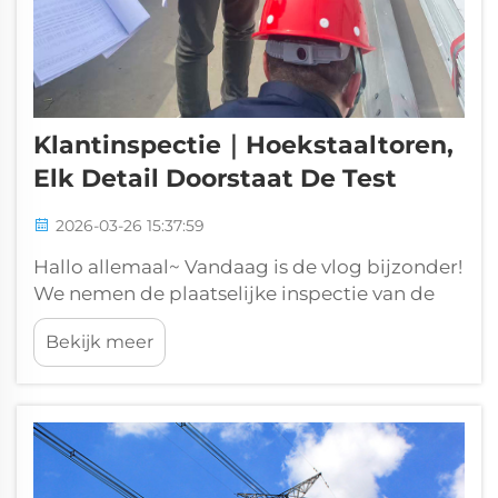
Klantinspectie｜Hoekstaaltoren,
Elk Detail Doorstaat De Test
2026-03-26 15:37:59
Hallo allemaal~ Vandaag is de vlog bijzonder!
We nemen de plaatselijke inspectie van de
klant op van onze drie kernproducten:
Bekijk meer
hoekstaaltoren, transmissietoren en
communicatietoren. Als professionele
fabrikant van stalen constructietorens...