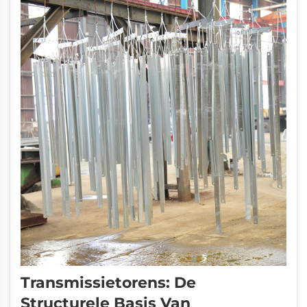
precisiesysteem dat bestaat uit de
hoofdtorenbo...
Transmissietorens: De
Structurele Basis Van