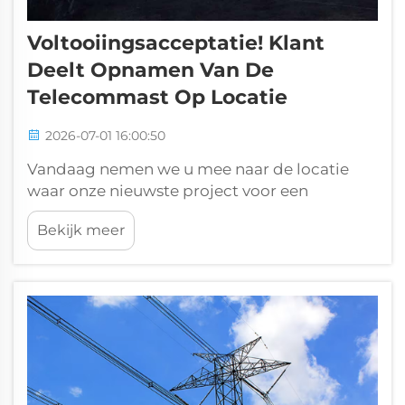
Voltooiingsacceptatie! Klant
Deelt Opnamen Van De
Telecommast Op Locatie
2026-07-01 16:00:50
Vandaag nemen we u mee naar de locatie
waar onze nieuwste project voor een
roostervormige hoekstaaltelecomtoren is
Bekijk meer
voltooid en geaccepteerd, met echte
opnamen ter plaatse die door onze klant zijn
gedeeld. Echte opnamen ter plaatse zijn het
meest authentieke bewijs van
productkwaliteit en de degelijke fo...