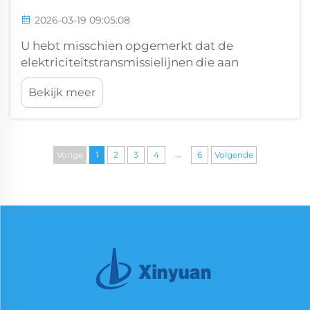
2026-03-19 09:05:08
U hebt misschien opgemerkt dat de
elektriciteitstransmissielijnen die aan
elektriciteitspalen hangen, los zijn. U heeft
Bekijk meer
zich wellicht afgevraagd: waarom zijn de
lijnen niet strak bevestigd aan de palen?
Laten we ontdekken waarom
elektriciteitslijnen los hangen aan
...
Vorige
1
2
3
4
6
Volgende
elektriciteitspalen en waarom ze
doorhangen...