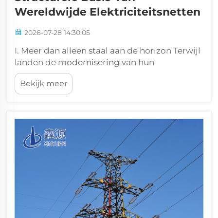
Wereldwijde Elektriciteitsnetten
2026-07-28 14:30:05
I. Meer dan alleen staal aan de horizon Terwijl
landen de modernisering van hun
elektriciteitsnetten en de integratie van
Bekijk meer
hernieuwbare energie versnellen, worden
transmissietorens — de fysieke ruggengraat
van hoogspanningslijnen — onderworpen
aan ongekende technische controle. Van
hoogspanning...