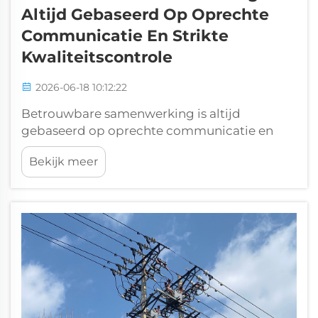
Altijd Gebaseerd Op Oprechte
Communicatie En Strikte
Kwaliteitscontrole
2026-06-18 10:12:22
Betrouwbare samenwerking is altijd
gebaseerd op oprechte communicatie en
strikte kwaliteitscontrole. Vandaag
Bekijk meer
verwelkomen we onze buitenlandse klant van
harte bij een bezoek aan onze fabriek voor
een inspectie ter plaatse van de bestellingen
van API 5L Grade B pijpleidingstaal. De klant
reisde een lange...