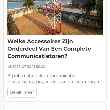
Welke Accessoires Zijn
Onderdeel Van Een Complete
Communicatietoren?
2026-07-30 15:52:02
Bij internationale communicatie-
infrastructuurprojecten is een telecomtoren
veel meer dan een zelfstandige stalen
Bekijk meer
constructie. Een volledig functionele
communicatietoren die jarenlang
betrouwbare dienstverlening biedt, is een