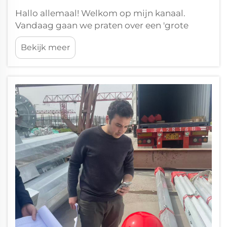
Hallo allemaal! Welkom op mijn kanaal.
Vandaag gaan we praten over een 'grote
jongen' die om ons heen is, maar zelden
Bekijk meer
diepgaand wordt begrepen — de
enkelvoudige pijlermast. Of het nu een 5G-
basisstation in de stad is of
elektriciteitsvoorzieningsinstallaties langs
snelwegen...