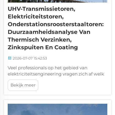
UHV-Transmissietoren,
Elektriciteitstoren,
Onderstationsroosterstaaltoren:
Duurzaamheidsanalyse Van
Thermisch Verzinken,
Zinkspuiten En Coating
2026-07-07 15:42:53
Veel professionals op het gebied van
elektriciteitsengineering vragen zich af welk
oppervlaktebehandelingsproces het meest
Bekijk meer
duurzaam is voor UHV-netfaciliteiten,
waaronder transmissietorens,
elektriciteitstorens en
onderstationsondersteunende
roosterstorens. De drie gangbare