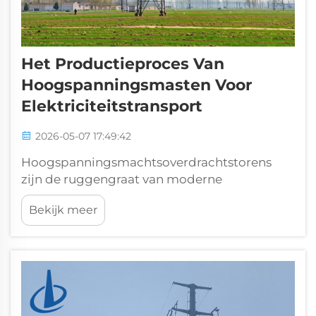
Het Productieproces Van
Hoogspanningsmasten Voor
Elektriciteitstransport
2026-05-07 17:49:42
Hoogspanningsmachtsoverdrachtstorens
zijn de ruggengraat van moderne
elektriciteitsnetten en zijn verantwoordelijk
Bekijk meer
voor het transporteren van elektriciteit van
elektriciteitscentrales naar steden,
industrieterreinen en afgelegen gebieden.
Hun veilige en stabiele werking is afhankelijk
van strenge productie-...