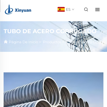
ES
TUBO DE ACERO CORRUGADO
Página De Inicio
>
Productos
>
Tubo de Acero Ondulado