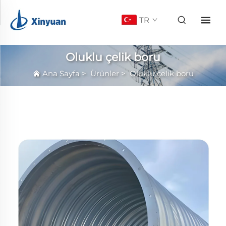
TR
Oluklu çelik boru
Ana Sayfa
>
Ürünler
>
Oluklu çelik boru