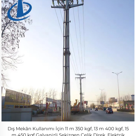
Dış Mekân Kullanımı İçin 11 m 350 kgf, 13 m 400 kgf, 15
m 450 kgf Galvanizli Sekizgen Çelik Direk, Elektrik