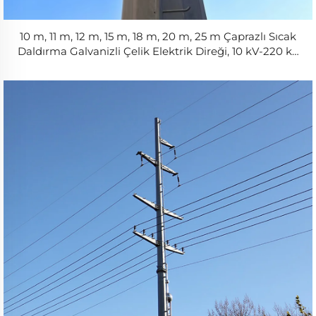
10 m, 11 m, 12 m, 15 m, 18 m, 20 m, 25 m Çaprazlı Sıcak
Daldırma Galvanizli Çelik Elektrik Direği, 10 kV-220 kV
Şebeke Direği