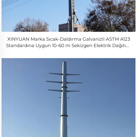
XINYUAN Marka Sıcak-Daldırma Galvanizli ASTM A123
Standardına Uygun 10-60 m Sekizgen Elektrik Dağıtım
Çelik Direği, Q235/Q355 Malzemesi, ISO9001 Sertifikalı,
50 Yıl Dayanıklılık