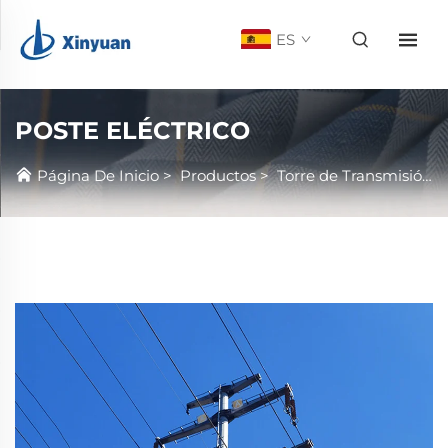
ES
POSTE ELÉCTRICO
Página De Inicio
>
Productos
>
Torre de Transmisión Eléctrica