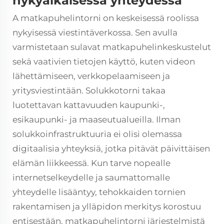
nykyaikaisessa yhteydessä
A
matkapuhelintorni
on keskeisessä roolissa
nykyisessä viestintäverkossa. Sen avulla
varmistetaan sulavat matkapuhelinkeskustelut
sekä vaativien tietojen käyttö, kuten videon
lähettämiseen, verkkopelaamiseen ja
yritysviestintään. Solukkotorni takaa
luotettavan kattavuuden kaupunki-,
esikaupunki- ja maaseutualueilla. Ilman
solukkoinfrastruktuuria ei olisi olemassa
digitaalisia yhteyksiä, jotka pitävät päivittäisen
elämän liikkeessä. Kun tarve nopealle
internetselkeydelle ja saumattomalle
yhteydelle lisääntyy, tehokkaiden tornien
rakentamisen ja ylläpidon merkitys korostuu
entisestään.
matkapuhelintorni
järjestelmistä