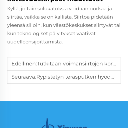
Kyllä, joitain solukatoksia voidaan purkaa ja
siirtää, vaikka se on kallista. Siirtoa pidetään
yleensä silloin, kun väestökeskukset siirtyvät tai
kun teknologiset päivitykset vaativat
uudelleensijoittamista.
Edellinen:
Tutkitaan voimansiirtojen korroosionkestävyyttä rannikko- ja vuoristoalueilla
Seuraava:
Rypistetyn teräsputken hyödyt rakentamisessa