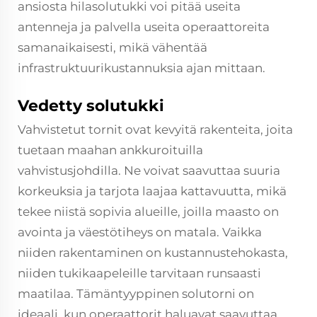
ansiosta hilasolutukki voi pitää useita
antenneja ja palvella useita operaattoreita
samanaikaisesti, mikä vähentää
infrastruktuurikustannuksia ajan mittaan.
Vedetty solutukki
Vahvistetut tornit ovat kevyitä rakenteita, joita
tuetaan maahan ankkuroituilla
vahvistusjohdilla. Ne voivat saavuttaa suuria
korkeuksia ja tarjota laajaa kattavuutta, mikä
tekee niistä sopivia alueille, joilla maasto on
avointa ja väestötiheys on matala. Vaikka
niiden rakentaminen on kustannustehokasta,
niiden tukikaapeleille tarvitaan runsaasti
maatilaa. Tämäntyyppinen solutorni on
ideaali, kun operaattorit haluavat saavuttaa