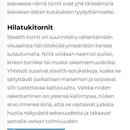
kasvaessa nämä tornit ovat yhä tärkeämpiä
kasvavan datan kulutuksen tyydyttämiseksi.
Hilatukitornit
Stealth-tornit on suunniteltu vähentämään
visuaalista häiriötekijää ympäristön kanssa
sulautumalla. Niitä voidaan naamioi puiksi,
kirkon torniksi tai muiksi rakennemuodoiksi.
Yhteisöt suosivat stealth-solukatkoja, koska ne
säilyttävät paikallisen maiseman ja tarjoavat
silti luotettavaa kattavuutta. Vaikka niiden
rakentaminen on yleensä kalliimpaa, niiden
arvo ilmenee siinä, että ne vastaavat julkisia
huolia näkyvästä sekavuudesta ja takaavat
samalla verkon toimivuuden.