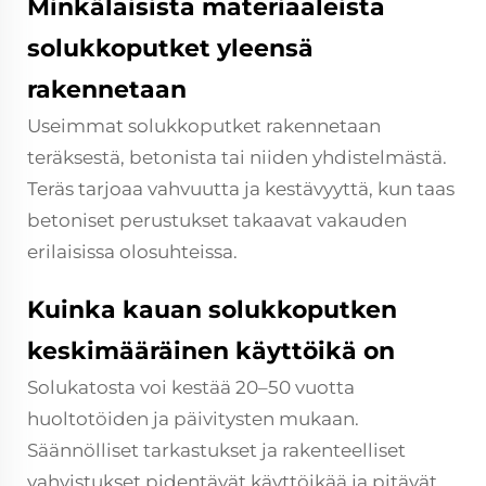
Minkälaisista materiaaleista
solukkoputket yleensä
rakennetaan
Useimmat solukkoputket rakennetaan
teräksestä, betonista tai niiden yhdistelmästä.
Teräs tarjoaa vahvuutta ja kestävyyttä, kun taas
betoniset perustukset takaavat vakauden
erilaisissa olosuhteissa.
Kuinka kauan solukkoputken
keskimääräinen käyttöikä on
Solukatosta voi kestää 20–50 vuotta
huoltotöiden ja päivitysten mukaan.
Säännölliset tarkastukset ja rakenteelliset
vahvistukset pidentävät käyttöikää ja pitävät