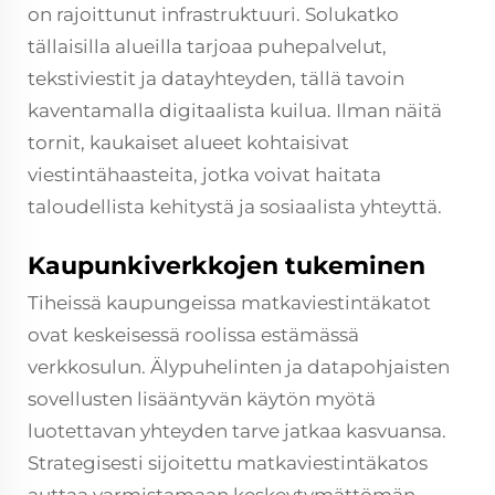
on rajoittunut infrastruktuuri. Solukatko
tällaisilla alueilla tarjoaa puhepalvelut,
tekstiviestit ja datayhteyden, tällä tavoin
kaventamalla digitaalista kuilua. Ilman näitä
tornit, kaukaiset alueet kohtaisivat
viestintähaasteita, jotka voivat haitata
taloudellista kehitystä ja sosiaalista yhteyttä.
Kaupunkiverkkojen tukeminen
Tiheissä kaupungeissa matkaviestintäkatot
ovat keskeisessä roolissa estämässä
verkkosulun. Älypuhelinten ja datapohjaisten
sovellusten lisääntyvän käytön myötä
luotettavan yhteyden tarve jatkaa kasvuansa.
Strategisesti sijoitettu matkaviestintäkatos