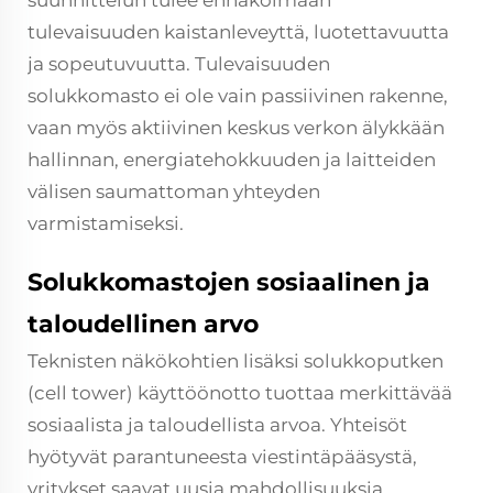
suunnittelun tulee ennakoimaan
tulevaisuuden kaistanleveyttä, luotettavuutta
ja sopeutuvuutta. Tulevaisuuden
solukkomasto ei ole vain passiivinen rakenne,
vaan myös aktiivinen keskus verkon älykkään
hallinnan, energiatehokkuuden ja laitteiden
välisen saumattoman yhteyden
varmistamiseksi.
Solukkomastojen sosiaalinen ja
taloudellinen arvo
Teknisten näkökohtien lisäksi solukkoputken
(cell tower) käyttöönotto tuottaa merkittävää
sosiaalista ja taloudellista arvoa. Yhteisöt
hyötyvät parantuneesta viestintäpääsystä,
yritykset saavat uusia mahdollisuuksia