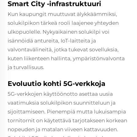
Smart City -infrastruktuuri
Kun kaupungit muuttuvat älykkäämmiksi,
solukilpikon tärkeä rooli laajenee yhteyden
ulkopuolelle. Nykyaikainen solukilpi voi
isännöidä antureita, IoT-laitteita ja
valvontavälineitä, jotka tukevat sovelluksia,
kuten liikenteen hallinta, ympäristönvalvonta
ja turvallisuus.
Evoluutio kohti 5G-verkkoja
5G-verkkojen käyttöönotto asettaa uusia
vaatimuksia solukilpikon suunnitteluun ja
sijoittamiseen. Pienempiä mutta lukuisampia
tornitornit on käytettävä tarjotakseen korkean
nopeuden ja matalan viiveen kattavuuden.