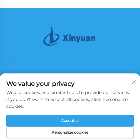
We value your privacy
We use cookies and similar tools to provide our services.
S'abonner
If you don't want to accept all cookies, click Personalize
cookies.
Droits d'auteur © 2025 China Xinyuan Iron Tower Group Co., Ltd. Tous
Accept all
droits réservés.
Politique de confidentialité
Personalize cookies