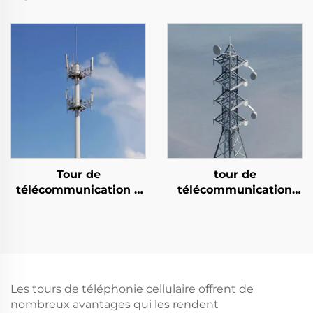
tension de 10 KV à 220
tube d'acier, tour de
KV à transmission
communication mono-
électrique en acier à
pôle
pôle unique
Tour de
tour de
télécommunication à
télécommunication
tubes en acier mono-
autoportante
pole personnalisés
personnalisée à 4
pieds de 15 à 60 m
Les tours de téléphonie cellulaire offrent de
nombreux avantages qui les rendent