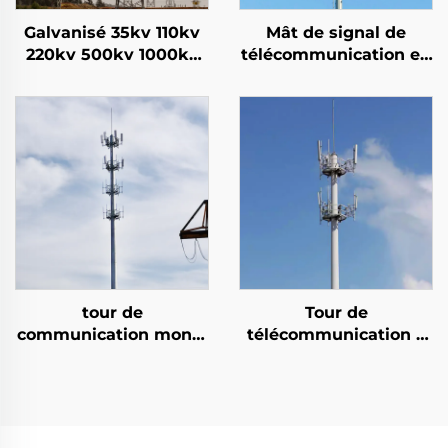
Galvanisé 35kv 110kv
Mât de signal de
220kv 500kv 1000kv
télécommunication en
Haute tension
tube d'acier, tour de
électrique réseau de
communication mono-
transmission de la
pôle
ligne de transmission
de la tour d'acier Prix
d'usine
tour de
Tour de
communication mono-
télécommunication à
pôle personnalisée de
tubes en acier mono-
haute qualité et stable
pole personnalisés
de 15 à 60 m Tour de
télécommunication