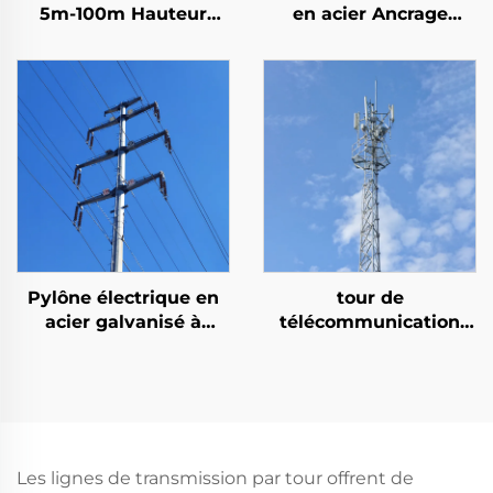
5m-100m Hauteur
en acier Ancrage
personnalisée
Boulons Tour en acier
Arrestateur électrique
et électronique Tour
de puissance
Pylône électrique en
tour de
acier galvanisé à
télécommunication
chaud
tubulaire à 3 jambes
15M 20M 25M 30M 35M
40M 45M 50M tour
tubulaire autoportante
Les lignes de transmission par tour offrent de