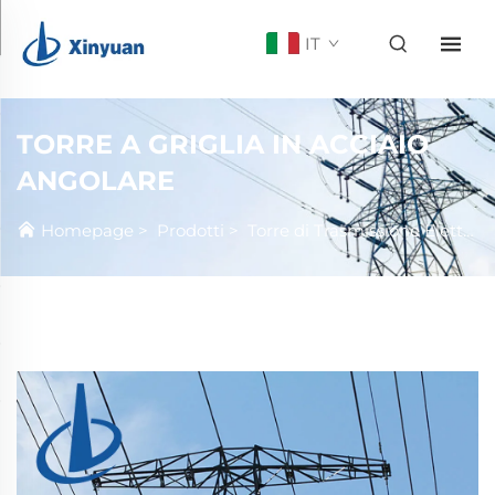
IT
TORRE A GRIGLIA IN ACCIAIO
ANGOLARE
Homepage
>
Prodotti
>
Torre di Trasmissione Elettrica