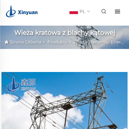
PL
Wieża kratowa z blachy kątowej
Strona Główna
>
Produkty
>
Wieża Transmisji Energetycznej