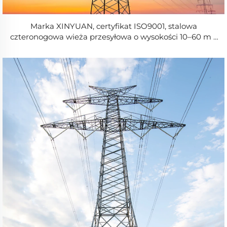
Marka XINYUAN, certyfikat ISO9001, stalowa
czteronogowa wieża przesyłowa o wysokości 10–60 m z
gorąco cynkowanej stali kątowej do linii 33 kV