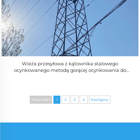
Wieża przesyłowa z kątownika stalowego
ocynkowanego metodą gorącej ocynkowania do
zewnętrznej sieci energetycznej
Poprzedni
1
2
3
4
Następny