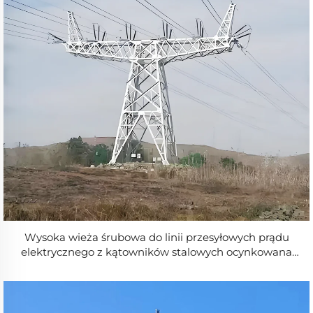
Wysoka wieża śrubowa do linii przesyłowych prądu
elektrycznego z kątowników stalowych ocynkowana
ogniowo zgodnie ze standardem ISO 1461, klasy
wytrzymałości Q355B/Q235B, wysokość 30–160 m,
napięcie 10 kV–110 kV