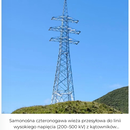
Samonośna czteronogawa wieża przesyłowa do linii
wysokiego napięcia (200–500 kV) z kątowników