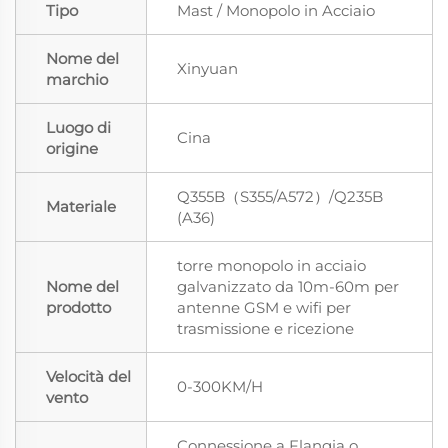
Tipo
Mast / Monopolo in Acciaio
Nome del
Xinyuan
marchio
Luogo di
Cina
origine
Q355B（S355/A572）/Q235B
Materiale
(A36)
torre monopolo in acciaio
Nome del
galvanizzato da 10m-60m per
prodotto
antenne GSM e wifi per
trasmissione e ricezione
Velocità del
0-300KM/H
vento
Connessione a Flangia o