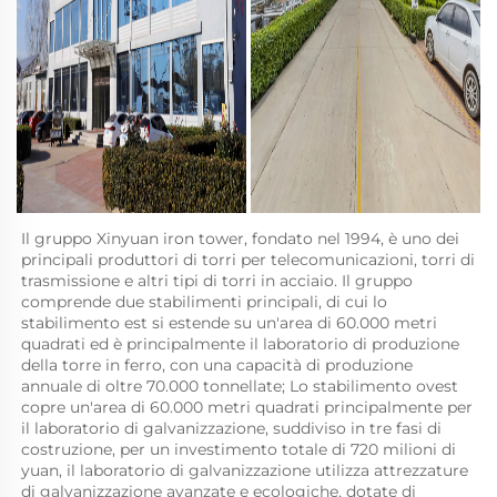
Il gruppo Xinyuan iron tower, fondato nel 1994, è uno dei 
principali produttori di torri per telecomunicazioni, torri di 
trasmissione e altri tipi di torri in acciaio. Il gruppo 
comprende due stabilimenti principali, di cui lo 
stabilimento est si estende su un'area di 60.000 metri 
quadrati ed è principalmente il laboratorio di produzione 
della torre in ferro, con una capacità di produzione 
annuale di oltre 70.000 tonnellate; Lo stabilimento ovest 
copre un'area di 60.000 metri quadrati principalmente per 
il laboratorio di galvanizzazione, suddiviso in tre fasi di 
costruzione, per un investimento totale di 720 milioni di 
yuan, il laboratorio di galvanizzazione utilizza attrezzature 
di galvanizzazione avanzate e ecologiche, dotate di 