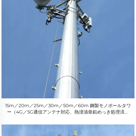
15m／20m／25m／30m／50m／60m 鋼製モノポールタワ
ー（4G／5G通信アンテナ対応、熱浸漬亜鉛めっき処理済み
通信マスト）