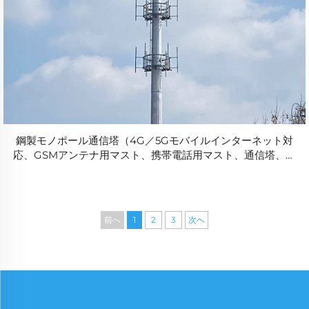
鋼製モノポール通信塔（4G／5Gモバイルインターネット対
応、GSMアンテナ用マスト、携帯電話用マスト、通信塔、鋼
製タワー）
前へ
1
2
3
次へ