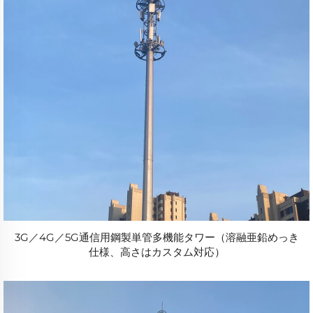
3G／4G／5G通信用鋼製単管多機能タワー（溶融亜鉛めっき
仕様、高さはカスタム対応）