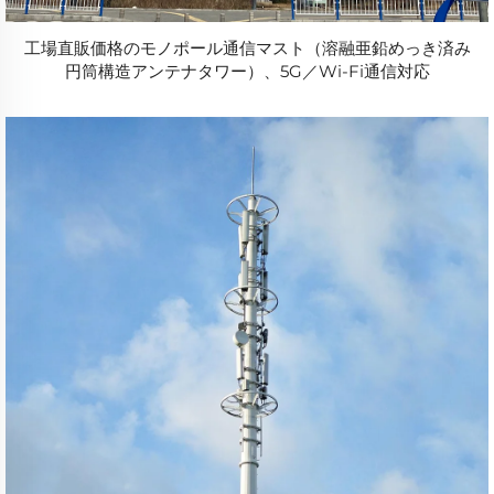
工場直販価格のモノポール通信マスト（溶融亜鉛めっき済み
円筒構造アンテナタワー）、5G／Wi-Fi通信対応