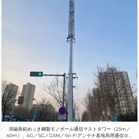
溶融亜鉛めっき鋼製モノポール通信マストタワー（25m／
40m）、4G／5G／GSM／Wi-Fiアンテナ基地局用通信タワ