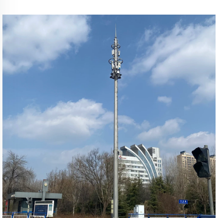
ー（円筒構造）