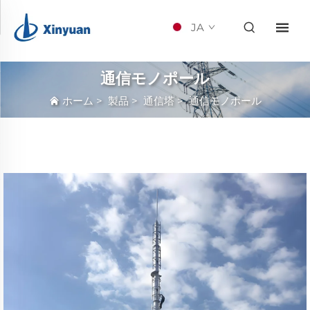
JA
通信モノポール
ホーム
>
製品
>
通信塔
>
通信モノポール