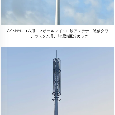
GSMテレコム用モノポールマイクロ波アンテナ、通信タワ
ー、カスタム長、熱浸漬亜鉛めっき