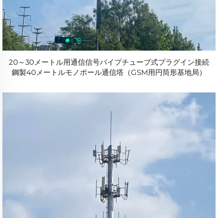
20～30メートル用通信信号パイプチューブ式プラグイン接続
鋼製40メートルモノポール通信塔（GSM用円筒形基地局）