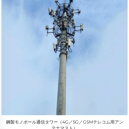
鋼製モノポール通信タワー（4G／5G／GSMテレコム用アン
テナマスト）