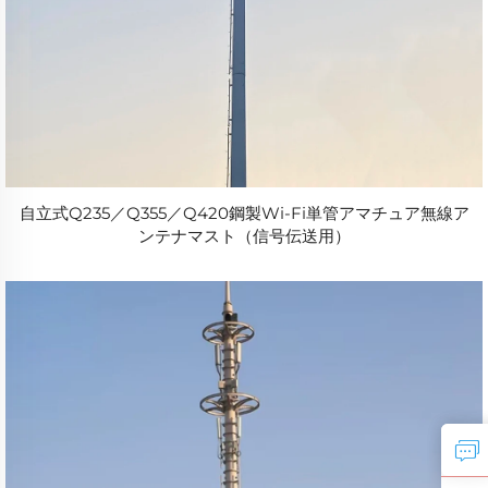
自立式Q235／Q355／Q420鋼製Wi-Fi単管アマチュア無線ア
ンテナマスト（信号伝送用）