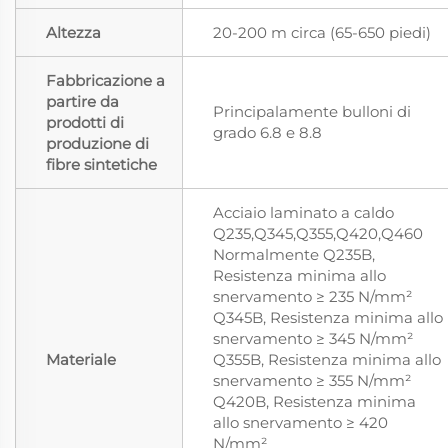
Altezza
20-200 m circa (65-650 piedi)
Fabbricazione a
partire da
Principalamente bulloni di
prodotti di
grado 6.8 e 8.8
produzione di
fibre sintetiche
Acciaio laminato a caldo
Q235,Q345,Q355,Q420,Q460
Normalmente Q235B,
Resistenza minima allo
snervamento ≥ 235 N/mm²
Q345B, Resistenza minima allo
snervamento ≥ 345 N/mm²
Materiale
Q355B, Resistenza minima allo
snervamento ≥ 355 N/mm²
Q420B, Resistenza minima
allo snervamento ≥ 420
N/mm²