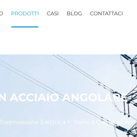
O
PRODOTTI
CASI
BLOG
CONTATTACI
IN ACCIAIO ANGOLARE
 Trasmissione Elettrica
>
Torre a Griglia in Ac