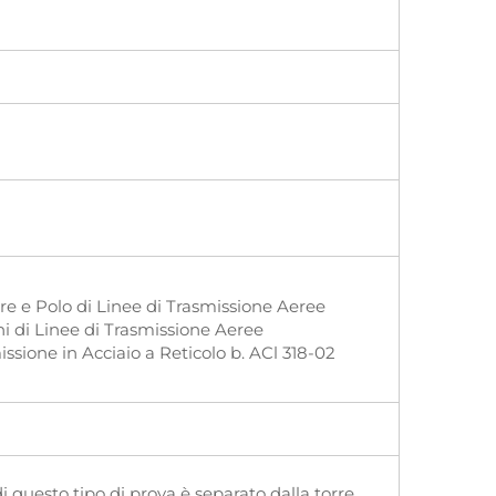
re e Polo di Linee di Trasmissione Aeree
i di Linee di Trasmissione Aeree
sione in Acciaio a Reticolo b. ACl 318-02
i questo tipo di prova è separato dalla torre