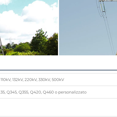
, 110kV, 132kV, 220kV, 330kV, 500kV
235, Q345, Q355, Q420, Q460 o personalizzato