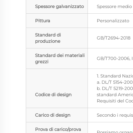
Spessore galvanizzato
Spessore medio 
Pittura
Personalizzato
Standard di
GB/T2694-2018
produzione
Standard dei materiali
GB/T700-2006, I
grezzi
1. Standard Nazi
a. DL/T 5154-200
b. DL/T 5219-200
Codice di design
standard America
Requisiti del Cod
Carico di design
Secondo i requisi
Prova di carico/prova
Possiamo organiz