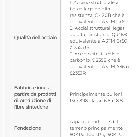
1. Acciaio strutturale a
bassa lega ad alta
resistenza: Q420B che è
equivalente a ASTM Gr60
2. Acciai strutturali legati
ad alta resistenza: Q345B
Qualità dell'acciaio
equivalente a ASTM Gr50
o S355JR
3. Acciaio strutturale al
carbonio: Q235B che è
equivalente a ASTM A36 o
S235JR
Fabbricazione a
partire da prodotti
Principalmente bulloni
di produzione di
ISO 898 classe 6.8 e 8.8
fibre sintetiche
capacità portante del
Fondazione
terreno principalmente
50KPa, 100KPa, 150KPa.