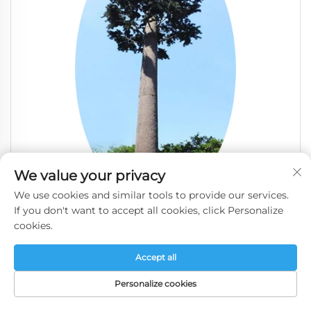
We value your privacy
We use cookies and similar tools to provide our services.
If you don't want to accept all cookies, click Personalize
torre di Comunicazione Monopolo Bionico
cookies.
a Singolo Tubo per 4G 5G WIFI, Torre di
Accept all
Bellezza per Antenne
Personalize cookies