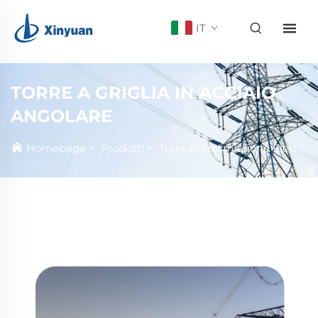
IT
TORRE A GRIGLIA IN ACCIAIO
ANGOLARE
Homepage
>
Prodotti
>
Torre di Trasmissione Elettrica