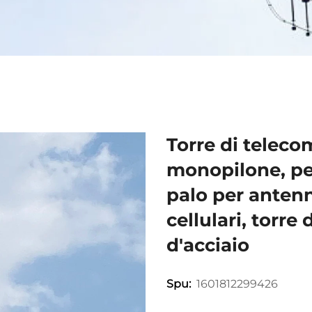
Torre di teleco
monopilone, pe
palo per antenn
cellulari, torre
d'acciaio
1601812299426
Spu: