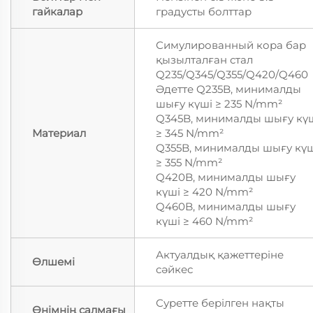
гайкалар
градусты болттар
Симулированный кора бар
қызылталған стал
Q235/Q345/Q355/Q420/Q460
Әдетте Q235B, минималды
шығу күші ≥ 235 N/mm²
Q345B, минималды шығу кү
Материал
≥ 345 N/mm²
Q355B, минималды шығу күш
≥ 355 N/mm²
Q420B, минималды шығу
күші ≥ 420 N/mm²
Q460B, минималды шығу
күші ≥ 460 N/mm²
Актуалдық қажеттеріне
Өлшемі
сәйкес
Суретте берілген нақты
Өнімнің салмағы