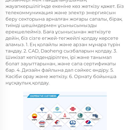
жауапкершілігінде екеніне көз жеткізу қажет. Біз 
телекоммуникация және электр энергиясын 
беру секторына арналған жоғары сапалы, бірақ 
тиімді шешімдермен ұсынысымызды 
ерекшелейміз. Баға ұсынысынан жеткізуге 
дейін, біз сізге егжей-тегжейлі қолдау көрсете 
аламыз. 1. Ең қолайлы және арзан мұнара түрін 
таңдау. 2. CAD, Daoheng сызбаларын қолдау. 3. 
Шикізат кепілдендірілген, ірі және танымал 
болат зауыттарынан, және сапа сертификаты 
бар. 4. Дизайн файлына дәл сәйкес өндіру. 5. 
Кәсіби орау және жеткізу. 6. Орнату бойынша 
нұсқаулық қолдау. 