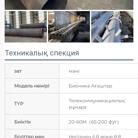
Техникалық спекция
зат
мәні
Модель нөмірі
Бионика Ағаштар
Телекоммуникациялық
ТҮР
мұнара
Биіктік
20-60М（65-200 фут）
Болттар мен
Негізінен 6.8 және 8.8