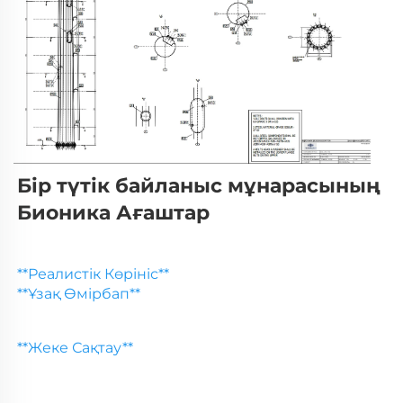
Бір түтік байланыс мұнарасының 
Бионика Ағаштар 
**Реалистік Көрініс** 
**Ұзақ Өмірбап** 
**Жеке Сақтау** 