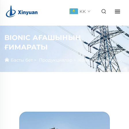
KK
BIONIC АҒАШЫНЫҢ
ҒИМАРАТЫ
Басты бет
>
Продукциялар
>
Коммуникациялық Жүргіткіш