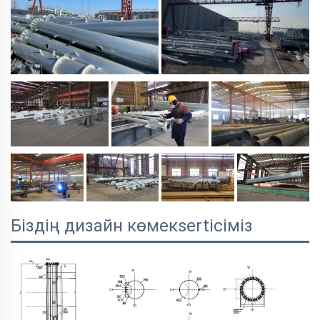
Біздің дизайн көмекsertісіміз