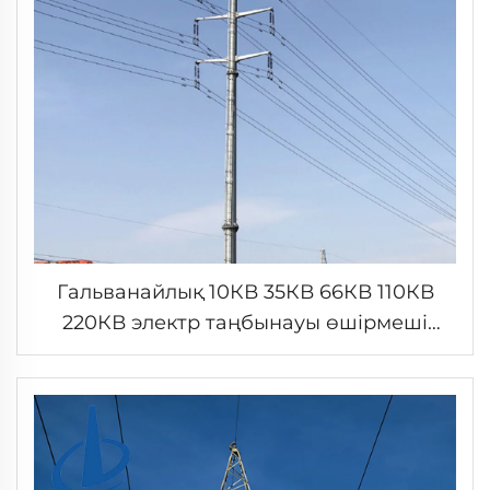
Гальванайлық 10КВ 35КВ 66КВ 110КВ
220КВ электр таңбынауы өшірмеші
жолы қабырғалы тұтқырын