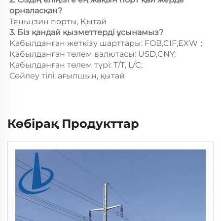
орналасқан? 
Тяньцзин порты, Қытай 
3. Біз қандай қызметтерді ұсынамыз? 
Қабылданған жеткізу шарттары: FOB,CIF,EXW； 
Қабылданған төлем валютасы: USD,CNY; 
Қабылданған төлем түрі: T/T, L/C; 
Сөйлеу тілі: ағылшын, қытай 
Көбірақ Продукттар