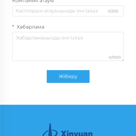
Компания атауы
0/200
Хабарлама
0/1000
Жіберу