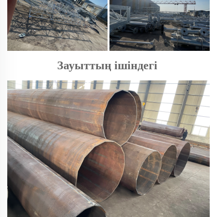
Зауыттың ішіндегі 