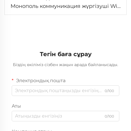
Монополь коммуникация жүргізуші Wifi
Wireless Радио Single Tube
Телекоммуникация Mast
Тегін баға сұрау
Біздің өкіліміз сізбен жақын арада байланысады.
Электрондық пошта
0/100
Аты
0/100