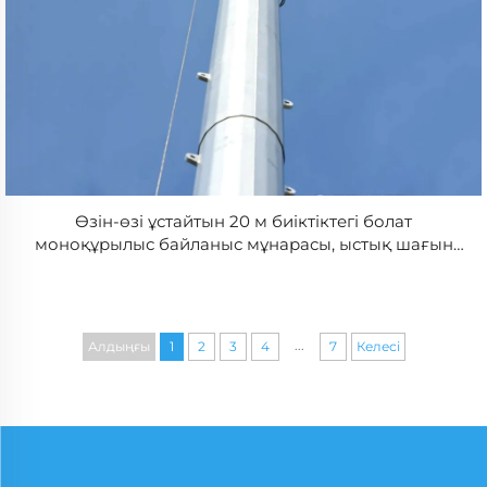
Өзін-өзі ұстайтын 20 м биіктіктегі болат
моноқұрылыс байланыс мұнарасы, ыстық шағын
гальванизациялық беті, телекоммуникация үшін 50
жылдан астам қызмет көрсету мерзімі
...
Алдыңғы
1
2
3
4
7
Келесі