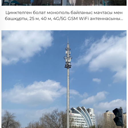
Цинктелген болат монополь байланыс мачтасы мен
башқұрты, 25 м, 40 м, 4G/5G GSM WiFi антеннасының
базалық станциясы, байланыс башқұрты, цилиндрлі
құрылым