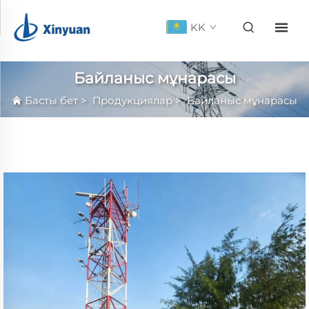
KK
Байланыс мұнарасы
Басты бет
>
Продукциялар
>
Байланыс мұнарасы