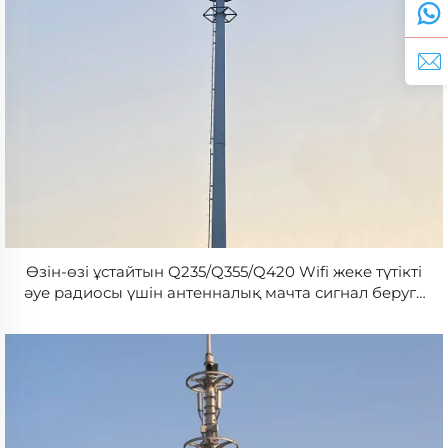
Өзін-өзі ұстайтын Q235/Q355/Q420 Wifi жеке түтікті
әуе радиосы үшін антенналық мачта сигнал беруге
арналған