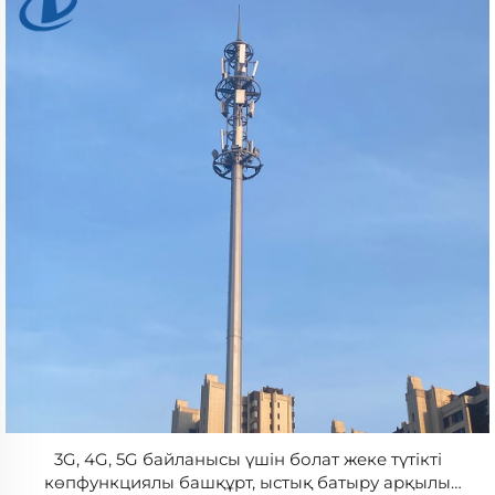
3G, 4G, 5G байланысы үшін болат жеке түтікті
көпфункциялы башқұрт, ыстық батыру арқылы