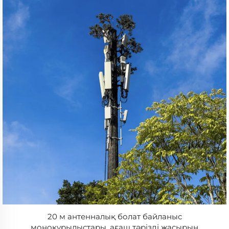
20 м антенналық болат байланыс
моноқұрылыстары, ағаш тәрізді жасырын