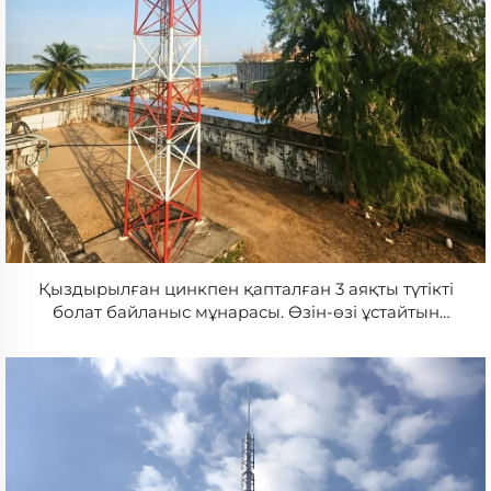
Қыздырылған цинкпен қапталған 3 аяқты түтікті
болат байланыс мұнарасы. Өзін-өзі ұстайтын
телекоммуникациялық антенналар мен WiFi
мұнарасы телекоммуникация үшін