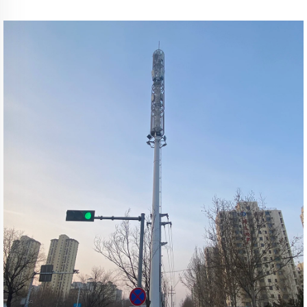
цинктелген, таңдаулы биіктікте жасалған