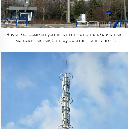
Зауыт бағасымен ұсынылатын монополь байланыс
мачтасы, ыстық батыру арқылы цинктелген
цилиндрлі антенна башқұрты, 5G және WiFi
байланысы үшін