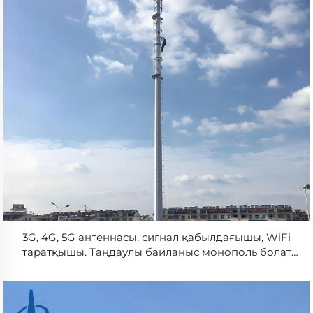
3G, 4G, 5G антеннасы, сигнал қабылдағышы, WiFi
таратқышы. Таңдаулы байланыс монополь болат
башқұрт