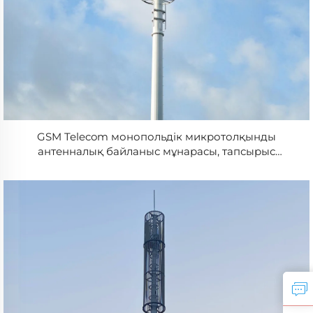
GSM Telecom монопольдік микротолқынды
антенналық байланыс мұнарасы, тапсырыс
бойынша ұзындығы, ыстық шайғыш әдіспен
цинктелген