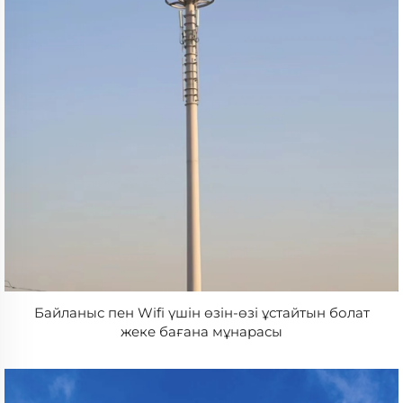
Байланыс пен Wifi үшін өзін-өзі ұстайтын болат
жеке бағана мұнарасы