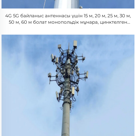
4G 5G байланыс антеннасы үшін 15 м, 20 м, 25 м, 30 м,
50 м, 60 м болат монопольдік мұнара, цинктелген
байланыс мачтасы