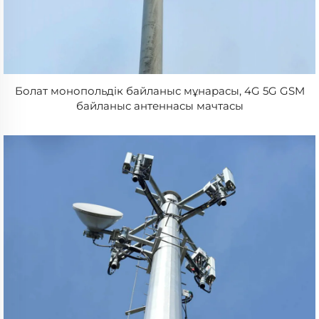
Болат монопольдік байланыс мұнарасы, 4G 5G GSM
байланыс антеннасы мачтасы