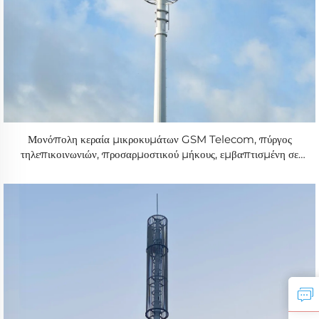
Μονόπολη κεραία μικροκυμάτων GSM Telecom, πύργος
τηλεπικοινωνιών, προσαρμοστικού μήκους, εμβαπτισμένη σε
ζινκ με τη μέθοδο θερμής εμβάπτισης