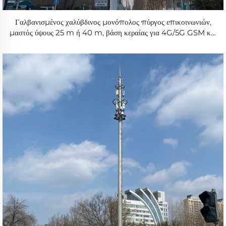
Γαλβανισμένος χαλύβδινος μονόπολος πύργος επικοινωνιών,
μαστός ύψους 25 m ή 40 m, βάση κεραίας για 4G/5G GSM και
WiFi, τηλεπικοινωνιακός πύργος με σωληνοειδή δομή