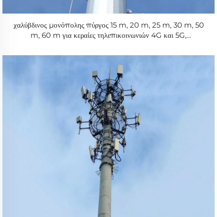
χαλύβδινος μονόπολης πύργος 15 m, 20 m, 25 m, 30 m, 50
m, 60 m για κεραίες τηλεπικοινωνιών 4G και 5G,
εμβαπτισμένος σε ζινκ πύργος επικοινωνιών