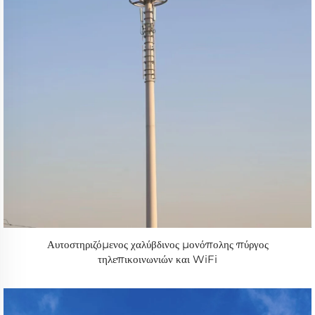
Αυτοστηριζόμενος χαλύβδινος μονόπολης πύργος
τηλεπικοινωνιών και WiFi