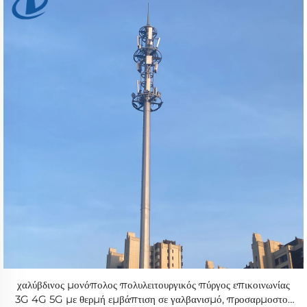
χαλύβδινος μονόπολος πολυλειτουργικός πύργος επικοινωνίας
3G 4G 5G με θερμή εμβάπτιση σε γαλβανισμό, προσαρμοστού