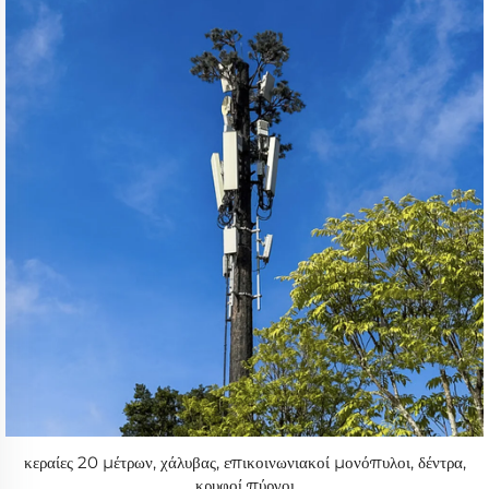
κεραίες 20 μέτρων, χάλυβας, επικοινωνιακοί μονόπυλοι, δέντρα,
κρυφοί πύργοι