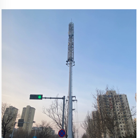
ύψους