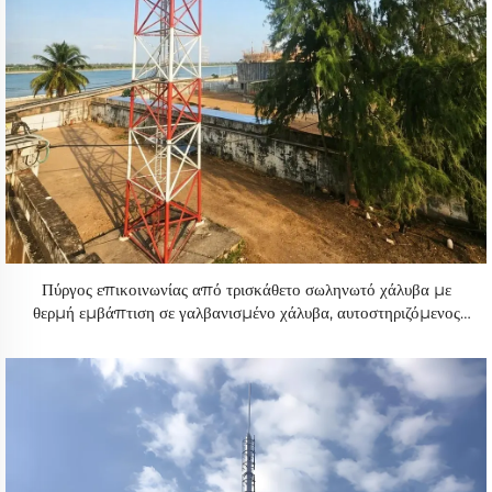
Πύργος επικοινωνίας από τρισκάθετο σωληνωτό χάλυβα με
θερμή εμβάπτιση σε γαλβανισμένο χάλυβα, αυτοστηριζόμενος
πύργος τηλεπικοινωνιών για κεραίες και WiFi