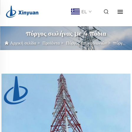
EL
πύργος σωλήνας με 4 πόδια
Αρχική σελίδα
>
Προϊόντα
>
Πύργος Επικοινωνιών
>
πύργος σωλήνας με 4 πόδια