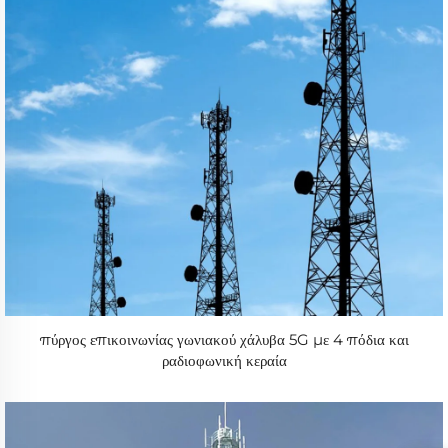
πύργος επικοινωνίας γωνιακού χάλυβα 5G με 4 πόδια και
ραδιοφωνική κεραία