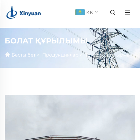
KK
БОЛАТ ҚҰРЫЛЫМЫ
Басты бет
>
Продукциялар
>
Темір салыстырма