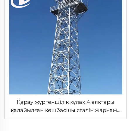
Қарау жүргеншілік құлақ 4 аяқтары
қалайылған көшбасшы сталін жарнама
платформасы тау шоғырдың орманы
қарау атқару ғана өзінде дейін құлақ