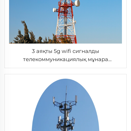
3 аяқты 5g wifi сигналды
телекоммуникациялық мұнара
бұрыштық болат мұнара