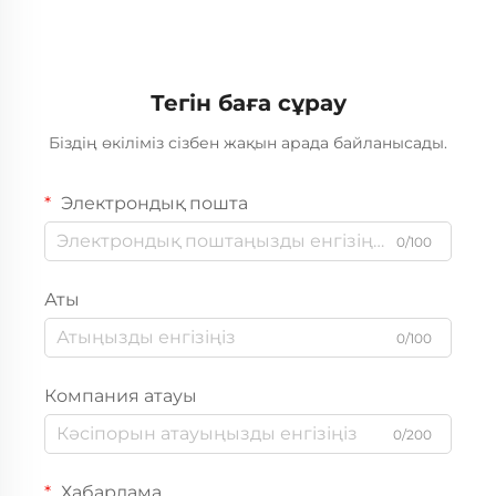
Тегін баға сұрау
Біздің өкіліміз сізбен жақын арада байланысады.
Электрондық пошта
0/100
Аты
0/100
Компания атауы
0/200
Хабарлама