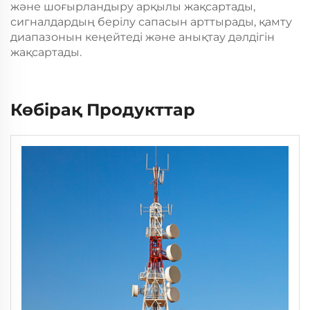
және шоғырландыру арқылы жақсартады,
сигналдардың берілу сапасын арттырады, қамту
диапазонын кеңейтеді және анықтау дәлдігін
жақсартады.
Көбірақ Продукттар