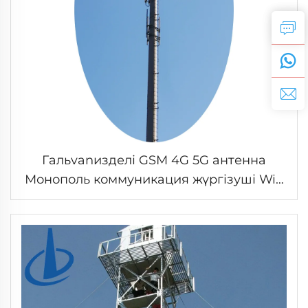
Гальvanизделі GSM 4G 5G антенна
Монополь коммуникация жүргізуші Wifi
Wireless Радио Single Tube
Телекоммуникация Mast