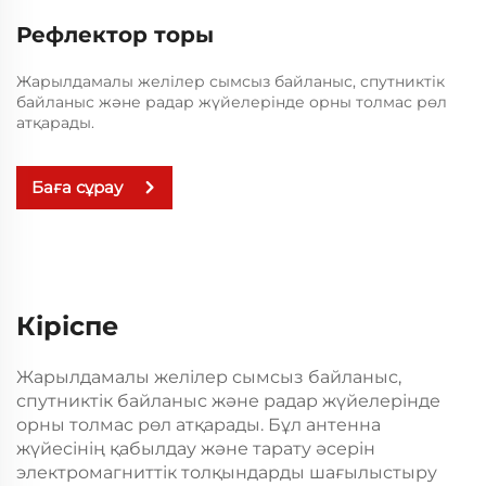
Рефлектор торы
Жарылдамалы желілер сымсыз байланыс, спутниктік
байланыс және радар жүйелерінде орны толмас рөл
атқарады.
Баға сұрау
Кіріспе
Жарылдамалы желілер сымсыз байланыс,
спутниктік байланыс және радар жүйелерінде
орны толмас рөл атқарады. Бұл антенна
жүйесінің қабылдау және тарату әсерін
электромагниттік толқындарды шағылыстыру