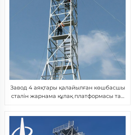
Завод 4 аяқтары қалайылған көшбасшы
сталін жарнама құлақ платформасы тау
шоғырдың орманы қарау атқару ғана
қалау қарау жүргеншілік құлақ сатып
алуда