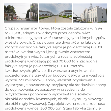
Grupa Xinyuan iron tower, która została założona w 1994 
roku, jest jednym z wiodących producentów wież 
telekomunikacyjnych, wież transmisyjnych i innych typów 
wież stalowych. Grupa obejmuje dwie główne fabryki, z 
których wschodnia fabryka zajmuje powierzchnię 60 000 
metrów kwadratowych i jest głównie warsztatem 
produkcyjnym wież żelaznych, z roczną zdolnością 
produkcyjną wynoszącą ponad 70 000 ton; Zachodnia 
fabryka zajmuje powierzchnię 60 000 metrów 
kwadratowych, głównie dla warsztatu ocynkowania, 
podzielonego na trzy etapy budowy, całkowita inwestycja 
wynosi 720 milionów juanów, warsztat ocynkowania 
wykorzystuje nowoczesny, przyjazny dla środowiska sprzęt 
do ocynkowania, wyposażony w urządzenia do 
oczyszczania i ponownego wykorzystania ścieków, 
obróbki odpadów kwasowych, obróbki dymu cynkowego i 
obróbki mgły kwasowej. Zaprojektowana roczna zdolność 
produkcyjna wynosi 300 000 ton; Stara fabryka zajmuje 