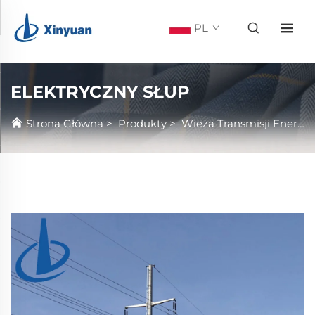
PL
ELEKTRYCZNY SŁUP
Strona Główna
>
Produkty
>
Wieża Transmisji Energetycznej