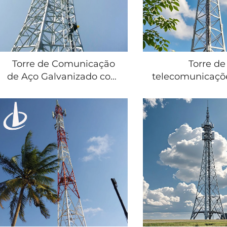
Torre de Comunicação
Torre de
de Aço Galvanizado com
telecomunicaçõ
4 Pernas, Sinal de 5G,
sustentável em 
Ângulo de Aço, Torre de
galvanizada a 
Relâmpago, Antena de
com 4G/5G móve
Torre de Microondas
ou 4 pernas e ac
para telecomun