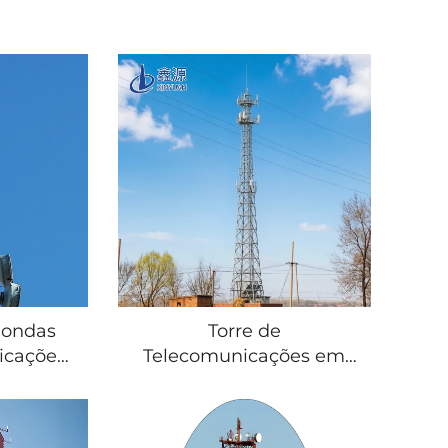
-ondas
Torre de
icações
Telecomunicações em
, com 3
Treliça, Autoportante,
m aço em
com Mastro para Antena,
eliçada
Galvanizada a Quente,