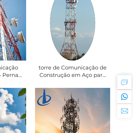
icações
destinada à transmissão
ular de
de sinais
 de aço
nicação
torre de Comunicação de
 Pernas,
Construção em Aço para
ular
5G/4G, Torre de
Quente,
Telecomunicações, Torre
ara
de Transmissão de Sinal
ções,
/Q235B