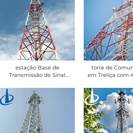
45, 50, 65, 75 e 80 Metros,
para telecomun
Certificada ISO 9001
GSM; torre tub
antena em tubo
estação Base de
torre de Comu
Transmissão de Sinal
em Treliça com 4
Sem Fio Autoportante
em Aço Ang
com Treliça de Aço
Galvanizado a 
Galvanizado de 3 Pernas,
20–100 m, p
Torre de Comunicação
Telecomunica
em Aço em Ângulo
Material
Q420B/Q355B