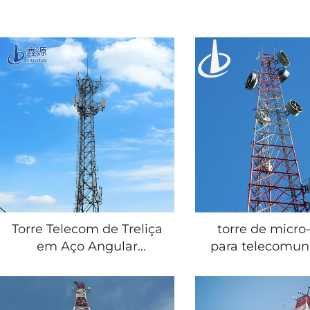
Torre Telecom de Treliça
torre de micro
em Aço Angular
para telecomun
Galvanizado a Quente
de 20 m a 40 m
com 3/4 Pernas,
ou 4 pernas, e
Personalizada em 20, 30,
ângulo; torre tr