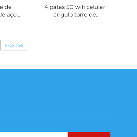
re de
4 patas 5G wifi celular
de aço
ângulo torre de
 ângulo
comunicação de aço
roondas
antena sinal torre de
lar
ferro
Próximo