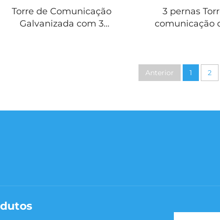
Torre de Comunicação
3 pernas Tor
Galvanizada com 3
comunicação 
Pernas para Sinal 4G 5G
galvanizado de
Wifi de Aço Angular com
antena de mic
Antena
torre angu
Anterior
1
2
dutos