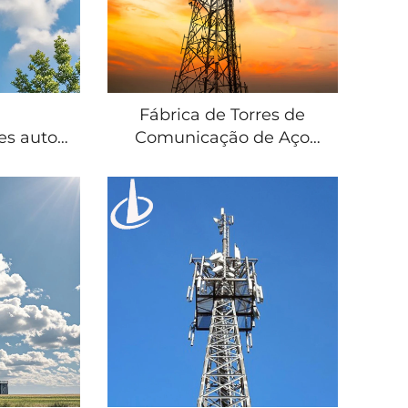
Fábrica de Torres de
es auto-
Comunicação de Aço
treliça
Galvanizado com 4
quente
Pernas para Antena de
l, com 3
Aço Angular Auto-
essórios
sustentável para Sinal 4G
icações
5G Wifi