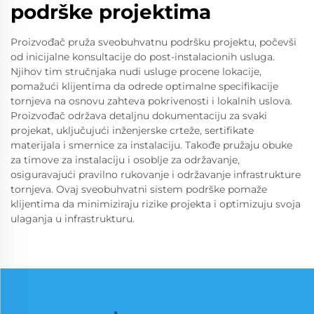
podrške projektima
Proizvođač pruža sveobuhvatnu podršku projektu, počevši
od inicijalne konsultacije do post-instalacionih usluga.
Njihov tim stručnjaka nudi usluge procene lokacije,
pomažući klijentima da odrede optimalne specifikacije
tornjeva na osnovu zahteva pokrivenosti i lokalnih uslova.
Proizvođač održava detaljnu dokumentaciju za svaki
projekat, uključujući inženjerske crteže, sertifikate
materijala i smernice za instalaciju. Takođe pružaju obuke
za timove za instalaciju i osoblje za održavanje,
osiguravajući pravilno rukovanje i održavanje infrastrukture
tornjeva. Ovaj sveobuhvatni sistem podrške pomaže
klijentima da minimiziraju rizike projekta i optimizuju svoja
ulaganja u infrastrukturu.