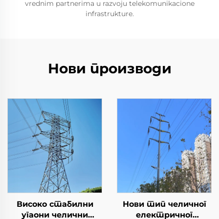
vrednim partnerima u razvoju telekomunikacione
infrastrukture.
Нови производи
Високо стабилни
Нови тип челичног
угаони челични
електричног