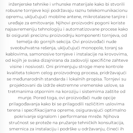
inženjerske tehnike i vrhunske materijale kako bi stvorili
robusne tornjeve koji podržavaju raznu telekomunikacionu
opremu, uključujući mobilne antene, mikrotalasne tanjire i
uređaje za emitovanje. Njihovi proizvodni pogoni koriste
najsavremeniju tehnologiju i automatizovane procese kako
bi osigurali preciznu proizvodnju komponenti tornjeva, od
temelja do gornjih sekcija. Ovi proizvođači nude
sveobuhvatna rešenja, uključujući monopole, toranj sa
kablovima, samonosive tornjeve i instalacije na krovovima,
od kojih je svaka dizajnirana da zadovolji specifične zahteve
visine i nosivosti. Oni primenjuju stroge mere kontrole
kvaliteta tokom celog proizvodnog procesa, pridržavajući
se međunarodnih standarda i lokalnih propisa. Tornjevi su
projektovani da izdrže ekstremne vremenske uslove, sa
tretmanima otpornim na koroziju i sistemima zaštite od
munje. Pored toga, ovi proizvođači nude opcije
prilagođavanja kako bi se prilagodili različitim uslovima
terena i specifikacijama opreme, osiguravajući optimalno
pokrivanje signalom i performanse mreže. Njihova
stručnost se proteže na pružanje tehničkih konsultacija,
smernica za instalaciju i podrške u održavanju, čineći ih