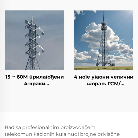
торњеви Гвоздене
далековода Пилонски
куле Челични торањ
цевасти торањ
преносни торањ
далековода Челични
монопол торањ
15 ~ 60М прилагођени
4 ноге угаони челични
4-краки
торањ ГСМ/
телекомуникациони
радио/4Г/5Г сигнална
торањ са
антена
самоносним
телекомуникациони
решеткастим
торањ самодржећи
торањем
комуникациони
торањ
Rad sa profesionalnim proizvođačem
telekomunikacionih kula nudi brojne privlačne