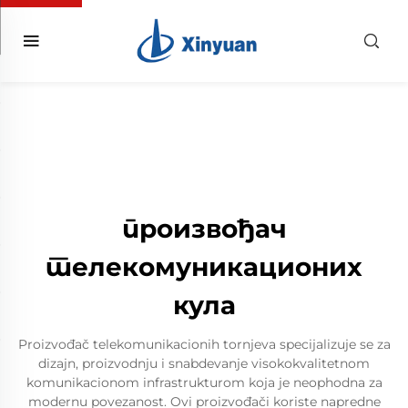
произвођач
телекомуникационих
кула
Proizvođač telekomunikacionih tornjeva specijalizuje se za
dizajn, proizvodnju i snabdevanje visokokvalitetnom
komunikacionom infrastrukturom koja je neophodna za
modernu povezanost. Ovi proizvođači koriste napredne