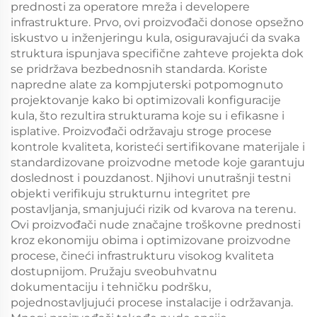
prednosti za operatore mreža i developere
infrastrukture. Prvo, ovi proizvođači donose opsežno
iskustvo u inženjeringu kula, osiguravajući da svaka
struktura ispunjava specifične zahteve projekta dok
se pridržava bezbednosnih standarda. Koriste
napredne alate za kompjuterski potpomognuto
projektovanje kako bi optimizovali konfiguracije
kula, što rezultira strukturama koje su i efikasne i
isplative. Proizvođači održavaju stroge procese
kontrole kvaliteta, koristeći sertifikovane materijale i
standardizovane proizvodne metode koje garantuju
doslednost i pouzdanost. Njihovi unutrašnji testni
objekti verifikuju strukturnu integritet pre
postavljanja, smanjujući rizik od kvarova na terenu.
Ovi proizvođači nude značajne troškovne prednosti
kroz ekonomiju obima i optimizovane proizvodne
procese, čineći infrastrukturu visokog kvaliteta
dostupnijom. Pružaju sveobuhvatnu
dokumentaciju i tehničku podršku,
pojednostavljujući procese instalacije i održavanja.