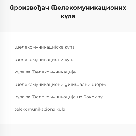
произвођач телекомуникационих
кула
телекомуникацијска кула
телекомуникациони кула
кула за телекомуникације
телекомуникациони дигитални торњ
кула за телекомуникације на покриву
telekomunikaciona kula