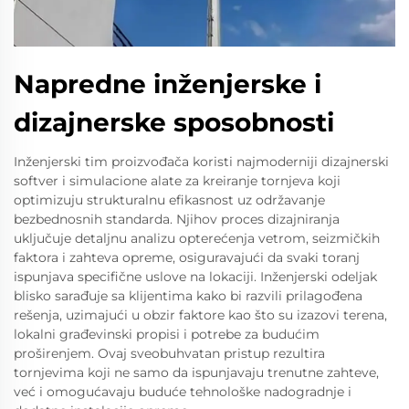
Napredne inženjerske i
dizajnerske sposobnosti
Inženjerski tim proizvođača koristi najmoderniji dizajnerski
softver i simulacione alate za kreiranje tornjeva koji
optimizuju strukturalnu efikasnost uz održavanje
bezbednosnih standarda. Njihov proces dizajniranja
uključuje detaljnu analizu opterećenja vetrom, seizmičkih
faktora i zahteva opreme, osiguravajući da svaki toranj
ispunjava specifične uslove na lokaciji. Inženjerski odeljak
blisko sarađuje sa klijentima kako bi razvili prilagođena
rešenja, uzimajući u obzir faktore kao što su izazovi terena,
lokalni građevinski propisi i potrebe za budućim
proširenjem. Ovaj sveobuhvatan pristup rezultira
tornjevima koji ne samo da ispunjavaju trenutne zahteve,
već i omogućavaju buduće tehnološke nadogradnje i