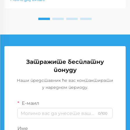
Затражите бесплатну
понуду
Наши представник ће вас контактирати
у наредном периоду.
Е-маил
0/100
Име