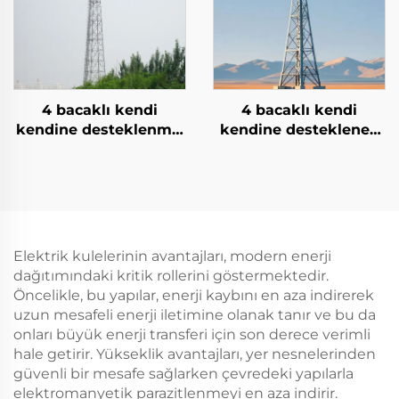
4 bacaklı kendi
4 bacaklı kendi
kendine desteklenmiş
kendine desteklenen
ızgara kulesi iletişim
ızgara iletişim kulesi
kulesi sinyal direkleri
antenleri
Elektrik kulelerinin avantajları, modern enerji
dağıtımındaki kritik rollerini göstermektedir.
Öncelikle, bu yapılar, enerji kaybını en aza indirerek
uzun mesafeli enerji iletimine olanak tanır ve bu da
onları büyük enerji transferi için son derece verimli
hale getirir. Yükseklik avantajları, yer nesnelerinden
güvenli bir mesafe sağlarken çevredeki yapılarla
elektromanyetik parazitlenmeyi en aza indirir.