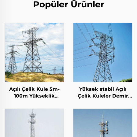
Popüler Ürünler
Açılı Çelik Kule 5m-
Yüksek stabil Açılı
100m Yükseklik
Çelik Kuleler Demir
özelleştirilmiş Elektrik
Kuleler Çelik Kule
Enerji Hattı İletim
İletim Kulesi
Çelik Kafes Kulesi