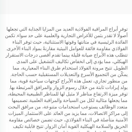
توفر أبراج المراقبة الفولاذية العديد من المزايا الجذابة التي تجعلها
أصولًا لا تقدر بثمن للأغراض التجارية والعلمية على حد سواء. تكمن
الفائدة الرئيسية في متانتها وقوتها الاستثنائية، حيث توفر البناء
الفولاذي مقاومة فائقة للعوامل البيئية مقارنةً بمواد البناء الأخرى.
تتطلب هذه الأبراج صيانة قليلة بينما تقدم أقصى درجات الاستقرار
الهيكلي، مما يؤدي إلى انخفاض تكاليف التشغيل على المدى
الطويل. تتيح مرونة الفولاذ استخدام طرق البناء المعيارية، مما
يمكّن من التجميع الأسرع والتعديلات المستقبلية حسب الحاجة.
من منظور تجاري، تعمل هذه الأبراج كوجهات سياحية قوية، مما
يولد إيرادات ثابتة من خلال رسوم الزوار والمرافق المرتبطة بها.
توفر ميزة الارتفاع مناظر لا مثيل لها للمناظر الطبيعية المحيطة،
مما يجعلها مثالية لكل من السياحة والمراقبة العلمية. تصميمها
متعدد الوظائف يستوعب استخدامات متنوعة، من مرافق البحث
إلى مراكز الاتصالات، مما يزيد من العائد على الاستثمار. الميزات
الأمنية متأصلة في البناء الفولاذي، حيث تضمن خصائص مقاومة
الحريق والسلامة الهيكلية القوية أمان الزوار. تتيح قابلية تكيف