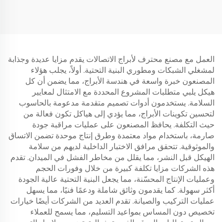
الاتصالات ذات الدعم
العمل مع مصنع محترف لأبراج الاتصالات يقدم مزايا عديدة وجذابة
لمشغلي الشبكات ومطوري البنية التحتية. أولاً، يجلب هؤلاء
المصنعون خبرة واسعة في هندسة الأبراج، مما يضمن أن كل
هيكل يلبي متطلبات المشروع المحددة مع الامتثال لمعايير
السلامة. يستخدمون أدوات تصميم متقدمة مدعومة بالحاسوب
لتحسين تكوينات الأبراج، مما يؤدي إلى هياكل تكون فعالة من
حيث التكلفة. يحافظ المصنعون على عمليات مراقبة جودة
صارمة، باستخدام مواد معتمدة وطرق إنتاج موحدة تضمن الاتساق
والموثوقية. تتحقق مرافق الاختبار الداخلية لديهم من سلامة
الهيكل قبل النشر، مما يقلل من مخاطر الفشل في الميدان. تقدم
هذه الشركات مزايا تكلفة كبيرة من خلال وفورات الحجم
وعمليات الإنتاج المحسّنة، مما يجعل البنية التحتية عالية الجودة
أكثر سهولة. كما يقدمون وثائق شاملة ودعمًا فنيًا، مما يسهل
عمليات التركيب والصيانة. تقدم العديد من الشركات أيضًا خيارات
تخصيص دون المساس بمواعيد التسليم، مما يسمح للعملاء