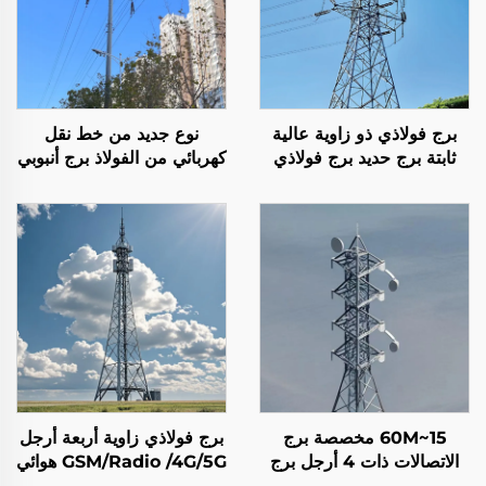
برج فولاذي ذو زاوية عالية
نوع جديد من خط نقل
ثابتة برج حديد برج فولاذي
كهربائي من الفولاذ برج أنبوبي
برج نقل برج
من الحديد خط الطاقة من
الفولاذ برج قطب واحد
15~60M مخصصة برج
برج فولاذي زاوية أربعة أرجل
الاتصالات ذات 4 أرجل برج
GSM/Radio /4G/5G هوائي
شبكة دعم ذاتي
إشارة مبادرات الاتصالات برج