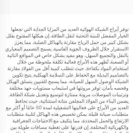
توفر أبراج الشبكة الهوائية العديد من المزايا الجذابة التي تجعلها
الخيار المفضل للبنية التحتية لنقل الطاقة. إن هيكلها المفتوح يقلل
بشكل كبير من حمل الرياح مقارنة بالهياكل الصلبة، مما يعزز
الاستقرار خلال الظروف الجوية القاسية. يسمح التصميم المعياري
بالنقل والتجميع السهل، وهو مفيد بشكل خاص في المواقع النائية
أو الصعبة. تُظهر هذه الأبراج فعالية تكلفة ملحوظة من خلال
استخدام المواد بكفاءة، حيث تتطلب كمية أقل من الفولاذ مقارنة
بالتصاميم البديلة مع الحفاظ على السلامة الهيكلية. يتيح تكوين
الشبكة الوصول السهل للصيانة، مما يسمح للفنيين بتسلق الهيكل
وفحصه بأمان. توفر مرونتها في استيعاب مستويات جهد مختلفة
وترتيبات الموصلات مرونة ممتازة لتوسيع وتعديل شبكة الطاقة.
يضمن البناء من الفولاذ المجلفن متانة استثنائية، حيث تحافظ
العديد من الأبراج على فعاليتها التشغيلية لمدة 50 عامًا أو أكثر مع
متطلبات صيانة قليلة. يمكن تخصيص هذه الهياكل لتلبية متطلبات
الارتفاع والحمل المحددة، مما يتكيف مع الاحتياجات الجغرافية
والكهربائية المختلفة. إن قدرتها على تغطية مسافات طويلة بين