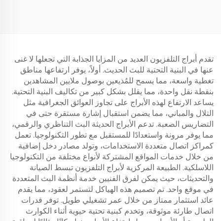
تقدم أبراج التلفزيون العديد من المزايا الجذابة التي تجعلها لا غنى
عنها في البنية التحتية للبث الحديث. أولاً، يوفر ارتفاعها مناطق
تغطية واسعة، مما يسمح للمُذيعين بوصول ملايين المشاهدين
بنقطة نقل واحدة، مما يقلل بشكل كبير من تكاليف البنية التحتية.
يساعد الارتفاع لهذه الأبراج على تجاوز العوائق الجغرافية مثل
التلال والمباني، مما يضمن استقبال إشارة مستقرة حتى في
التضاريس الصعبة. تدعم الأبراج الحديثة البث التناظري والرقمي،
مما يوفر مرونة واستعدادًا للمستقبل مع تطور التكنولوجيا. تعمل
كمراكز اتصال متعددة الاستخدامات، وتولد مصادر دخل إضافية
من خلال خدمات المواقع المشتركة لأنواع مختلفة من التكنولوجيا
اللاسلكية. الطبيعة المركزية لأبراج التلفزيون تبسط الصيانة
والتحديثات، حيث يمكن لفرق الفنيين خدمة أنظمة البث المتعددة
في موقع واحد. تم تصميم هذه الهياكل لتستمر لعقود، مما يقدم
عائد استثمار ممتاز من خلال عمر تشغيلي طويل. توفر قدرات
اتصال طارئة موثوقة، وتخدم كبنية تحتية حيوية أثناء الكوارث