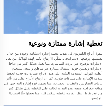
تغطية إشارة ممتازة ونوعية
تتفوق أبراج التلفزيون في تقديم تغطية إشارة استثنائية وجودة من خلال
تصميمها ووضعها الاستراتيجي. يمكّن الارتفاع الكبير لهذه الهياكل من نقل
الإشارات بوضوح عبر الرؤية المباشرة، مما يقلل بشكل كبير من تداخل
الإشارات ويضمن جودة استقبال ممتازة عبر مناطق واسعة. تستخدم
أنظمة الهوائي المتقدمة المثبتة على هذه الأبراج تقنيات بث حديثة لحفظ
سلامة الإشارة على مسافات طويلة. كما أن ارتفاع الأبراج يقلل من تأثير
تباينات التضاريس والعقبات الحضرية، مما يضمن قوة إشارة ثابتة حتى في
مواقع جغرافية صعبة. هذه القدرة العالية على التغطية تقلل بشكل كبير
من عدد نقاط النقل اللازمة لتغطية سكان كثر، مما يجعلها حلًا اقتصاديًا
للمذيعين.