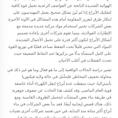
الهوائية الشديدة الناتجة عن العواصف الرعدية تحمل قوة كافية
لتفكيك الأبراج إذا لم تُبنَ بشكل صحيح. يعمل المهندسون على
ابتكار طرق لتعزيز المقاومة أمام هذه المشاكل في الآونة الأخيرة.
بعض الشركات تختبر استخدام مواد مركبة جديدة مدمجة مع
الإطارات الفولاذية، بينما تقوم شركات أخرى بإعادة تصميم
أشكال الأبراج لتكون أكثر قدرة على تحمل الأحمال الشديدة.
المواد التي تنحني قليلاً تحت الضغط تساعد فعليًا في توزيع القوة
على كامل المنشآة بدلًا من تركيزها عند النقاط الضعيفة حيث
تحدث الفشلات في أغلب الأحيان.
تشير دراسة الحالات الواقعية إلى ما هو فعال وما هو غير ذلك في
محاولة تخفيف المخاطر. فلنتأمل في حالة ولاية فيكتوريا
بأستراليا، حيث سقطت عدة أبراج لنقل الكهرباء أثناء عاصفة
قوية العام الماضي. وقد كشف هذا الحادث عن ضعوف جوهرية
في طريقة بناء بعض المنشآت لتتحمل الظروف القاسية. ومع
ذلك، هناك قصص إيجابية أيضًا. فقد بدأ بعض الشركات في بناء
أبراج أكثر متانة منذ البداية، في حين تعتمد شركات أخرى تقنيات
نمذجة متقدمة يمكنها التنبؤ بالتهديدات الجوية المحتملة قبل