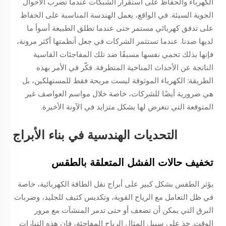
الكهرباء والحفاظ على استقرار الشبكات عندما تضرب الأحوال
الجوية السيئة. في الواقع، يعمل الهندسة المناسبة على الحفاظ
على تدفق كهربائي مستمر حتى عندما تطلق الطبيعة أسوأ ما
لديها ضدنا. عندما تستثمر الشركات في جعل أنظمتها أكثر مرونة،
فإنها بذلك تحمي نفسها مسبقًا ضد تلك المفاجئات القاسية
الناتجة عن الأحداث المناخية المتطرفة. فكّر في الأمر بهذه
الطريقة: الكهرباء الموثوقة ليست مريحة فقط للمستهلكين، بل
هي ضرورية أيضًا للشركات، خاصة خلال مواسم العواصف غير
المتوقعة التي نتعرض لها بشكل متزايد في الآونة الأخيرة.
التحديات الهندسية في بناء الأبراج
تخفيف حالات الفشل المتعلقة بالطقس
يؤثر الطقس بشكل كبير على أبراج نقل الطاقة الكهربائية، خاصة
في ظل التعامل مع الرياح القوية، وتكديس كثيف للجليد، وضربات
البرق التي يمكن أن تضعف أو حتى تدمر المنشآت مع مرور
الوقت. خذ على سبيل المثال الرياح المفاجئة، فإن هذه التيارات