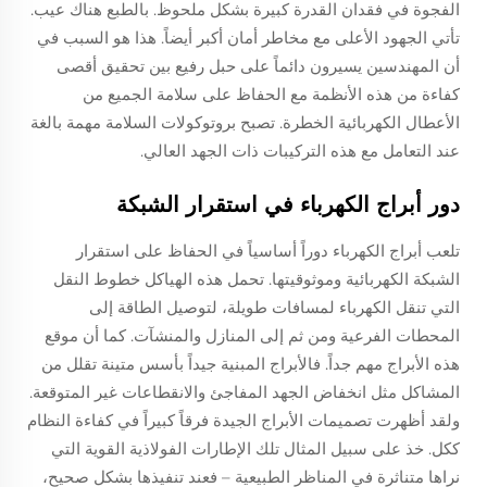
الفجوة في فقدان القدرة كبيرة بشكل ملحوظ. بالطبع هناك عيب.
تأتي الجهود الأعلى مع مخاطر أمان أكبر أيضاً. هذا هو السبب في
أن المهندسين يسيرون دائماً على حبل رفيع بين تحقيق أقصى
كفاءة من هذه الأنظمة مع الحفاظ على سلامة الجميع من
الأعطال الكهربائية الخطرة. تصبح بروتوكولات السلامة مهمة بالغة
عند التعامل مع هذه التركيبات ذات الجهد العالي.
دور أبراج الكهرباء في استقرار الشبكة
تلعب أبراج الكهرباء دوراً أساسياً في الحفاظ على استقرار
الشبكة الكهربائية وموثوقيتها. تحمل هذه الهياكل خطوط النقل
التي تنقل الكهرباء لمسافات طويلة، لتوصيل الطاقة إلى
المحطات الفرعية ومن ثم إلى المنازل والمنشآت. كما أن موقع
هذه الأبراج مهم جداً. فالأبراج المبنية جيداً بأسس متينة تقلل من
المشاكل مثل انخفاض الجهد المفاجئ والانقطاعات غير المتوقعة.
ولقد أظهرت تصميمات الأبراج الجيدة فرقاً كبيراً في كفاءة النظام
ككل. خذ على سبيل المثال تلك الإطارات الفولاذية القوية التي
نراها متناثرة في المناظر الطبيعية – فعند تنفيذها بشكل صحيح،