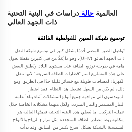
العالمية
حالة
دراسات في البنية التحتية
ذات الجهد العالي
توسيع شبكة الصين للفولطية الفائقة
تُواصِل الصين المضي قُدمًا بشكل كبير في توسيع شبكة النقل
ذات الجهد الفائق (UHV)، وهو ما يُعَدُّ من قبل كثيرين نقطة تحول
هامة في طريقة توزيع الطاقة على مستوى البلاد. ويُطلق البعض
على هذه المشاريع اسم "قطارات الطاقة السريعة" لأنها تنقل
الكهرباء لمسافات طويلة مع خسائر قليلة جدًا في الطريق. ومع
ذلك، لم يكن من السهل تشغيل هذا النظام. فقد اضطر
المهندسون إلى مواجهة جميع أنواع المشكلات أثناء بناء أنظمة
التيار المستمر والتيار المتردد، ولكل منهما مشكلاته الخاصة خلال
عملية التركيب. ما يُعطي هذه البنية التحتية قيمتَها العالية هو
إمكانية ربط مصادر الطاقة المتجددة مثل مزارع الرياح والألواح
الشمسية بالشبكة بشكل أسرع بكثير من السابق. وقد بدأت