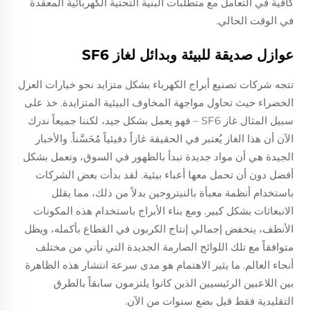
كافية في التعامل مع متطلبات البنية التحتية الكهربائية المعقدة
في الوقت الحالي.
عوازل صديقة للبيئة وبدائل لغاز SF6
تتجه شركات تصنيع أبراج الكهرباء بشكل متزايد نحو خيارات العزل
الخضراء حيث تحاول مواجهة المخاوف البيئية المتزايدة. خذ على
سبيل المثال غاز SF6 – فهو يعمل بشكل جيد، لكننا جميعاً ندرك
الآن أن هذا الغاز يُعتبر في الحقيقة غازاً دفيئياً مُحَسَّناً. والأخبار
الجيدة هي أن مواد جديدة تبدأ بالظهور في السوق، وتعمل بشكل
أفضل دون أن تحمل معها أعباء بيئية. لقد بدأت بعض الشركات
باستخدام أنظمة معبأة بالنيتروجين بدلاً من ذلك، مما يقلل
الانبعاثات بشكل كبير. ومع بناء الأبراج باستخدام هذه المكونات
الأنظف، ينخفض إجمالي إنتاج الكربون في القطاع بأكمله، ويظل
متوافقاً مع تلك اللوائح الصارمة الجديدة التي تأتي من مختلف
أنحاء العالم. ما يثير الاهتمام هو مدى سرعة انتشار هذه الظاهرة
بين اللاعبين الرئيسيين الذين كانوا يلتزمون سابقاً بالطرق
التقليدية فقط قبل بضع سنوات من الآن.