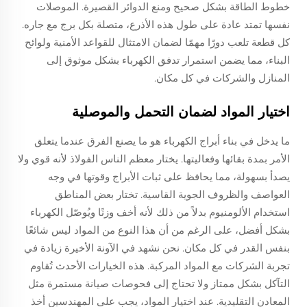
خطوط الطاقة بشكل صحيح ومنع الدوائر القصيرة. الموصلات
نفسها تمتد عادة على طول هذه الأذرع، متصلة بكل برج مع جاره.
كل قطعة تلعب دورًا مهمًا لضمان الامتثال للقواعد الأمنية ولوائح
البناء، مما يضمن استمرار تدفق الكهرباء بشكل موثوق إلى
المنازل والشركات في كل مكان.
اختيار المواد لضمان التحمل والموصلية
ما يدخل في بناء أبراج الكهرباء هو ما يصنع الفرق عندما يتعلق
الأمر بمدة بقائها وفعاليتها. يختار معظم الناس الفولاذ لأنه قوي ولا
يصدأ بسهولة، مما يحافظ على ثبات الأبراج وقوتها في وجه
العواصف والظروف الجوية القاسية. تختار بعض المناطق
استخدام الألومنيوم بدلاً من ذلك لأنه أخف وزنًا ويُوصّل الكهرباء
بشكل أفضل، على الرغم من أن هذا النوع من المواد ليس شائعًا
بنفس القدر في كل مكان. نحن نشهد في الآونة الأخيرة زيادة في
تجربة الشركات مع المواد المركبة. هذه الخيارات الأحدث تُقاوم
التآكل بشكل ممتاز ولا تحتاج إلى فحوصات صيانة مستمرة مثل
المعادن التقليدية. عند اختيار المواد، يجب على المهندسين أخذ