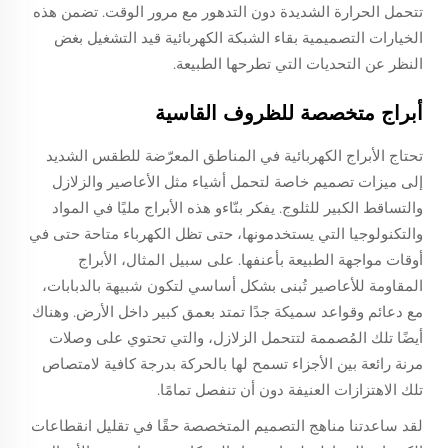
تتحمل الحرارة الشديدة دون التدهور مع مرور الوقت. تضمن هذه
الخيارات التصميمية بقاء الشبكة الكهربائية قيد التشغيل بغض
النظر عن التحديات التي تطرحها الطبيعة.
أبراج متخصصة للظروف القاسية
تحتاج الأبراج الكهربائية في المناطق المعرّضة للطقس الشديد
إلى ميزات تصميم خاصة لتحمل أشياء مثل الأعاصير والزلازل
والتساقط الكبير للثلوج. يفكر بنّاءو هذه الأبراج مليًا في المواد
والتكنولوجيا التي يستخدمونها، حتى تظل الكهرباء متاحة حتى في
أوقات مواجهة الطبيعة بأعنفها. على سبيل المثال، الأبراج
المقاومة للأعاصير تُبنى بشكل أساسي لتكون شبيهة بالدبابات،
مع دعائم وقواعد سميكة جدًا تمتد بعمق كبير داخل الأرض. وهناك
أيضًا تلك المُصممة لتتحمل الزلازل، والتي تحتوي على وصلات
مرنة رائعة بين الأجزاء تسمح لها بالحركة بدرجة كافية لامتصاص
تلك الاهتزازات العنيفة دون أن تنفصل تمامًا.
لقد ساعدتنا مناهج التصميم المتخصصة حقًا في تقليل انقطاعات