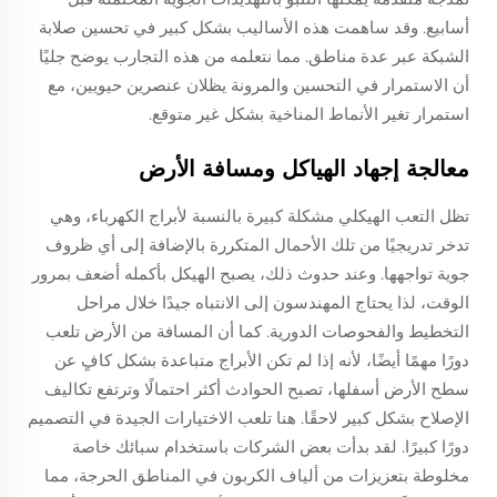
أسابيع. وقد ساهمت هذه الأساليب بشكل كبير في تحسين صلابة
الشبكة عبر عدة مناطق. مما نتعلمه من هذه التجارب يوضح جليًا
أن الاستمرار في التحسين والمرونة يظلان عنصرين حيويين، مع
استمرار تغير الأنماط المناخية بشكل غير متوقع.
معالجة إجهاد الهياكل ومسافة الأرض
تظل التعب الهيكلي مشكلة كبيرة بالنسبة لأبراج الكهرباء، وهي
تدخر تدريجيًا من تلك الأحمال المتكررة بالإضافة إلى أي ظروف
جوية تواجهها. وعند حدوث ذلك، يصبح الهيكل بأكمله أضعف بمرور
الوقت، لذا يحتاج المهندسون إلى الانتباه جيدًا خلال مراحل
التخطيط والفحوصات الدورية. كما أن المسافة من الأرض تلعب
دورًا مهمًا أيضًا، لأنه إذا لم تكن الأبراج متباعدة بشكل كافٍ عن
سطح الأرض أسفلها، تصبح الحوادث أكثر احتمالًا وترتفع تكاليف
الإصلاح بشكل كبير لاحقًا. هنا تلعب الاختيارات الجيدة في التصميم
دورًا كبيرًا. لقد بدأت بعض الشركات باستخدام سبائك خاصة
مخلوطة بتعزيزات من ألياف الكربون في المناطق الحرجة، مما