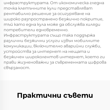
инфраструктурата. От икономическа гледна
точка клетъчните кули представляват
рентабилно решение за осигуряване на
широко разпространено безжично покритие,
тъй като една кула може да обслужва хиляди
потребители едновременно.
Инфраструктурата също така поддържа
различни безжични услуги извън мобилните
комуникации, включително аварийни служби,
устройства за интернет на нещата и
безжичен широколентов интернет, което ги
прави жизненоважни за съвременната цифрова
свързаност.
Практични съвети