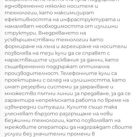
едновременно няколко носителя и
технологии, като максимизират
ефективността на инфраструктурата и
намаляват необходимостта от излишни
структури. Внедряването на
усъвършенствани технологии като
формиране на лъча и агрегиране на носители
позволява на тези кули да се справят с
нарастващите изисквания за данни, като
същевременно поддържат оптимална
производителност. Телефонните кули са
проектирани с оглед на излишността, като
имат резервни системи за захранване и
множество пътни линии за предаване, за да се
гарантира непрекъсната работа по време на
извънредни ситуации. Кулите също така
улесняват бързото разгръщане на нови
безжични технологии, като позволяват на
мрежовите оператори да надграждат своите
услуги без значителни промени в