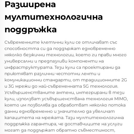
Разширена
мултитехнологична
поддръжка
Съвременните клетъчни кули се отличават със
способността си да поддържат едновременно
няколко безжични технологии, което ги прави много
универсални и предпазливи компоненти на
инфраструктурата. Тези кули са проектирани да
приютяват различни честотни ленти и
комуникационни стандарти, от традиционните 2G
и 3G мрежи до най-съвременната 5G технология.
Усъвършенстваните антени, интегрирани в тези
кули, използват усъвършенствана технология MIMO,
която им позволява да обработват няколко потока
данни едновременно и значително да увеличат
капацитета на мрежата. Тази мултитехнологична
поддръжка гарантира, че доставчиците на услуги
могат да поддържат обратно съвместимост,