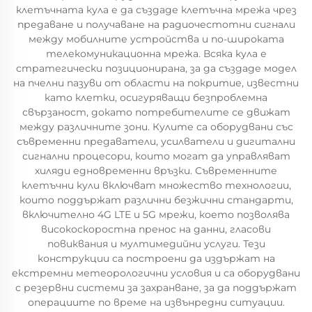
клетъчната кула е да създаде клетъчна мрежа чрез
предаване и получаване на радиочестотни сигнали
между мобилните устройства и по-широката
телекомуникационна мрежа. Всяка кула е
стратегически позиционирана, за да създаде модел
на пчелни пазуви от области на покритие, известни
като клетки, осигуряващи безпроблемна
свързаност, докато потребителите се движат
между различните зони. Кулите са оборудвани със
съвременни предаватели, усилватели и дигитални
сигнални процесори, които могат да управляват
хиляди едновременни връзки. Съвременните
клетъчни кули включват множество технологии,
които поддържат различни безжични стандарти,
включително 4G LTE и 5G мрежи, което позволява
високоскоростна пренос на данни, гласови
повиквания и мултимедийни услуги. Тези
конструкции са построени да издържат на
екстремни метеорологични условия и са оборудвани
с резервни системи за захранване, за да поддържат
операциите по време на извънредни ситуации.