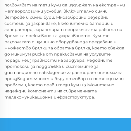
позволяват на тези кули да издържат на екстремни
метеорологични условия, включително силни
ветрове и силни бури. Многобройни резервни
системи за захранване, включително батерии и
генератори, гарантират непрекъсната работа по
време на прекъсване на захранването. Кулите
разполагат с излишно оборудване за предаване и
множество връзки за обратна връзка, което свежда
до минимум риска от прекъсвания на услугите
поради неизправности на хардуера. Редовните
протоколи за поддръжка и системите за
дистанционно наблюдение гарантират оптимална
производителност и бърз отговор на потенциални
проблеми, което прави тези кули изключително
надеждни компоненти на съвременната
телекомуникационна инфраструктура.