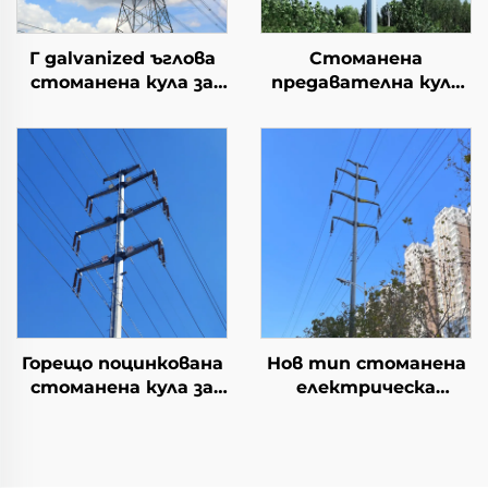
Г galvanized ъглова
Стоманена
стоманена кула за
предавателна кула
електрическа
анкерен болт
трансмисия Ъглова
стоманена кула
опорна кула
електрически и
електронни арестор
електрическа кула
Горещо поцинкована
Нов тип стоманена
стоманена кула за
електрическа
предаване на
преносна линия
електроенергия
Пилонна тръбна
кула Електропровод
Стоманена