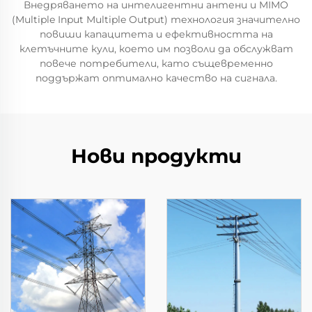
Внедряването на интелигентни антени и MIMO
(Multiple Input Multiple Output) технология значително
повиши капацитета и ефективността на
клетъчните кули, което им позволи да обслужват
повече потребители, като същевременно
поддържат оптимално качество на сигнала.
Нови продукти