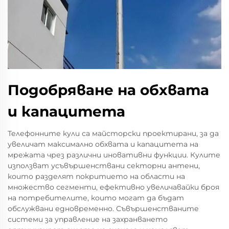
Подобряване на обхвата
и капацитета
Телефонните кули са майсторски проектирани, за да
увеличат максимално обхвата и капацитета на
мрежата чрез различни иновативни функции. Кулите
използват усъвършенствани секторни антени,
които разделят покритието на области на
множество сегменти, ефективно увеличавайки броя
на потребителите, които могат да бъдат
обслужвани едновременно. Съвършенстваните
системи за управление на захранването