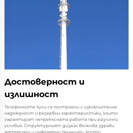
Достоверност и
излишност
Телефонните кули са построени с изключителна
надеждност и резервни характеристики, които
гарантират непрекъсната работа при различни
условия. Структурният дизайн включва здрави
материали и инженерни принципи, които