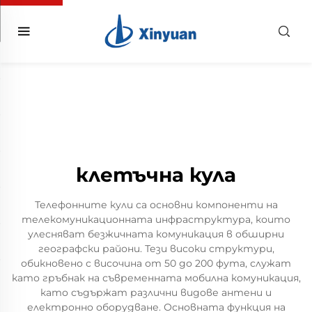
клетъчна кула
Телефонните кули са основни компоненти на
телекомуникационната инфраструктура, които
улесняват безжичната комуникация в обширни
географски райони. Тези високи структури,
обикновено с височина от 50 до 200 фута, служат
като гръбнак на съвременната мобилна комуникация,
като съдържат различни видове антени и
електронно оборудване. Основната функция на