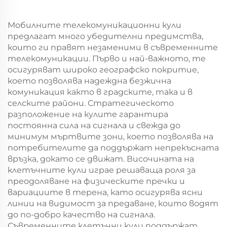
монополюсна кула
Мобилните телекомуникационни кули
предлагат много убедителни предимства,
които ги правят незаменими в съвременните
телекомуникации. Първо и най-важното, те
осигуряват широко географско покритие,
което позволява надеждна безжична
комуникация както в градските, така и в
селските райони. Стратегическото
разположение на кулите гарантира
постоянна сила на сигнала и свежда до
минимум мъртвите зони, което позволява на
потребителите да поддържат непрекъсната
връзка, докато се движат. Височината на
клетъчните кули играе решаваща роля за
преодоляване на физическите пречки и
вариациите в терена, като осигурява ясни
линии на видимост за предаване, които водят
до по-добро качество на сигнала.
Съвременните клетъчни кули поддържат