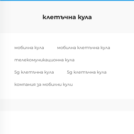
клетъчна кула
мобилна кула
мобилна клетъчна кула
телекомуникационна кула
5g клетъчна кула
5g клетъчна кула
компания за мобилни кули