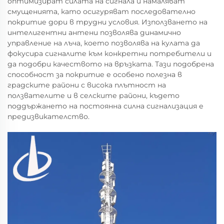
оптимизират силата на сигнала и намаляват
смущенията, като осигуряват последователно
покритие дори в трудни условия. Използването на
интелигентни антени позволява динамично
управление на лъча, което позволява на кулата да
фокусира сигналите към конкретни потребители и
да подобри качеството на връзката. Тази подобрена
способност за покритие е особено полезна в
градските райони с висока плътност на
ползвателите и в селските райони, където
поддържането на постоянна силна сигнализация е
предизвикателство.