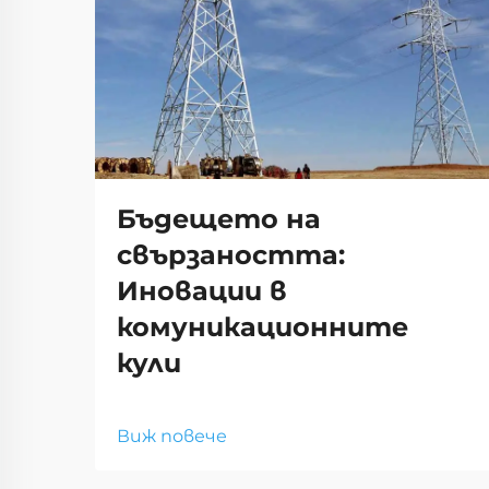
Бъдещето на
свързаността:
Иновации в
комуникационните
кули
Виж повече