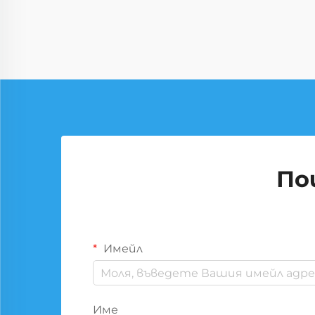
По
Имейл
Име