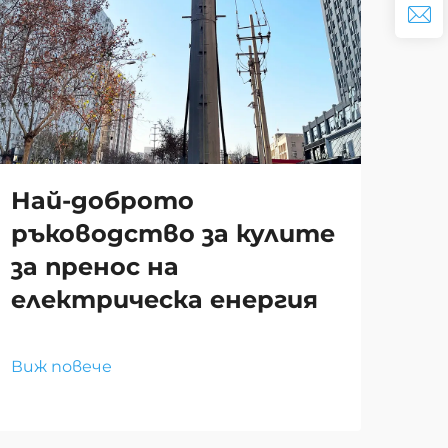
Ка
ел
за
съ
Най-доброто
ръководство за кулите
за пренос на
Виж
електрическа енергия
Виж повече