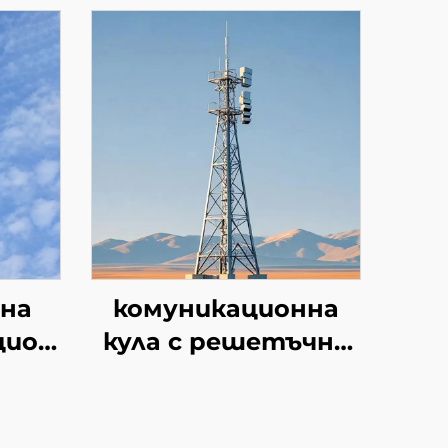
бна
комуникационна
ционна
кула с решетъчна
25М
конструкция с 4
45М
крака,
рна
самоопораваща се