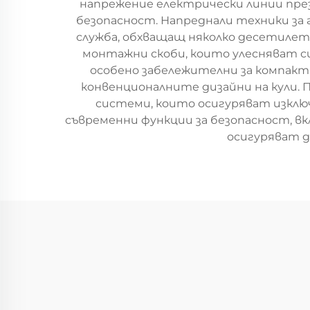
напрежение електрически линии пре
безопасност. Напреднали техники за
служба, обхващащ няколко десетилет
монтажни скоби, които улесняват си
особено забележителни за компактн
конвенционалните дизайни на кули. 
системи, които осигуряват изклю
съвременни функции за безопасност, 
осигуряват д