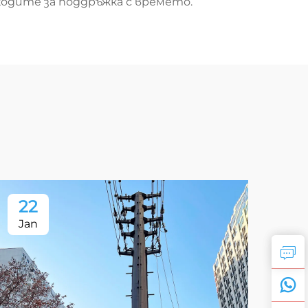
одите за поддръжка с времето.
22
2
Jan
Ja