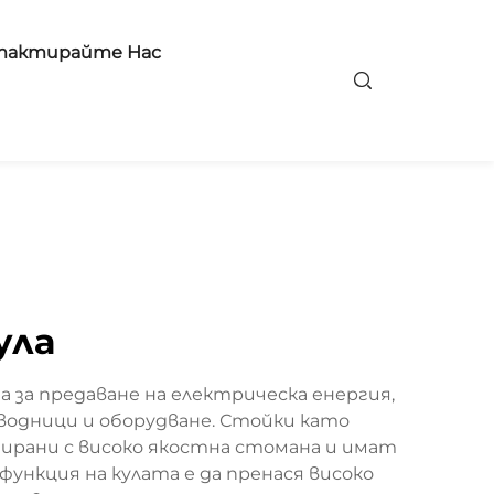
тактирайте Нас
ула
за предаване на електрическа енергия,
водници и оборудване. Стойки като
рани с високо якостна стомана и имат
нкция на кулата е да пренася високо