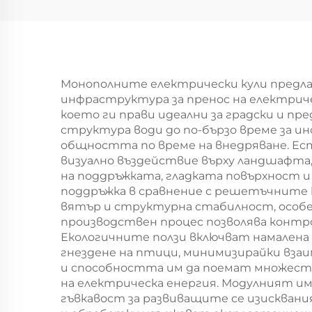
Ел
мон
Монополните електрически кули предла
инфраструктура за пренос на електрич
което ги прави идеални за градски и п
структура води до по-бързо време за 
общността по време на внедряване. Ес
визуално въздействие върху ландшафта,
на поддръжката, гладката повърхност и
поддръжка в сравнение с решетъчните 
вятър и структурна стабилност, особе
производствен процес позволява контр
Екологичните ползи включват намалена
гнездене на птици, минимизирайки вза
и способността им да поемат множеств
на електрическа енергия. Модулният и
гъвкавост за развиващите се изискван