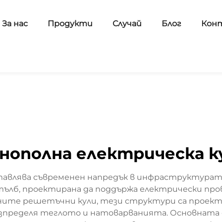
За нас
Продукти
Случай
Блог
Кон
нополна електрическа к
авлява съвременен напредък в инфраструктурата 
тълб, проектирана да поддържа електрически про
ите решетъчни кули, тези структури са проекти
зпределя теглото и натоварванията. Основната фу