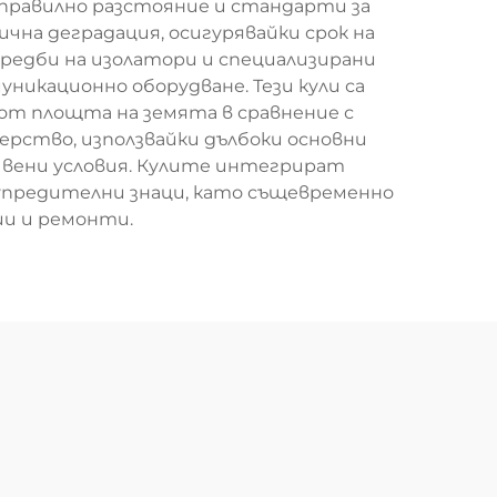
правилно разстояние и стандарти за
на деградация, осигурявайки срок на
редби на изолатори и специализирани
никационно оборудване. Тези кули са
 от площта на земята в сравнение с
ерство, използвайки дълбоки основни
чвени условия. Кулите интегрират
упредителни знаци, като същевременно
ии и ремонти.