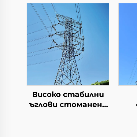
Високо стабилни
ъглови стоманени
кули Железни кули
е
Стоманена кула
пр
Преносна кула
Пи