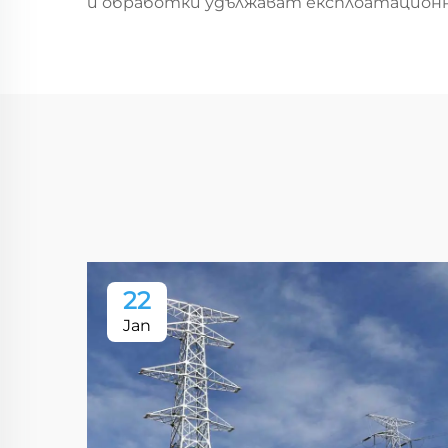
и обработки удължават експлоатационн
22
Jan