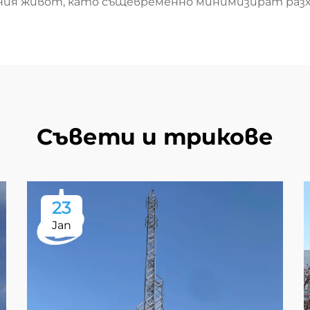
ия живот, като същевременно минимизират разх
Съвети и трикове
23
Jan