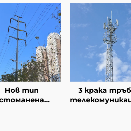
Нов тип
3 крака тръ
стоманена
телекомуника
лектрическа
кула 15М 20М 
еносна линия
30М 35М 40М 
лонна тръбна
50М самоопо