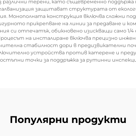
з различни терени, като същевременно поддържа 
 галванизация защитават структурата от екологич
ия. Монополната конструкция включва сложни под
гурното прикрепване на линии за предаване и кому
ия си отпечатък, обикновено изискващи само 1/4
Процесът на инсталиране включва прецизно инжен
чителна стабилност дори в предизвикателни по
включително устройства против катерене и пред
остъпни точки за поддръжка за рутинни инспекц
Популярни продукти