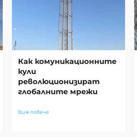
Как комуникационните
кули
революционизират
глобалните мрежи
Виж повече