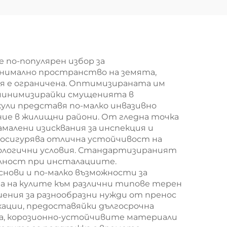
а
 по-популярен избор за
инимално пространство на земята,
мя е ограничена. Оптимизираната им
 минимизирайки смущенията в
ли представя по-малко инвазивно
ние в жилищни райони. От гледна точка
малени изисквания за инспекция и
 осигурява отлична устойчивост на
рологични условия. Стандартизираният
елност при инсталациите.
нови и по-малко възможности за
 на кулите към различни типове терен
ения за разнообразни нужди от пренос
кации, предоставяйки дългосрочна
ва, корозионно-устойчивите материали