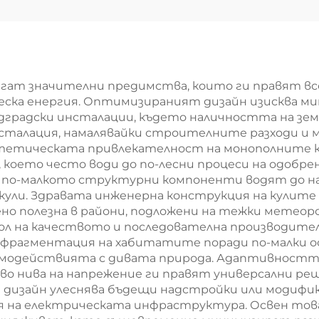
кула
тръбна кул
ектропровод
Стоманена
ополюсна кула
гат значителни предимства, които ги правят все
еска енергия. Оптимизираният дизайн изисква м
редградски инсталации, където наличността на зе
инсталация, намалявайки строителните разходи и
тетическата привлекателност на монополните ку
 което често води до по-лесни процеси на одобре
 по-малкото структурни компоненти водят до на
кули. Здравата инженерна конструкция на кулите
но полезна в райони, подложени на тежки метео
ол на качеството и последователна производит
 фрагментация на хабитатите поради по-малки ос
имодействията с дивата природа. Адаптивността
о нива на напрежение ги правят универсални реш
м дизайн улеснява бъдещи надстройки или модифи
ия на електрическата инфраструктура. Освен то