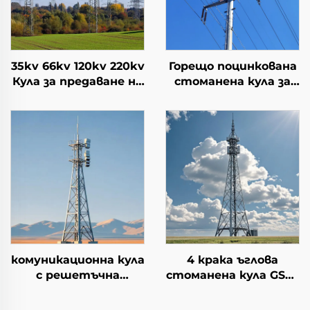
35kv 66kv 120kv 220kv
Горещо поцинкована
Кула за предаване на
стоманена кула за
електрическа
предаване на
енергия Решетъчна
електроенергия
кула
комуникационна кула
4 крака ъглова
с решетъчна
стоманена кула GSM/
конструкция с 4
радио /4G/5G
крака,
сигнална антена