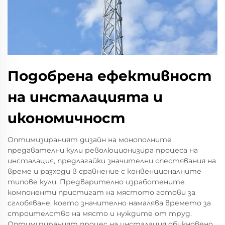
Подобрена ефективност
на инсталацията и
икономичност
Оптимизираният дизайн на монополните
предавателни кули революционизира процеса на
инсталация, предлагайки значителни спестявания на
време и разходи в сравнение с конвенционалните
типове кули. Предварително изработените
компоненти пристигат на мястото готови за
сглобяване, което значително намалява времето за
строителство на място и нуждите от труд.
Оптимизираният процес на инсталация обикновено