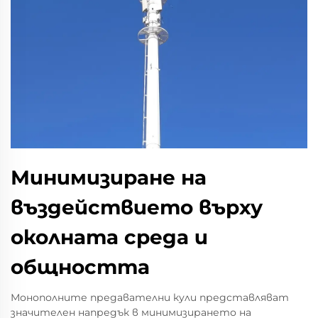
Минимизиране на
въздействието върху
околната среда и
общността
Монополните предавателни кули представляват
значителен напредък в минимизирането на