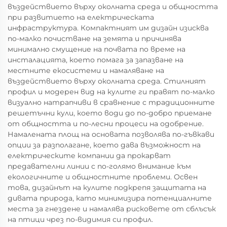
въздействието върху околната среда и общността
при развитието на електрическата
инфраструктура. Компактният им дизайн изисква
по-малко почистване на земята и причинява
минимално смущение на почвата по време на
инсталацията, което помага за запазване на
местните екосистеми и намаляване на
въздействието върху околната среда. Стилният
профил и модерен вид на кулите ги правят по-малко
визуално натрапчиви в сравнение с традиционните
решетъчни кули, което води до по-добро приемане
от общността и по-лесни процеси на одобрение.
Намалената площ на основата позволява по-гъвкави
опции за разполагане, което дава възможност на
електрическите компании да прокарват
предавателни линии с по-голямо внимание към
екологичните и общностните проблеми. Освен
това, дизайнът на кулите подкрепя защитата на
дивата природа, като минимизира потенциалните
места за гнездене и намалява рисковете от сблъсък
на птици чрез по-видимия си профил.