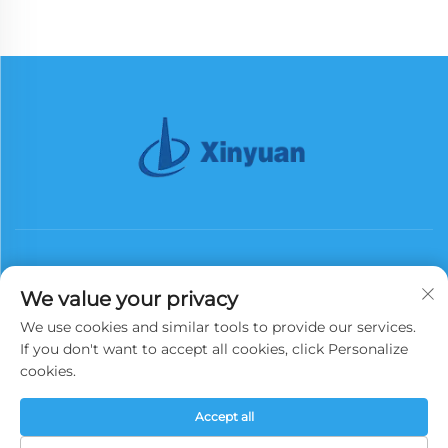
We value your privacy
We use cookies and similar tools to provide our services.
Абонирай се
If you don't want to accept all cookies, click Personalize
cookies.
Всички права запазени. Copyright © 2025 China Xinyuan Iron Tower
Accept all
Group Co., Ltd.
Политика за поверителност