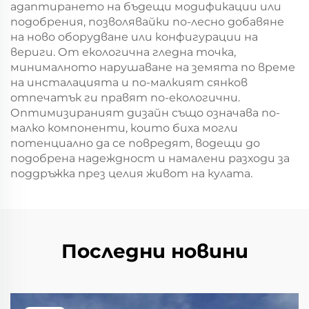
адаптирането на бъдещи модификации или
подобрения, позволявайки по-лесно добавяне
на ново оборудване или конфигурации на
вериги. От екологична гледна точка,
минималното нарушаване на земята по време
на инсталацията и по-малкият сянков
отпечатък ги правят по-екологични.
Оптимизираният дизайн също означава по-
малко компоненти, които биха могли
потенциално да се повредят, водещи до
подобрена надеждност и намалени разходи за
поддръжка през целия живот на кулата.
Последни новини