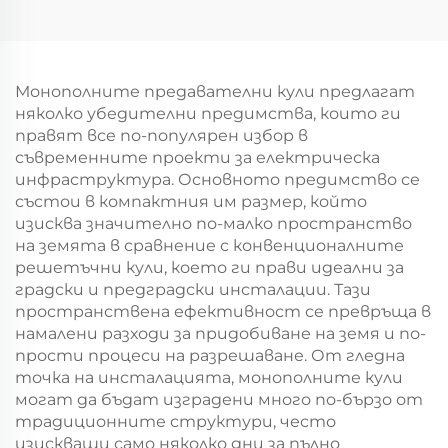
самоопораваща се
телекомуникационна
кула
самоподдържаща се
комуникационна кула
Монополните предавателни кули предлагат
няколко убедителни предимства, които ги
правят все по-популярен избор в
съвременните проекти за електрическа
инфраструктура. Основното предимство се
състои в компактния им размер, който
изисква значително по-малко пространство
на земята в сравнение с конвенционалните
решетъчни кули, което ги прави идеални за
градски и предградски инсталации. Тази
пространствена ефективност се превръща в
намалени разходи за придобиване на земя и по-
прости процеси на разрешаване. От гледна
точка на инсталацията, монополните кули
могат да бъдат изградени много по-бързо от
традиционните структури, често
изискващи само няколко дни за пълно