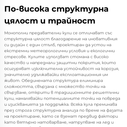
По-висока структурна
цялост и трайност
Монополни предавателни кули се отличават със
структурна цялост благодарение на иновативния
си дизайн с един стълб, проектиран да устои на
екстремни метеорологични условия и екологични
стресове. Кулите използват стомана с високо
качество и напреднали защитни покрития, които
осигуряват изключителна устойчивост на корозия,
значително удължавайки експлоатационния им
живот. Обединената структура елиминира
сложността, свързана с множество точки на
свързване, открити в традиционните решетъчни
кули, намалявайки потенциалните точки на повреда
и изискванията за поддръжка. Всяка кула преминава
през строга структурна анализа по време на фазата
на проектиране, като се вземат предвид фактори
като вятърно натоварване, натрупване на лед и