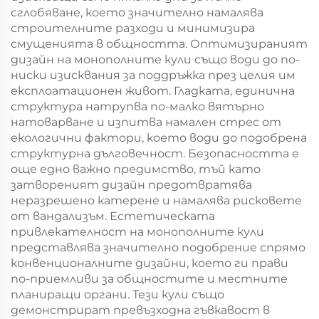
сглобяване, което значително намалява
строителните разходи и минимизира
смущенията в общността. Оптимизираният
дизайн на монополните кули също води до по-
ниски изисквания за поддръжка през целия им
експлоатационен живот. Гладката, единична
структура натрупва по-малко вятърно
натоварване и изпитва намален стрес от
екологични фактори, което води до подобрена
структурна дълговечност. Безопасността е
още едно важно предимство, тъй като
затвореният дизайн предотвратява
неразрешено катерене и намалява рисковете
от вандализъм. Естетическата
привлекателност на монополните кули
представлява значително подобрение спрямо
конвенционалните дизайни, което ги прави
по-приемливи за общностите и местните
планиращи органи. Тези кули също
демонстрират превъзходна гъвкавост в