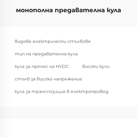
монополна предавателна кула
видове електрически стълбове
тип на предавателна кула
кула за пренос на HVDC
високи кули
стълб за високо напрежение
кула за транспозиция в електропровод