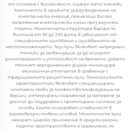
от стомана с висока якост, служат като ключови
компоненти в мрежите за разпределение на
електрическа енергия, пренасящи високо
напрежение електрически линии през различни
терени. Монополната структура варира по
височина от 30 до 200 фута, в зависимост от
специфичните изисквания и изискванията на
местоположението. Тези кули включват напреднали
техники за галванизация, за да осигурят
дълготрайност и устойчивост на времето, докато
техният аеродинамичен дизайн минимизира
екологичния отпечатък в сравнение с
традиционните решетъчни кули. Технологичните
характеристики включват специализирани
монтажни скоби за множество конфигурации на
вериги, интегрирани съоръжения за катерене за
достъп до поддръжка и проектирани системи за
основи, които осигуряват стабилност в
разнообразни почвени условия. Монополните кули
намират широко приложение в градски райони,
където пространството е ограничено, по