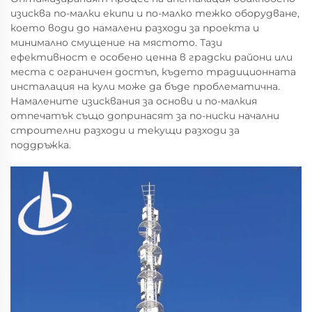
изисква по-малки екипи и по-малко тежко оборудване,
което води до намалени разходи за проекта и
минимално смущение на мястото. Тази
ефективност е особено ценна в градски райони или
места с ограничен достъп, където традиционната
инсталация на кули може да бъде проблематична.
Намалените изисквания за основи и по-малкия
отпечатък също допринасят за по-ниски начални
строителни разходи и текущи разходи за
поддръжка.