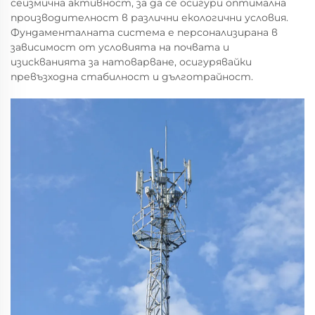
сеизмична активност, за да се осигури оптимална
производителност в различни екологични условия.
Фундаменталната система е персонализирана в
зависимост от условията на почвата и
изискванията за натоварване, осигурявайки
превъзходна стабилност и дълготрайност.